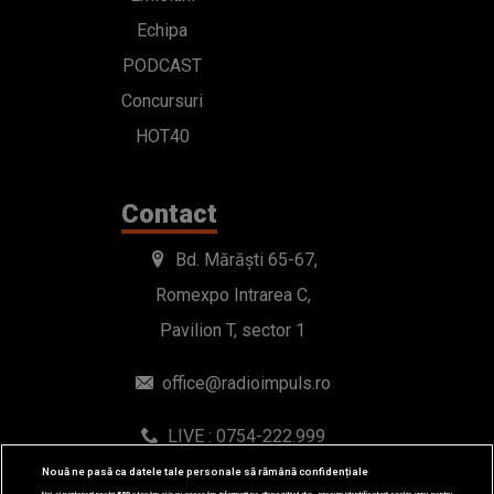
Echipa
PODCAST
Concursuri
HOT40
Contact
Bd. Mărăști 65-67,
Romexpo Intrarea C,
Pavilion T, sector 1
office@radioimpuls.ro
LIVE : 0754-222.999
WhatsApp: 0754-222.999
Nouă ne pasă ca datele tale personale să rămână confidențiale