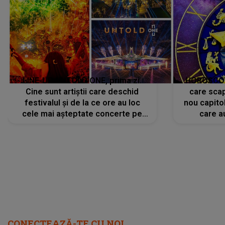
LINE-UP UNTOLD ONE, prima zi.
HOROSCOP 
Cine sunt artiștii care deschid
care scap
festivalul și de la ce ore au loc
nou capitol
cele mai așteptate concerte pe
care a
scena principală?
perioadă 
CONECTEAZĂ-TE CU NOI