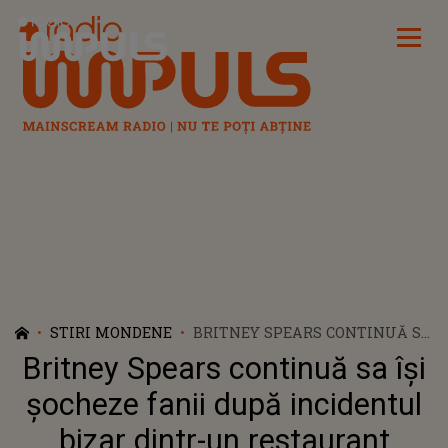
Radio Impuls
STIRI MONDENE
BRITNEY SPEARS CONTINUĂ SA
ÎȘI ȘOCHEZE FANII DUPĂ
Britney Spears continuă sa își
INCIDENTUL BIZAR DINTR-UN
RESTAURANT
șocheze fanii după incidentul
bizar dintr-un restaurant