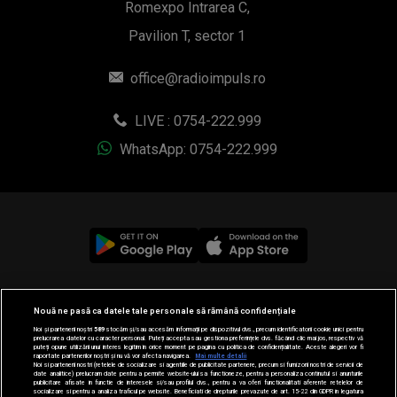
Romexpo Intrarea C,
Pavilion T, sector 1
office@radioimpuls.ro
LIVE : 0754-222.999
WhatsApp: 0754-222.999
© 2019-2026 DOGAN MEDIA INTERNATIONAL SA, Toate
Nouă ne pasă ca datele tale personale să rămână confidențiale
drepturile rezervate.
Noi și partenerii noștri
589
stocăm și/sau accesăm informații pe dispozitivul dvs., precum identificatorii cookie unici pentru
prelucrarea datelor cu caracter personal. Puteți accepta sau gestiona preferințele dvs. făcând clic mai jos, respectiv vă
puteți opune utilizării unui interes legitim în orice moment pe pagina cu politica de confidențialitate. Aceste alegeri vor fi
raportate partenerilor noștri și nu vă vor afecta navigarea.
Mai multe detalii
Noi si partenerii nostri (retelele de socializare si agentiile de publicitate partenere, precum si furnizorii nostri de servicii de
date analitice) prelucram date pentru a permite website-ului sa functioneze, pentru a personaliza continutul si anunturile
publicitare afisate in functie de interesele si/sau profilul dvs., pentru a va oferi functionalitati aferente retelelor de
socializare si pentru a analiza traficul pe website. Beneficiati de drepturile prevazute de art. 15-22 din GDPR in legatura