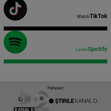
TikTok
Watch
Spotify
Listen
Parteneri: