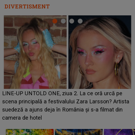
DIVERTISMENT
Ce a dezvăluit noua concurentă din "Casa Iubirii" l-a
luat prin surprindere pe Emanuel. CINE ESTE
BĂIATUL VIZAT de Alexandra?! Aflându-se în fața
faptului împlinit, A RECUNOSCUT IMEDIAT: "Am
avut..."