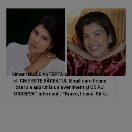
Nimeni NU SE AȘTEPTA să o vadă alături de
el. CINE ESTE BĂRBATUL lângă care Ileana
Sterp a apărut la un eveniment și CE AU
OBSERVAT internauții: "Bravo, Ileana! Să-ți
ajute Dumnezeu, să..."