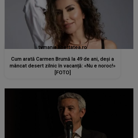
tvmania.libertatea.ro
Cum arată Carmen Brumă la 49 de ani, deși a
mâncat desert zilnic în vacanță: «Nu e noroc!»
[FOTO]