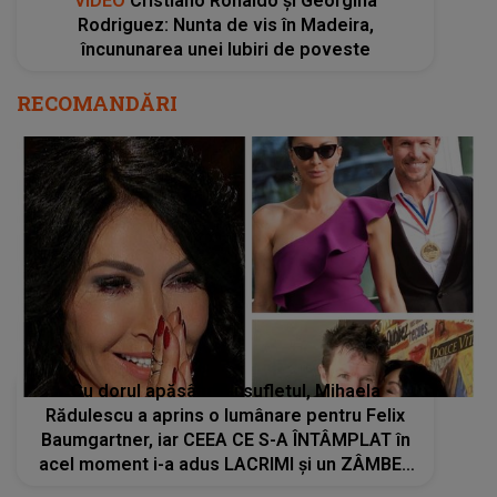
VIDEO
Cristiano Ronaldo și Georgina
Rodriguez: Nunta de vis în Madeira,
încununarea unei Iubiri de poveste
RECOMANDĂRI
Cu dorul apăsându-i sufletul, Mihaela
Rădulescu a aprins o lumânare pentru Felix
Baumgartner, iar CEEA CE S-A ÎNTÂMPLAT în
acel moment i-a adus LACRIMI și un ZÂMBET
NEAȘTEPTAT: "Când am deschis ochii, un..."