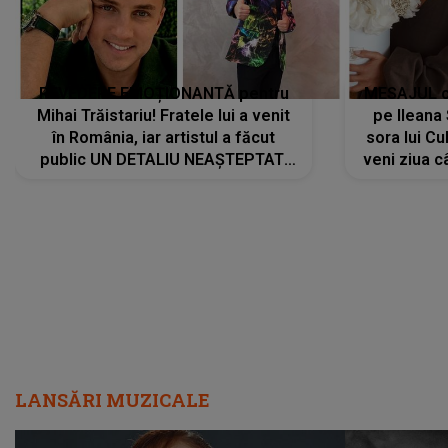
REVEDERE EMOȚIONANTĂ pentru
MESAJUL ca
Mihai Trăistariu! Fratele lui a venit
pe Ilean
în România, iar artistul a făcut
sora lui Cu
public UN DETALIU NEAȘTEPTAT:
veni ziua c
"Nu știu ce să-i zic. Voi ce spuneți
? Să se..."
LANSĂRI MUZICALE