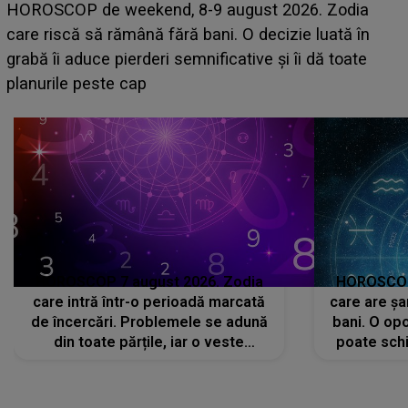
Emanuel a ținut ACEST DETALIU ASCUNS până
acum! În fața Alexandrei, concurentul din Casa Iubirii
face o MĂRTURISIRE NEAȘTEPTATĂ despre mama
sa: "I-am spus și ei în față, eu nu te iubesc pentru
că..."
HOROSCOP 7 august 2026. Zodia
HOROSCOP 
care intră într-o perioadă marcată
care are șa
de încercări. Problemele se adună
bani. O opo
din toate părțile, iar o veste
poate schi
neașteptată îi dă planurile peste
la
cap