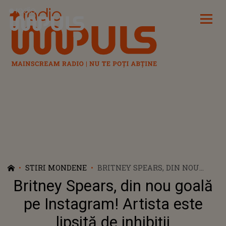
Radio Impuls
STIRI MONDENE
BRITNEY SPEARS, DIN NOU
GOALĂ PE INSTAGRAM!
Britney Spears, din nou goală
ARTISTA ESTE LIPSITĂ DE
INHIBIȚII
pe Instagram! Artista este
lipsită de inhibiții