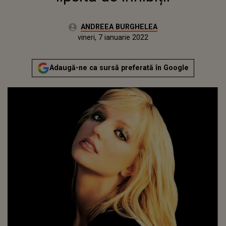
Autor:
ANDREEA BURGHELEA
Publicat:
vineri, 7 ianuarie 2022
Actualizat:
vineri, 7 ianuarie 2022
Adaugă-ne ca sursă preferată în Google