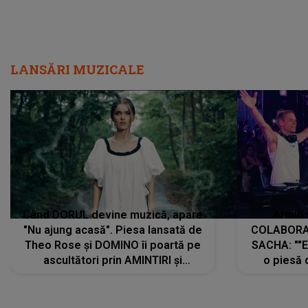
LANSĂRI MUZICALE
Când DORUL devine muzică, apare
Armin 
"Nu ajung acasă". Piesa lansată de
COLABORAR
Theo Rose și DOMINO îi poartă pe
SACHA: ""E
ascultători prin AMINTIRI și
o piesă 
REGĂSIRI, iar drumul emoțiilor
imediat pre
trece prin sufletul publicului:
cu mine șt
"Pentru toți cei care au plecat
păstrăm do