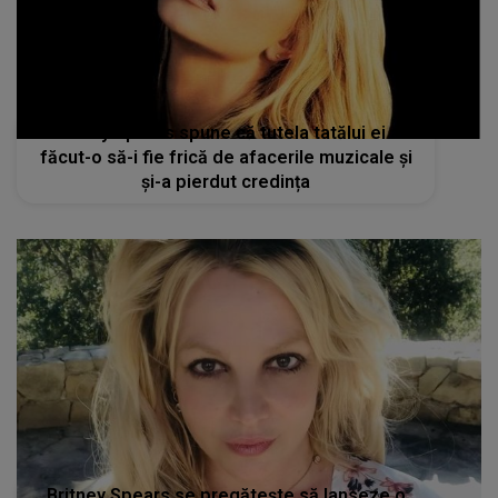
Britney Spears spune că tutela tatălui ei a
făcut-o să-i fie frică de afacerile muzicale și
și-a pierdut credința
Britney Spears se pregătește să lanseze o