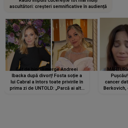
Radio Impuls cucerește tot mai mulți
ascultători: creșteri semnificative în audiență
Cât de bine îi merge Andreei
MĂRTURIA
Ibacka după divorț! Fosta soție a
Pușcău!
lui Cabral a întors toate privirile în
cancer dato
prima zi de UNTOLD: „Parcă ai altă
Berkovich, 
strălucire, emani putere,
accident ru
încredere, siguranță...”
Dacă nu 