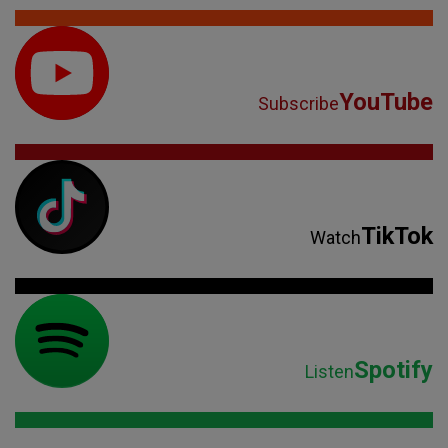
YouTube
Subscribe
TikTok
Watch
Spotify
Listen