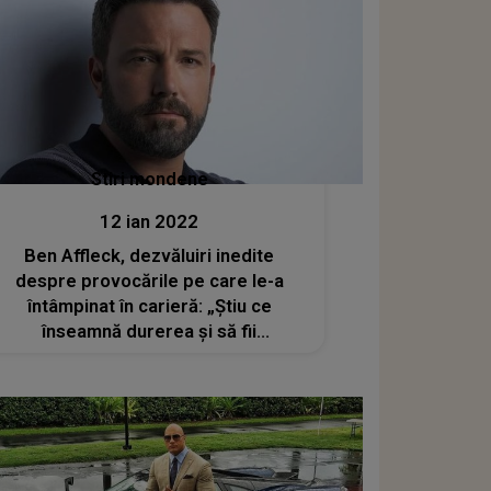
Stiri mondene
12 ian 2022
Ben Affleck, dezvăluiri inedite
despre provocările pe care le-a
întâmpinat în carieră: „Știu ce
înseamnă durerea și să fii
deziluzionat”