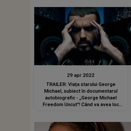
Stiri mondene
29 apr 2022
TRAILER: Viața starului George
Michael, subiect în documentarul
autobiografic - „George Michael
Freedom Uncut"! Când va avea loc
premiera în cinematografe