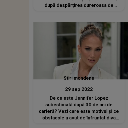
după despărțirea dureroasa de
Gerard Pique?
Stiri mondene
29 sep 2022
De ce este Jennifer Lopez
subestimată după 30 de ani de
carieră? Vezi care este motivul și ce
obstacole a avut de înfruntat diva
latino!