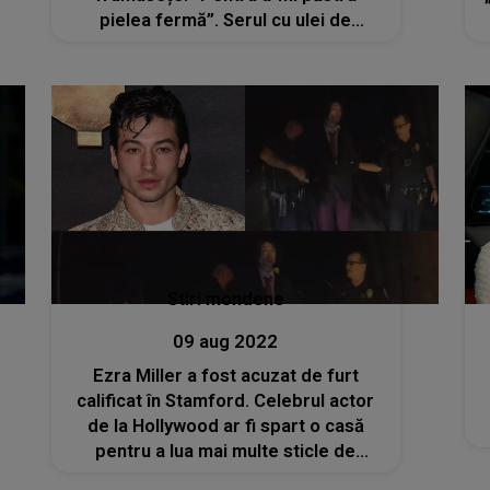
pielea fermă”. Serul cu ulei de
măsline, nelipsit din rutina vedetei
Stiri mondene
09 aug 2022
Ezra Miller a fost acuzat de furt
calificat în Stamford. Celebrul actor
de la Hollywood ar fi spart o casă
pentru a lua mai multe sticle de
alcool