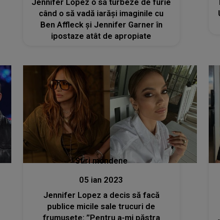
Jennifer Lopez o să turbeze de furie
când o să vadă iarăși imaginile cu
Ben Affleck și Jennifer Garner în
ipostaze atât de apropiate
Stiri mondene
05 ian 2023
Jennifer Lopez a decis să facă
publice micile sale trucuri de
frumusețe: ”Pentru a-mi păstra