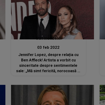
Stiri mondene
03 feb 2022
Jennifer Lopez, despre relația cu
Ben Affleck! Artista a vorbit cu
sinceritate despre sentimentele
sale: „Mă simt fericită, norocoasă și
mândră că sunt cu el”