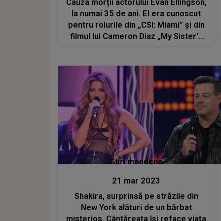
Cauza morții actorului Evan Ellingson,
la numai 35 de ani. El era cunoscut
pentru rolurile din „CSI: Miami” și din
filmul lui Cameron Diaz „My Sister's
Keeper”
Stiri mondene
21 mar 2023
Shakira, surprinsă pe străzile din
New York alături de un bărbat
misterios. Cântăreața își reface viața