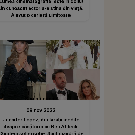
Lumea cinematografiei este în doliu!
Un cunoscut actor s-a stins din viață.
A avut o carieră uimitoare
Stiri mondene
09 nov 2022
Jennifer Lopez, declarații inedite
despre căsătoria cu Ben Affleck:
„Suntem soț și soție. Sunt mândră de