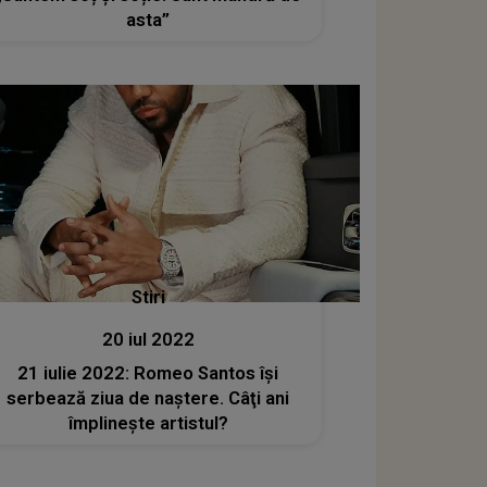
asta”
Stiri
20 iul 2022
21 iulie 2022: Romeo Santos îşi
serbează ziua de naştere. Câţi ani
împlineşte artistul?