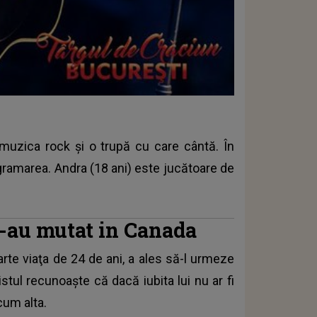
muzica rock și o trupă cu care cântă. În
ogramarea. Andra (18 ani) este jucătoare de
s-au mutat in Canada
rte viaţa de 24 de ani, a ales să-l urmeze
istul recunoaşte că dacă iubita lui nu ar fi
acum alta.