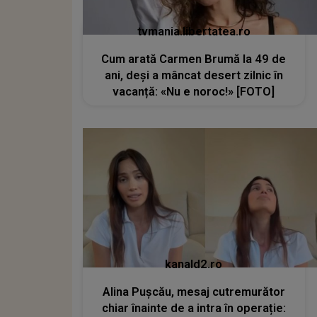
tvmania.libertatea.ro
Cum arată Carmen Brumă la 49 de
ani, deși a mâncat desert zilnic în
vacanță: «Nu e noroc!» [FOTO]
kanald2.ro
Alina Pușcău, mesaj cutremurător
chiar înainte de a intra în operație: