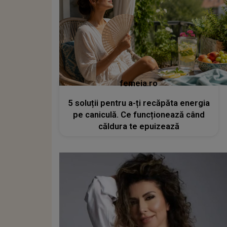
femeia.ro
5 soluții pentru a-ți recăpăta energia
pe caniculă. Ce funcționează când
căldura te epuizează