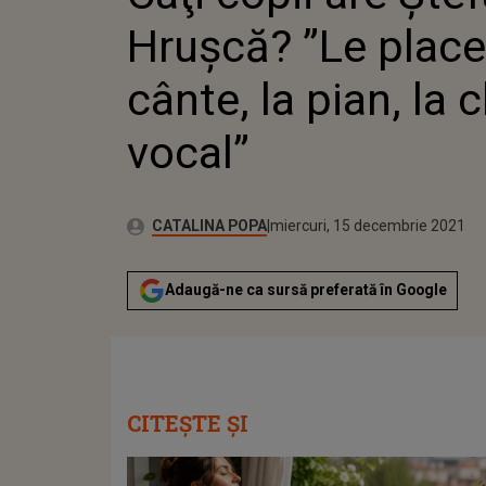
Hruşcă? ”Le place
cânte, la pian, la c
vocal”
Publicat:
Autor:
miercuri, 15 decembrie 2021
Actualizat:
CATALINA POPA
miercuri, 15 decembrie 2021
Adaugă-ne ca sursă preferată în Google
CITEȘTE ȘI