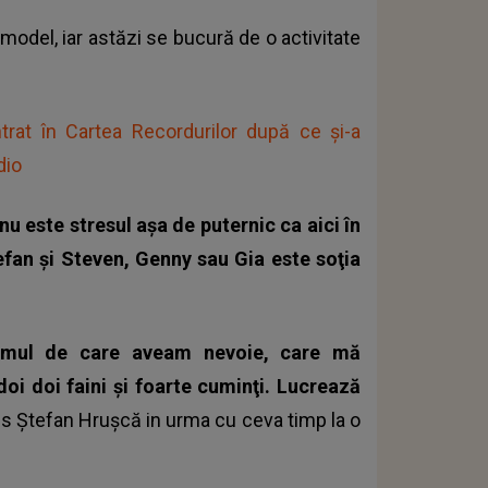
model, iar astăzi se bucură de o activitate
rat în Cartea Recordurilor după ce și-a
dio
u este stresul aşa de puternic ca aici în
efan şi Steven, Genny sau Gia este soţia
e omul de care aveam nevoie, care mă
oi doi faini şi foarte cuminţi. Lucrează
us Ştefan Hruşcă in urma cu ceva timp la o