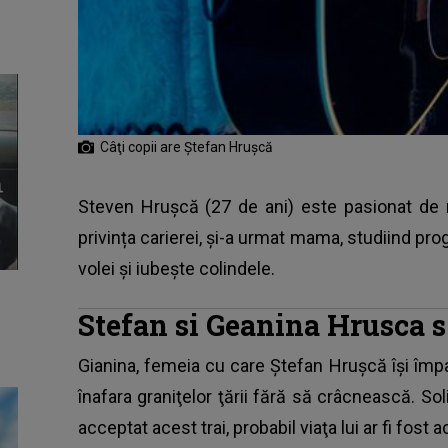
Câţi copii are Ştefan Hruşcă
Steven Hrușcă (27 de ani) este pasionat de 
privința carierei, și-a urmat mama, studiind pr
volei și iubește colindele.
Stefan si Geanina Hrusca 
Gianina, femeia cu care Ştefan Hruşcă îşi împa
înafara graniţelor ţării fără să crâcnească. Sol
acceptat acest trai, probabil viaţa lui ar fi fost 