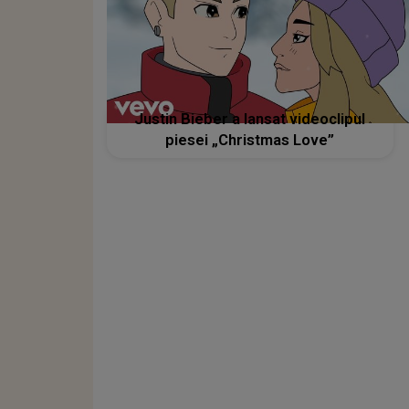
Justin Bieber a lansat videoclipul
piesei „Christmas Love”