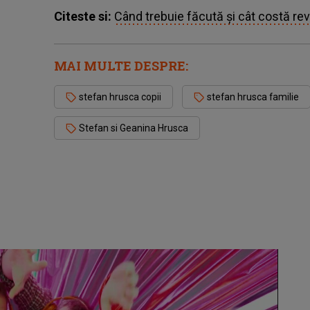
Citeste si:
Când trebuie făcută şi cât costă rev
MAI MULTE DESPRE:
stefan hrusca copii
stefan hrusca familie
Stefan si Geanina Hrusca