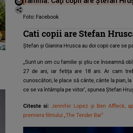
familia. Câţi copii are Ştefan Hru
Foto: Facebook
Cati copii are Stefan Hrusc
Ștefan și Gianina Hrusca au doi copii care se par
„Sunt un om cu familie și știu ce înseamnă obliga
27 de ani, iar fetița are 18 ani. Ar cam t
cunoscători, le place să cânte, cânte la pian, la
ce se va întâmpla pe viitor', spunea Ștefan Hr
Citeste si:
Jennifer Lopez și Ben Affleck, ap
premiera filmului „The Tender Bar”