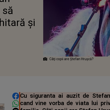
 să
hitară și
Câţi copii are Ştefan Hruşcă?
DISTRIBUIE ARTICOLUL
Cu siguranta ai auzit de Stefa
cand vine vorba de viata lui pri