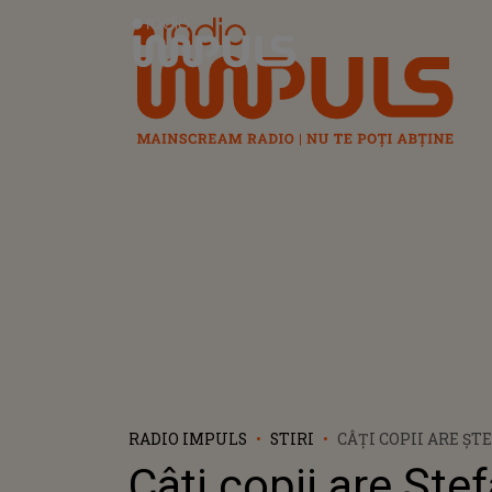
Radio Impuls
RADIO IMPULS
STIRI
CÂŢI COPII ARE ŞT
PLACE SĂ CÂNTE, LA
Câţi copii are Şte
VOCAL”