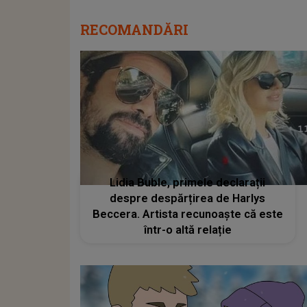
RECOMANDĂRI
Lidia Buble, primele declarații
despre despărțirea de Harlys
Beccera. Artista recunoaște că este
într-o altă relație