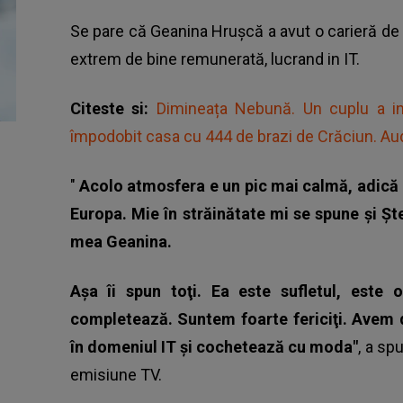
Se pare că Geanina Hrușcă a avut o carieră de 
extrem de bine remunerată, lucrand in IT.
Citeste si:
Dimineața Nebună. Un cuplu a int
împodobit casa cu 444 de brazi de Crăciun. Au
"
Acolo atmosfera e un pic mai calmă, adică n
Europa. Mie în străinătate mi se spune şi Şt
mea Geanina.
Aşa îi spun toţi. Ea este sufletul, est
completează. Suntem foarte fericiţi. Avem d
în domeniul IT şi cochetează cu moda"
, a sp
emisiune TV.