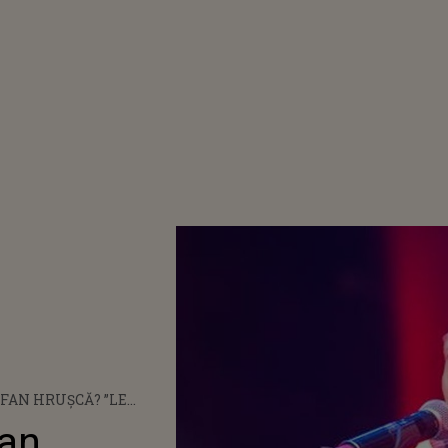
EFAN HRUŞCĂ? ”LE
 PIAN, LA CHITARĂ ȘI
fan