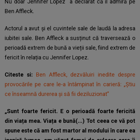
Nu doar
Jennifer Lopez
a declarat că îl admiră pe
Ben Affleck.
Actorul a avut și el cuvintele sale de laudă la adresa
iubitei sale. Ben Affleck a susținut că traversează o
perioadă extrem de bună a vieții sale, fiind extrem de
fericit în relația cu Jennifer Lopez.
Citeste si:
Ben Affleck, dezvăluiri inedite despre
provocările pe care le-a întâmpinat în carieră: „Știu
ce înseamnă durerea și să fii deziluzionat”
„Sunt foarte fericit. E o perioadă foarte fericită
din viața mea. Viața e bună(...) Tot ceea ce vă pot
spune este că am fost martor al modului în care ea