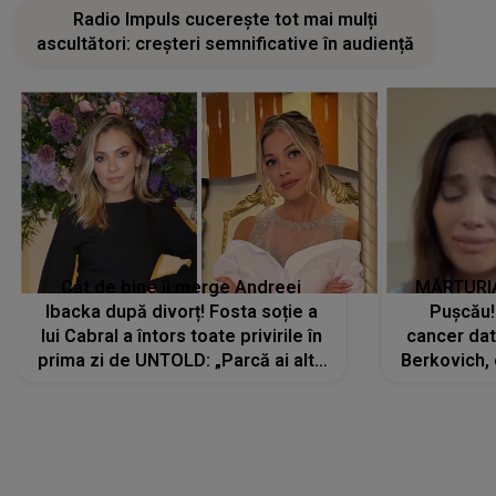
Radio Impuls cucerește tot mai mulți
ascultători: creșteri semnificative în audiență
Cât de bine îi merge Andreei
MĂRTURIA
Ibacka după divorț! Fosta soție a
Pușcău!
lui Cabral a întors toate privirile în
cancer dato
prima zi de UNTOLD: „Parcă ai altă
Berkovich, 
strălucire, emani putere,
accident ru
încredere, siguranță...”
Dacă nu 