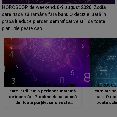
Emanuel a ținut ACEST DETALIU ASCUNS până
acum! În fața Alexandrei, concurentul din Casa Iubirii
face o MĂRTURISIRE NEAȘTEPTATĂ despre mama
sa: "I-am spus și ei în față, eu nu te iubesc pentru
că..."
HOROSCOP 7 august 2026. Zodia
HOROSCOP 
care intră într-o perioadă marcată
care are șa
de încercări. Problemele se adună
bani. O opo
din toate părțile, iar o veste
poate schi
neașteptată îi dă planurile peste
la
cap