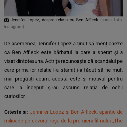
Jennifer Lopez, despre relația cu Ben Affleck
(sursa foto:
Instagram)
De asemenea, Jennifer Lopez a ținut să menționeze
că
Ben Affleck
este bărbatul la care a sperat și a
visat dintoteauna. Actrița recunoaște că scandalul pe
care prima lor relație l-a stârnit i-a făcut să fie mult
mai pregătiți acum, acesta este și motivul pentru
care la început și-au ascuns relația de ochii
curioșilor.
Citeste si:
Jennifer Lopez și Ben Affleck, apariție de
milioane pe covorul roșu de la premiera filmului „The