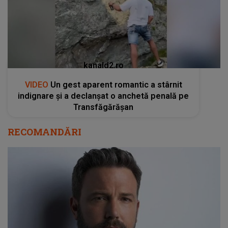
kanald2.ro
VIDEO
Un gest aparent romantic a stârnit
indignare și a declanșat o anchetă penală pe
Transfăgărășan
RECOMANDĂRI