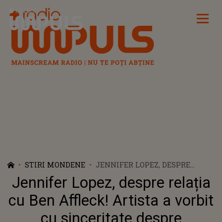
Radio Impuls
STIRI MONDENE
JENNIFER LOPEZ, DESPRE
RELAȚIA CU BEN AFFLECK!
Jennifer Lopez, despre relația
ARTISTA A VORBIT CU
SINCERITATE DESPRE
cu Ben Affleck! Artista a vorbit
SENTIMENTELE SALE: „MĂ
cu sinceritate despre
SIMT FERICITĂ, NOROCOASĂ ȘI