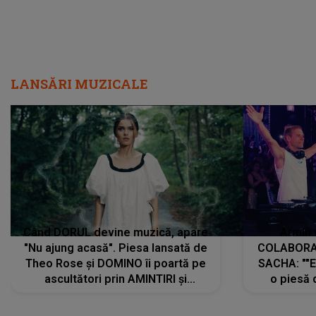
LANSĂRI MUZICALE
Când DORUL devine muzică, apare
Armin 
"Nu ajung acasă". Piesa lansată de
COLABORAR
Theo Rose și DOMINO îi poartă pe
SACHA: ""E
ascultători prin AMINTIRI și
o piesă 
REGĂSIRI, iar drumul emoțiilor
imediat pre
trece prin sufletul publicului:
cu mine șt