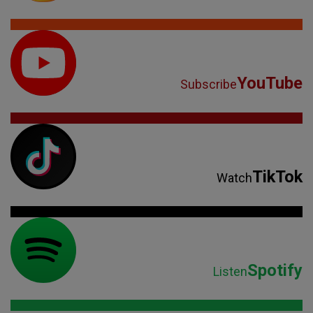
YouTube
Subscribe
TikTok
Watch
Spotify
Listen