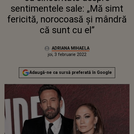
MÂNDRĂ CĂ SUNT CU EL”
sentimentele sale: „Mă simt
fericită, norocoasă și mândră
că sunt cu el”
Autor:
ADRIANA MIHAELA
Publicat:
joi, 3 februarie 2022
Actualizat:
joi, 3 februarie 2022
Adaugă-ne ca sursă preferată în Google