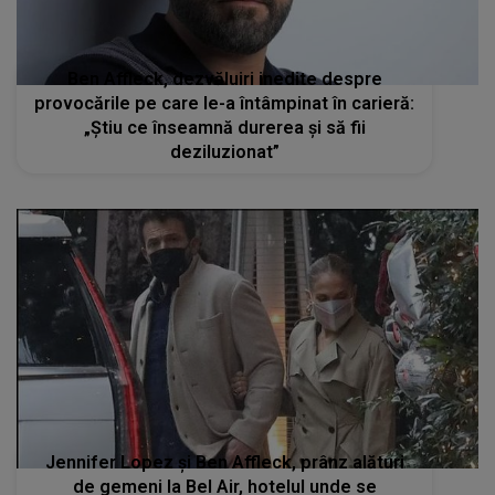
Ben Affleck, dezvăluiri inedite despre
provocările pe care le-a întâmpinat în carieră:
„Știu ce înseamnă durerea și să fii
deziluzionat”
Jennifer Lopez și Ben Affleck, prânz alături
de gemeni la Bel Air, hotelul unde se