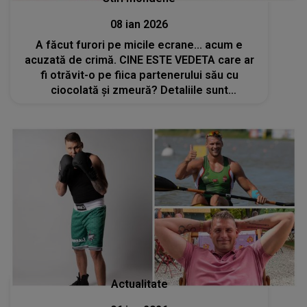
08 ian 2026
A făcut furori pe micile ecrane... acum e
acuzată de crimă. CINE ESTE VEDETA care ar
fi otrăvit-o pe fiica partenerului său cu
ciocolată și zmeură? Detaliile sunt
tulburătoare, iar ancheta scoate la iveală noi
informații neașteptate
Actualitate