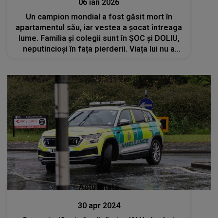
06 ian 2026
Un campion mondial a fost găsit mort în
apartamentul său, iar vestea a șocat întreaga
lume. Familia și colegii sunt în ȘOC și DOLIU,
neputincioși în fața pierderii. Viața lui nu a
fost doar glorie și victorii.Fiecare
performanță ascundea lupte interioare
Actualitate
30 apr 2024