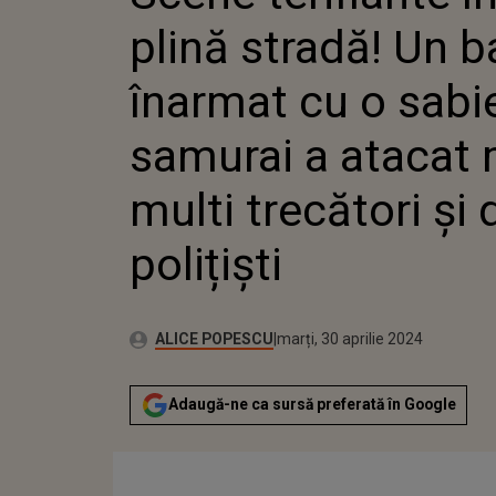
SABIE DE 
plină stradă! Un b
ATACAT MA
TRECĂTORI
POLIȚIȘTI
înarmat cu o sabi
samurai a atacat 
multi trecători și 
polițiști
Publicat:
Autor:
marți, 30 aprilie 2024
Actualizat:
ALICE POPESCU
marți, 30 aprilie 2024
Adaugă-ne ca sursă preferată în Google