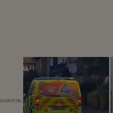
IFIANTE ÎN
ADĂ! UN
n
ARMAT CU O