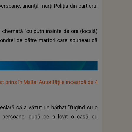
ersoane, anunţă marţi Poliţia din cartierul
t chemată ”cu puţn înainte de ora (locală)
l Londrei de către martori care spuneau că
st prins în Malta! Autoritățile încearcă de 4
declară că a văzut un bărbat ”fugind cu o
ru persoane, după ce a lovit o casă cu