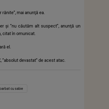
 rănite”, mai anunţă ea.
er şi ”nu căutăm alt suspect”, anunţă un
, citat în omunicat.
ră el.
, ”absolut devastat” de acest atac.
barbat cu sabie