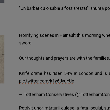
”Un bărbat cu o sabie a fost arestat”, anunţă po
Horrifying scenes in Hainault this morning wh
sword.
Our thoughts and prayers are with the families.
Knife crime has risen 54% in London and is at
pic.twitter.com/k1y6JvuYUe
— Tottenham Conservatives (@TottenhamCo
Potrivit unor mărturii culese la faţa locului, su