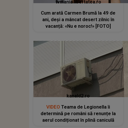
tvmania.libertatea.ro
Cum arată Carmen Brumă la 49 de
ani, deși a mâncat desert zilnic în
vacanță: «Nu e noroc!» [FOTO]
kanald2.ro
VIDEO
Teama de Legionella îi
determină pe români să renunțe la
aerul condiționat în plină caniculă