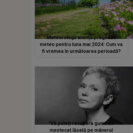
Meteorologii anunță prognoza
meteo pentru luna mai 2024: Cum va
fi vremea în următoarea perioadă?
"Vă puteți recupera guma de
mestecat lăsată pe mânerul