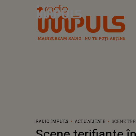
Radio Impuls
RADIO IMPULS
ACTUALITATE
SCENE TER
PLINĂ STR
Scene terifiante î
BARBAT ÎN