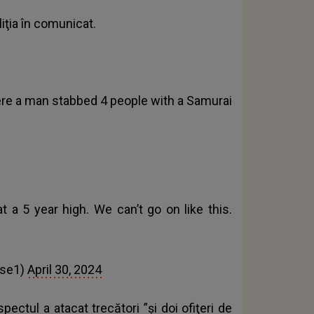
liţia în comunicat.
ere a man stabbed 4 people with a Samurai
 a 5 year high. We can’t go on like this.
nse1)
April 30, 2024
spectul a atacat trecători ”şi doi ofiţeri de