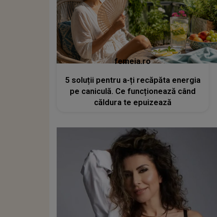
femeia.ro
5 soluții pentru a-ți recăpăta energia
pe caniculă. Ce funcționează când
căldura te epuizează