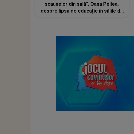
scaunelor din sală". Oana Pellea,
despre lipsa de educație în sălile de
teatru. Mesajul actriței