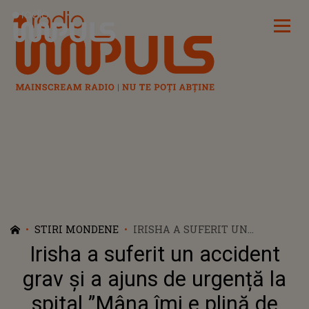
Radio Impuls
STIRI MONDENE
IRISHA A SUFERIT UN
ACCIDENT GRAV ȘI A AJUNS DE
Irisha a suferit un accident
URGENȚĂ LA SPITAL ”MÂNA
ÎMI E PLINĂ DE SÂNGE”
grav și a ajuns de urgență la
spital ”Mâna îmi e plină de