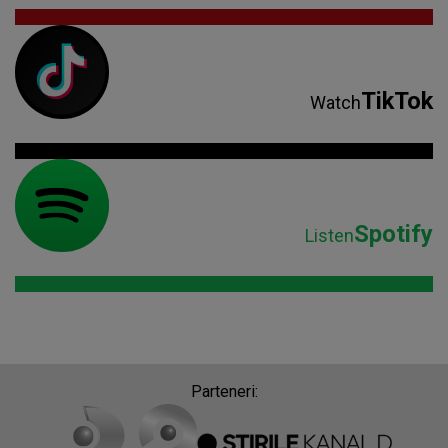
TikTok
Watch
Spotify
Listen
Parteneri: