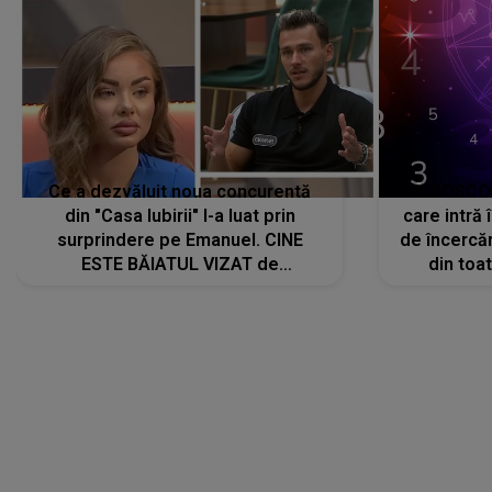
Ce a dezvăluit noua concurentă
HOROSCOP 
din "Casa Iubirii" l-a luat prin
care intră
surprindere pe Emanuel. CINE
de încercă
ESTE BĂIATUL VIZAT de
din toat
Alexandra?! Aflându-se în fața
neașteptat
faptului împlinit, A RECUNOSCUT
IMEDIAT: "Am avut..."