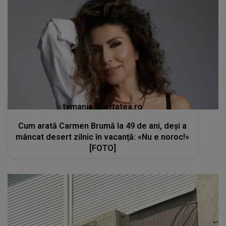
tvmania.libertatea.ro
Cum arată Carmen Brumă la 49 de ani, deși a
mâncat desert zilnic în vacanță: «Nu e noroc!»
[FOTO]