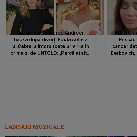
Cât de bine îi merge Andreei
MĂRTURIA
Ibacka după divorț! Fosta soție a
Pușcău!
lui Cabral a întors toate privirile în
cancer dato
prima zi de UNTOLD: „Parcă ai altă
Berkovich, 
strălucire, emani putere,
accident ru
încredere, siguranță...”
Dacă nu 
LANSĂRI MUZICALE