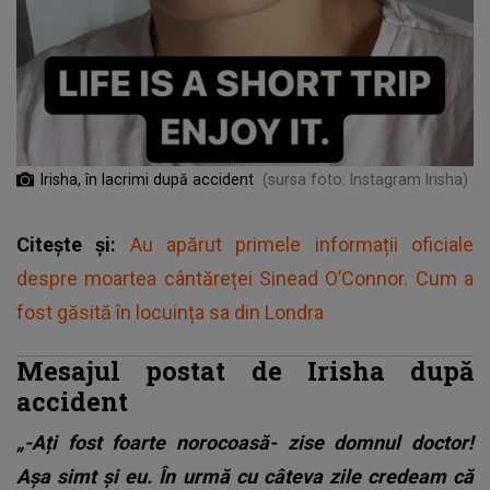
Irisha, în lacrimi după accident
(sursa foto: Instagram Irisha)
Citește și:
Au apărut primele informații oficiale
despre moartea cântăreței Sinead O’Connor. Cum a
fost găsită în locuința sa din Londra
Mesajul postat de Irisha după
accident
„-Ați fost foarte norocoasă- zise domnul doctor!
Așa simt și eu. În urmă cu câteva zile credeam că