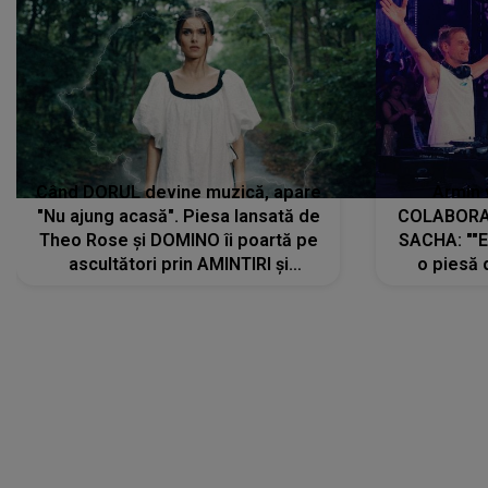
Când DORUL devine muzică, apare
Armin 
"Nu ajung acasă". Piesa lansată de
COLABORAR
Theo Rose și DOMINO îi poartă pe
SACHA: ""E
ascultători prin AMINTIRI și
o piesă 
REGĂSIRI, iar drumul emoțiilor
imediat pre
trece prin sufletul publicului:
cu mine șt
"Pentru toți cei care au plecat
păstrăm do
departe ca să le fie mai bine"