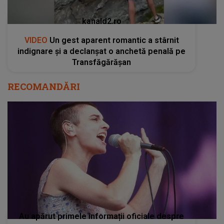
kanald2.ro
VIDEO
Un gest aparent romantic a stârnit
indignare și a declanșat o anchetă penală pe
Transfăgărășan
RECOMANDĂRI
Au apărut primele informații oficiale despre