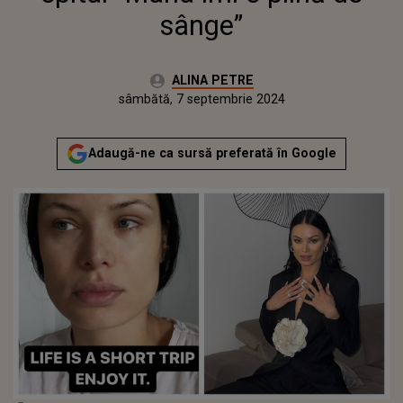
sânge”
Autor:
ALINA PETRE
Publicat:
joi, 7 septembrie 2023
Actualizat:
sâmbătă, 7 septembrie 2024
Adaugă-ne ca sursă preferată în Google