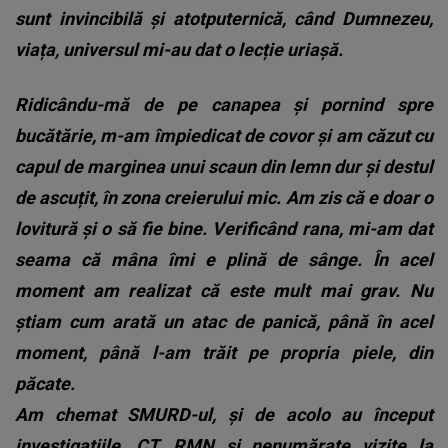
sunt invincibilă și atotputernică, când Dumnezeu,
viața, universul mi-au dat o lecție uriașă.
Ridicându-mă de pe canapea și pornind spre
bucătărie, m-am împiedicat de covor și am căzut cu
capul de marginea unui scaun din lemn dur și destul
de ascuțit, în zona creierului mic. Am zis că e doar o
lovitură și o să fie bine. Verificând rana, mi-am dat
seama că mâna îmi e plină de sânge. În acel
moment am realizat că este mult mai grav. Nu
știam cum arată un atac de panică, până în acel
moment, până l-am trăit pe propria piele, din
păcate.
Am chemat SMURD-ul, și de acolo au început
investigațiile, CT, RMN și nenumărate vizite la