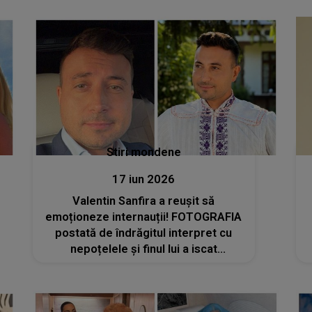
Stiri mondene
17 iun 2026
Valentin Sanfira a reușit să
emoționeze internauții! FOTOGRAFIA
postată de îndrăgitul interpret cu
nepoțelele și finul lui a iscat
numeroase reacții în mediul online:
„Îți stă bine înconjurat de copii.
Doamne ajută să devii și tătic!”