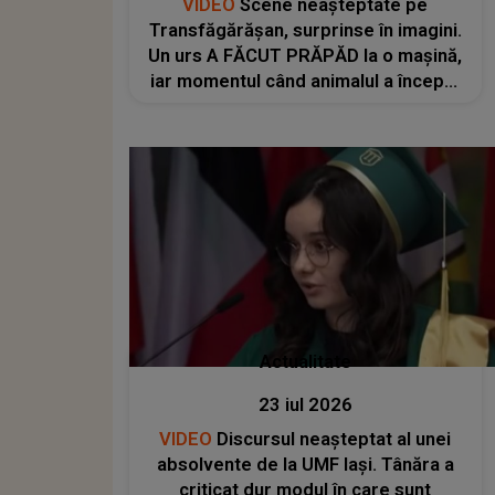
VIDEO
Scene neașteptate pe
Transfăgărășan, surprinse în imagini.
Un urs A FĂCUT PRĂPĂD la o mașină,
iar momentul când animalul a început
să o distrugă i-a lăsat pe MARTORI
FĂRĂ REACȚIE. Ce a urmat și ce s-a
întâmplat cu proprietarii
autoturismului
Actualitate
23 iul 2026
VIDEO
Discursul neașteptat al unei
absolvente de la UMF Iași. Tânăra a
criticat dur modul în care sunt