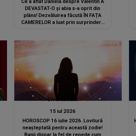
Ce a aflat Daniela despre Valentin A
DEVASTAT-O și abia s-a oprit din
plâns! Dezvăluirea făcută ÎN FAȚA
CAMERELOR a luat prin surprindere
chiar și fanii emisiunii Casa Iubirii: "Nu
mă așteptam! Am aflat..."
Divertisment
15 iul 2026
HOROSCOP 16 iulie 2026. Lovitură
neașteptată pentru această zodie!
Banii dispar la fel de repede cum