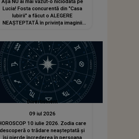
Așa NU ai mai văzut-o niciodată pe
Lucia! Fosta concurentă din "Casa
Iubirii" a făcut o ALEGERE
NEAȘTEPTATĂ în privința imaginii
sale, iar internauții au făcut ochii
mari. E DE NERECUNOSCUT după
ultima apariție: "Nu am cuvinte
pentru..."
Divertisment
09 iul 2026
HOROSCOP 10 iulie 2026. Zodia care
descoperă o trădare neașteptată și
își pierde încrederea în persoana