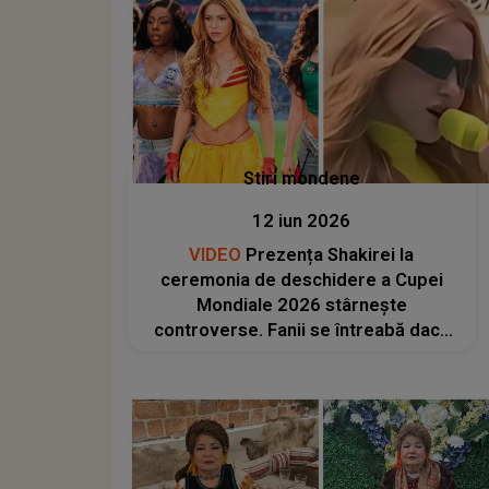
Stiri mondene
12 iun 2026
VIDEO
Prezența Shakirei la
ceremonia de deschidere a Cupei
Mondiale 2026 stârnește
controverse. Fanii se întreabă dacă
artista columbiană a urcat cu
adevărat pe scenă sau a fost
înlocuită de o sosie: „Nu arată ca
Shakira? Nu văd bine?”