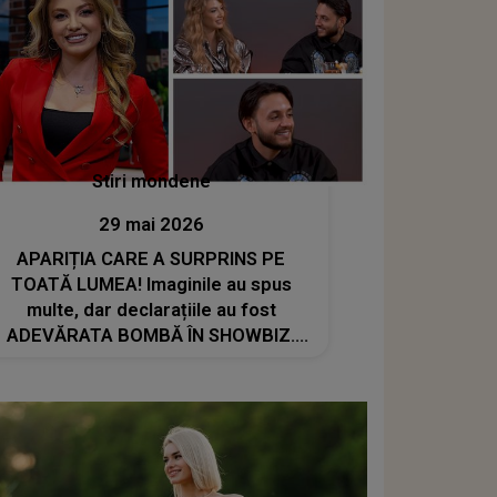
Stiri mondene
29 mai 2026
APARIȚIA CARE A SURPRINS PE
TOATĂ LUMEA! Imaginile au spus
multe, dar declarațiile au fost
ADEVĂRATA BOMBĂ ÎN SHOWBIZ.
Codruța Filip și Johny Romano, cel
mai nou cuplu?: "Până la căsătorie
sunt..."