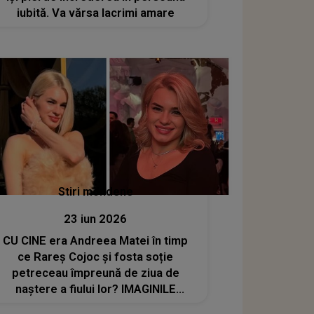
iubită. Va vărsa lacrimi amare
Stiri mondene
23 iun 2026
CU CINE era Andreea Matei în timp
ce Rareș Cojoc și fosta soție
petreceau împreună de ziua de
naștere a fiului lor? IMAGINILE
surprinzătoare postate de celebra