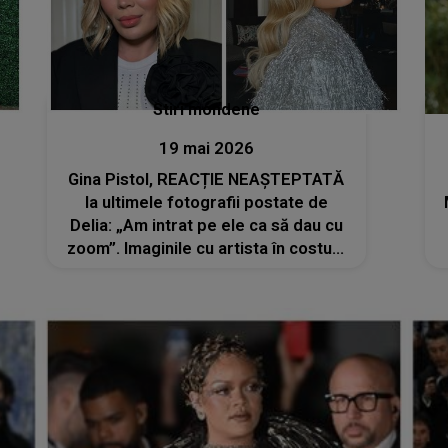
Stiri mondene
19 mai 2026
Gina Pistol, REACȚIE NEAȘTEPTATĂ
la ultimele fotografii postate de
Delia: „Am intrat pe ele ca să dau cu
zoom”. Imaginile cu artista în costum
de baie au încins internetul