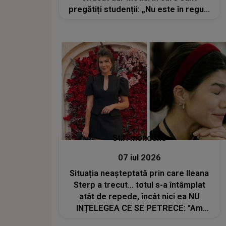
pregătiți studenții: „Nu este în regulă
să stăm uneori cu orele, să sprijinim
pereții în spitale, fără să ne bage
nimeni în seamă”
Stiri mondene
07 iul 2026
Situația neașteptată prin care Ileana
Sterp a trecut... totul s-a întâmplat
atât de repede, încât nici ea NU
INȚELEGEA CE SE PETRECE: "Am
început să..."