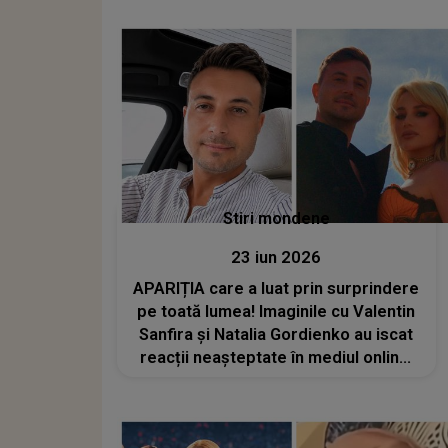
Stiri mondene
23 iun 2026
APARIȚIA care a luat prin surprindere
pe toată lumea! Imaginile cu Valentin
Sanfira și Natalia Gordienko au iscat
reacții neașteptate în mediul online:
„Vă stă bine împreună! Ați forma
cuplul anului”