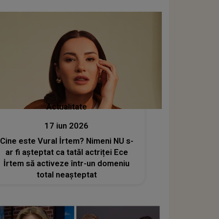
dansatoare
Actualitate
17 iun 2026
Cine este Vural İrtem? Nimeni NU s-
ar fi așteptat ca tatăl actriței Ece
İrtem să activeze într-un domeniu
total neașteptat