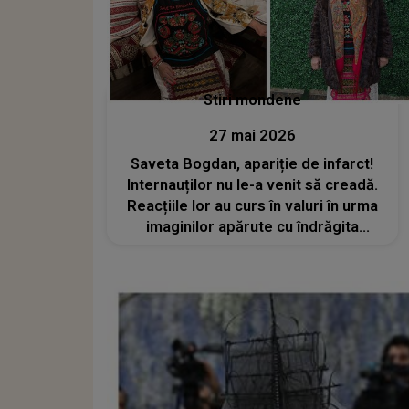
Stiri mondene
27 mai 2026
Saveta Bogdan, apariție de infarct!
Internauților nu le-a venit să creadă.
Reacțiile lor au curs în valuri în urma
imaginilor apărute cu îndrăgita
interpretă: „Dumnezeule mare! Am
crezut că este AI. M-am și speriat”