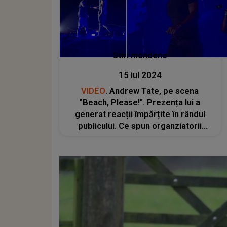
Stiri mondene
15 iul 2024
VIDEO
. Andrew Tate, pe scena
"Beach, Please!". Prezența lui a
generat reacții împărțite în rândul
publicului. Ce spun organziatorii
festivalului despre întreaga situaţie