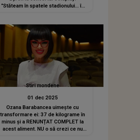
"Stăteam în spatele stadionului... în
beznă, simțindu-ne complet anonimi.
Așa că, dintr-o dată...". A aflat mai
târziu că era și soțul ei la concert
Stiri mondene
01 dec 2025
Ozana Barabancea uimește cu
transformare ei: 37 de kilograme în
minus și a RENUNȚAT COMPLET la
acest aliment. NU o să crezi ce nu
mai mănâncă artista: "Sunt extrem de