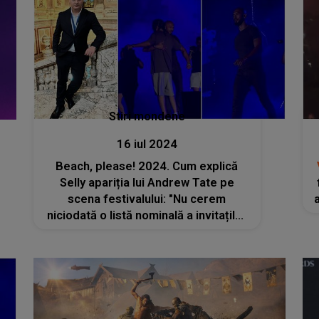
Stiri mondene
16 iul 2024
Beach, please! 2024. Cum explică
Selly apariția lui Andrew Tate pe
scena festivalului: "Nu cerem
niciodată o listă nominală a invitaților
pe care un artist îi are pe scenă"