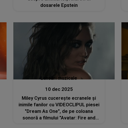
dosarele Epstein
Lansări muzicale
10 dec 2025
Miley Cyrus cucerește ecranele și
inimile fanilor cu VIDEOCLIPUL piesei
"Dream As One", de pe coloana
sonoră a filmului "Avatar: Fire and
Ash". Cei care au văzut sunt deja