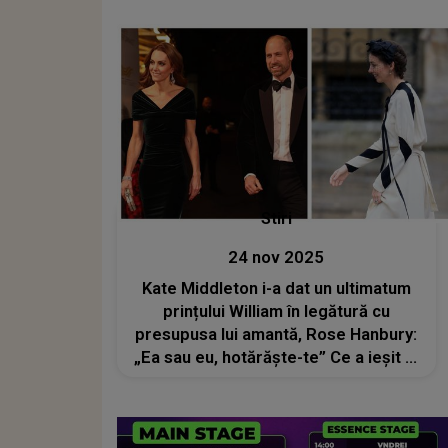
Stiri
24 nov 2025
Kate Middleton i-a dat un ultimatum
prințului William în legătură cu
presupusa lui amantă, Rose Hanbury:
„Ea sau eu, hotărăște-te” Ce a ieșit la
iveală abia acum despre cuplul
regal?