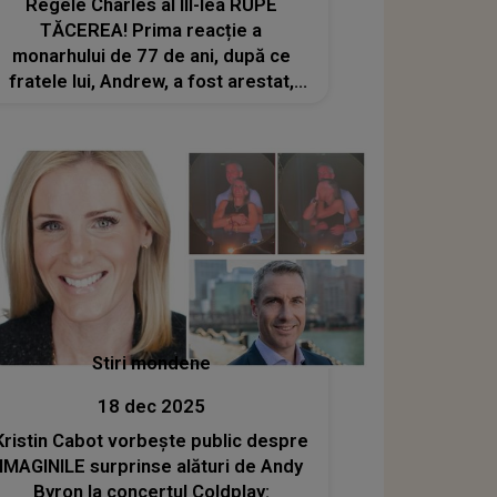
Regele Charles al III-lea RUPE
TĂCEREA! Prima reacție a
monarhului de 77 de ani, după ce
fratele lui, Andrew, a fost arestat,
fiind suspectat de conduită ilegală
într-o funcţie publică: „Legea trebuie
să-și urmeze cursul”
Stiri mondene
18 dec 2025
Kristin Cabot vorbește public despre
IMAGINILE surprinse alături de Andy
Byron la concertul Coldplay: