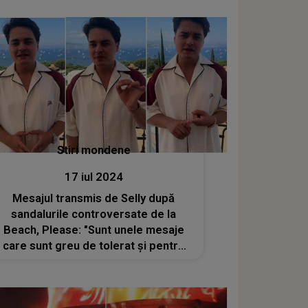
fericită. Am ajuns să încap în rochiile
din liceu, pe care le-am păstrat cu
mare drag"
Stiri mondene
17 iul 2024
Mesajul transmis de Selly după
sandalurile controversate de la
Beach, Please: "Sunt unele mesaje
care sunt greu de tolerat și pentru
noi". Iată ce a punctat co-
organizatorul festivalului