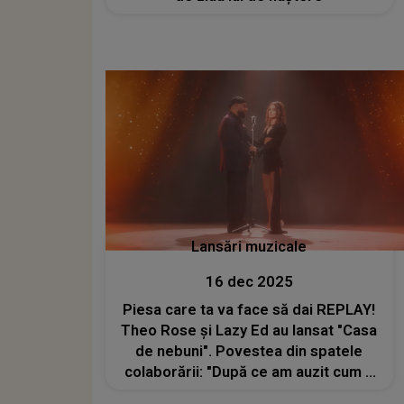
Lansări muzicale
16 dec 2025
Piesa care ta va face să dai REPLAY!
Theo Rose și Lazy Ed au lansat "Casa
de nebuni". Povestea din spatele
colaborării: "După ce am auzit cum a
cântat, am țipat de bucurie"