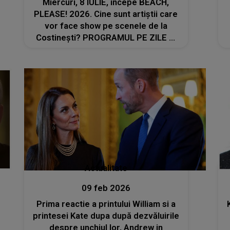
Miercuri, 8 IULIE, începe BEACH,
PLEASE! 2026. Cine sunt artiștii care
vor face show pe scenele de la
Costinești? PROGRAMUL PE ZILE ȘI
ORE
Actualitate
09 feb 2026
Prima reactie a printului William si a
printesei Kate dupa după dezvăluirile
despre unchiul lor, Andrew in