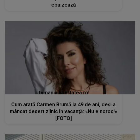
tvmania.libertatea.ro
Cum arată Carmen Brumă la 49 de ani, deși a
mâncat desert zilnic în vacanță: «Nu e noroc!»
[FOTO]