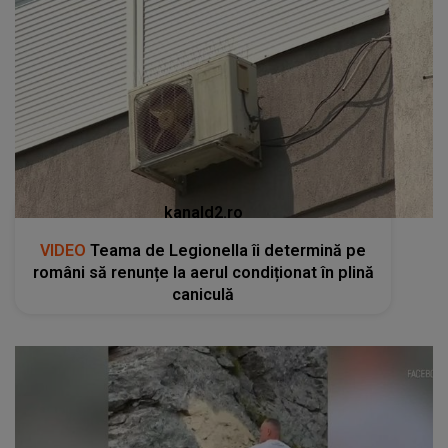
kanald2.ro
VIDEO
Teama de Legionella îi determină pe
români să renunțe la aerul condiționat în plină
caniculă
kanald2.ro
VIDEO
Un gest aparent romantic a stârnit