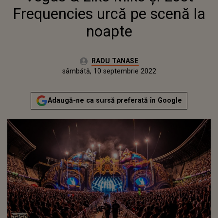
Frequencies urcă pe scenă la
noapte
Autor:
RADU TANASE
Publicat:
vineri, 10 septembrie 2021
Actualizat:
sâmbătă, 10 septembrie 2022
Adaugă-ne ca sursă preferată în Google