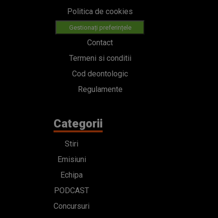
Regulamente
Categorii
Stiri
Emisiuni
Echipa
PODCAST
Concursuri
HOT40
Contact
Bd. Mărăști 65-67,
Romexpo Intrarea C,