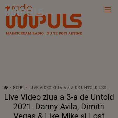
Radio Impuls
STIRI
LIVE VIDEO ZIUA A 3-A DE UNTOLD 2021.
DANNY AVILA, DIMITRI VEGAS & LIKE
Live Video ziua a 3-a de Untold
MIKE ŞI LOST FREQUENCIES URCĂ PE
SCENĂ LA NOAPTE
2021. Danny Avila, Dimitri
Vegas & Like Mike şi Lost