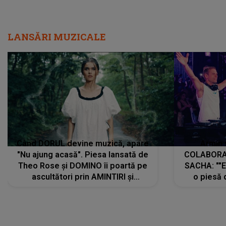
Când DORUL devine muzică, apare
Armin 
"Nu ajung acasă". Piesa lansată de
COLABORAR
Theo Rose și DOMINO îi poartă pe
SACHA: ""E
ascultători prin AMINTIRI și
o piesă 
REGĂSIRI, iar drumul emoțiilor
imediat pre
trece prin sufletul publicului:
cu mine șt
"Pentru toți cei care au plecat
păstrăm do
departe ca să le fie mai bine"
DIVERTISMENT