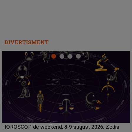
Emanuel a ținut ACEST DETALIU ASCUNS până
acum! În fața Alexandrei, concurentul din Casa Iubirii
face o MĂRTURISIRE NEAȘTEPTATĂ despre mama
sa: "I-am spus și ei în față, eu nu te iubesc pentru
că..."