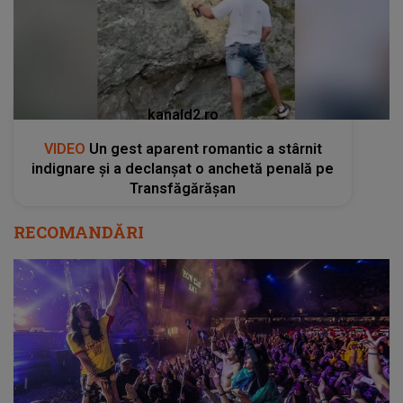
indignare și a declanșat o anchetă penală pe
Transfăgărășan
RECOMANDĂRI
Programul tuturor scenelor de la Untold
2021. Cine cântă pe scena principală și cine
urcă pe cele secundare