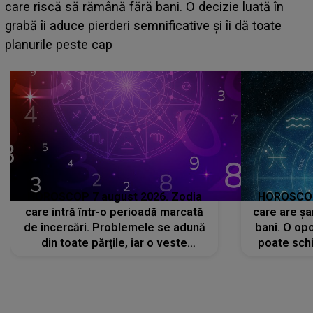
HOROSCOP 7 august 2026. Zodia
HOROSCOP 
care intră într-o perioadă marcată
care are șa
de încercări. Problemele se adună
bani. O opo
din toate părțile, iar o veste
poate schi
neașteptată îi dă planurile peste
la
cap
CONECTEAZĂ-TE CU NOI