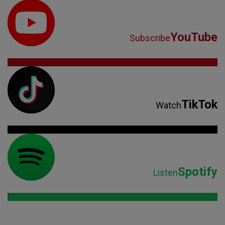
TikTok
Watch
Spotify
Listen
Parteneri: