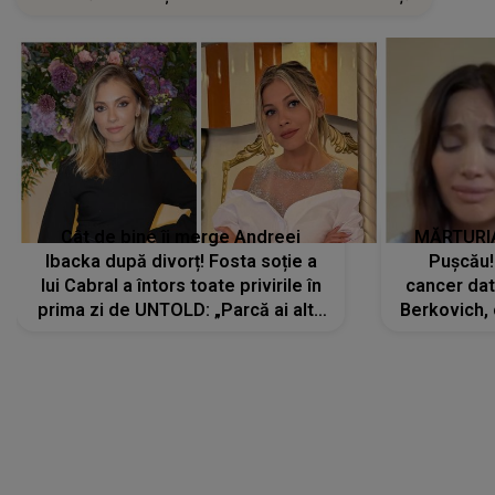
Cât de bine îi merge Andreei
MĂRTURIA
Ibacka după divorț! Fosta soție a
Pușcău!
lui Cabral a întors toate privirile în
cancer dato
prima zi de UNTOLD: „Parcă ai altă
Berkovich, 
strălucire, emani putere,
accident ru
încredere, siguranță...”
Dacă nu 
LANSĂRI MUZICALE