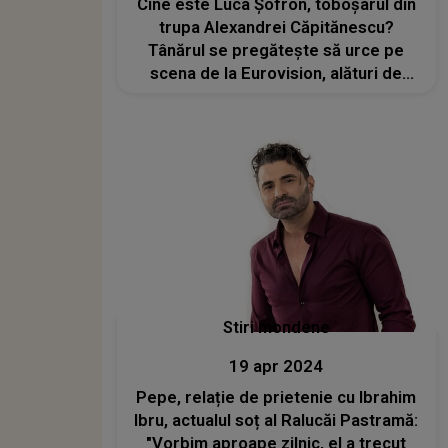
Cine este Luca Șofron, toboșarul din
trupa Alexandrei Căpitănescu?
Tânărul se pregătește să urce pe
scena de la Eurovision, alături de
îndrăgita artistă și ceilalți colegi, pe
14 mai
Stiri mondene
19 apr 2024
Pepe, relație de prietenie cu Ibrahim
Ibru, actualul soț al Ralucăi Pastramă:
"Vorbim aproape zilnic, el a trecut