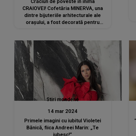
Crăciun de poveste în inima
CRAIOVEI! Cofetăria MINERVA, una
dintre bijuteriile arhitecturale ale
orașului, a fost decorată pentru
sărbători și arată spectaculos
Stiri mondene
14 mar 2024
Primele imagini cu iubitul Violetei
Bănică, fiica Andreei Marin: „Te
iubesc!”