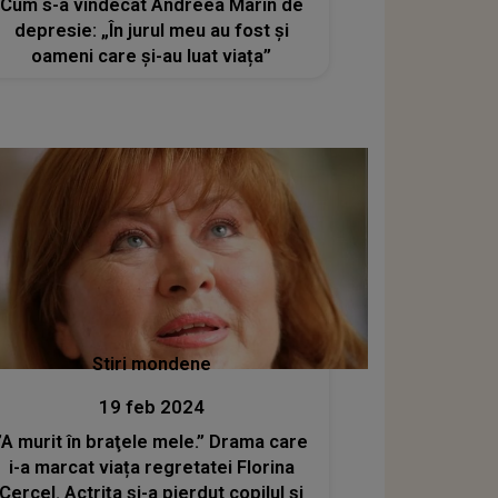
Cum s-a vindecat Andreea Marin de
depresie: „În jurul meu au fost și
oameni care și-au luat viața”
Stiri mondene
19 feb 2024
”A murit în braţele mele.” Drama care
i-a marcat viața regretatei Florina
Cercel. Actrița și-a pierdut copilul și