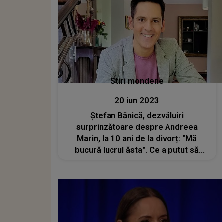
Stiri mondene
20 iun 2023
Ștefan Bănică, dezvăluiri
surprinzătoare despre Andreea
Marin, la 10 ani de la divorț: "Mă
bucură lucrul ăsta". Ce a putut să
spună despre fosta sa parteneră de
viață