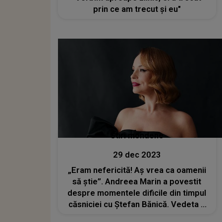
prin ce am trecut și eu"
Stiri mondene
29 dec 2023
„Eram nefericită! Aș vrea ca oamenii
să știe”. Andreea Marin a povestit
despre momentele dificile din timpul
căsniciei cu Ștefan Bănică. Vedeta a
suferit de depresie