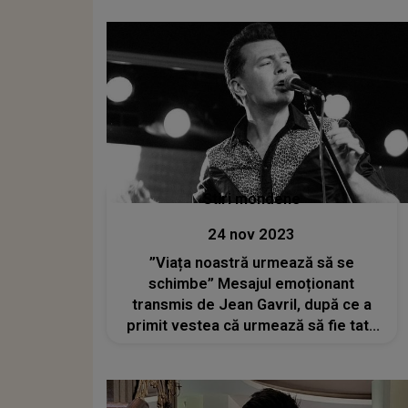
Stiri mondene
24 nov 2023
”Viața noastră urmează să se
schimbe” Mesajul emoționant
transmis de Jean Gavril, după ce a
primit vestea că urmează să fie tată
pentru a doua oară