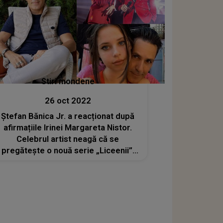
Stiri mondene
26 oct 2022
Ștefan Bănica Jr. a reacționat după
afirmațiile Irinei Margareta Nistor.
Celebrul artist neagă că se
pregătește o nouă serie „Liceenii”:
„M-am amuzat văzând declarațiile”