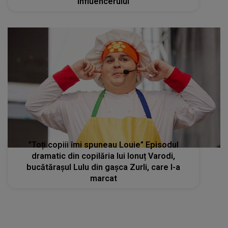
influencerului
”Toți copiii îmi spuneau Louie” Episodul
dramatic din copilăria lui Ionuț Varodi,
bucătărașul Lulu din gașca Zurli, care l-a
marcat