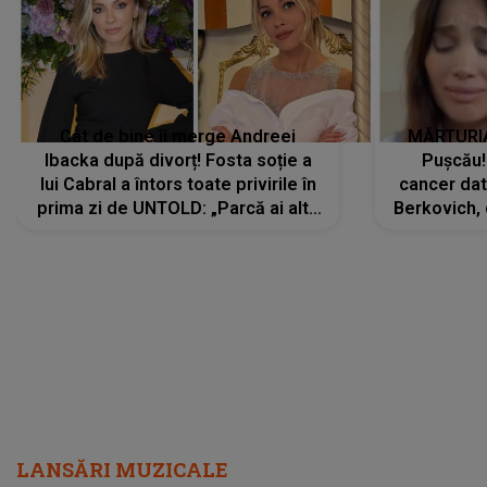
Cât de bine îi merge Andreei
MĂRTURIA
Ibacka după divorț! Fosta soție a
Pușcău!
lui Cabral a întors toate privirile în
cancer dato
prima zi de UNTOLD: „Parcă ai altă
Berkovich, 
strălucire, emani putere,
accident ru
încredere, siguranță...”
Dacă nu 
LANSĂRI MUZICALE