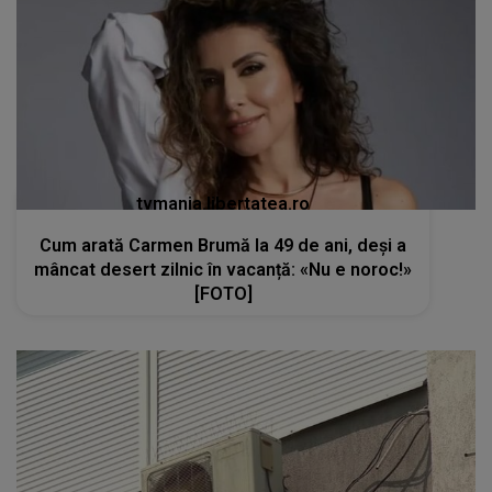
tvmania.libertatea.ro
Cum arată Carmen Brumă la 49 de ani, deși a
mâncat desert zilnic în vacanță: «Nu e noroc!»
[FOTO]