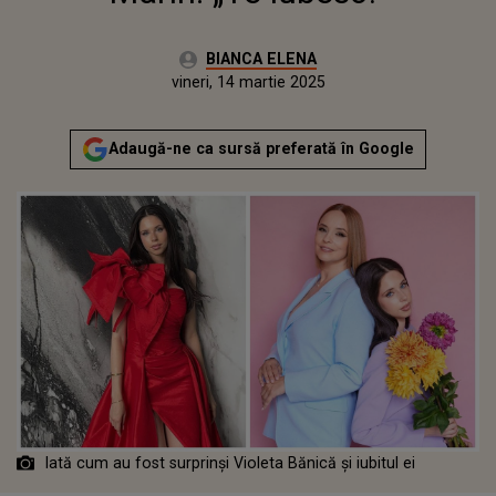
Autor:
BIANCA ELENA
Publicat:
joi, 14 martie 2024
Actualizat:
vineri, 14 martie 2025
Adaugă-ne ca sursă preferată în Google
Iată cum au fost surprinși Violeta Bănică și iubitul ei