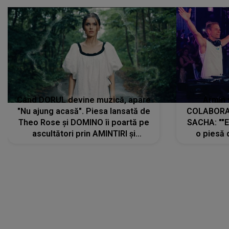
Când DORUL devine muzică, apare
Armin 
"Nu ajung acasă". Piesa lansată de
COLABORAR
Theo Rose și DOMINO îi poartă pe
SACHA: ""E
ascultători prin AMINTIRI și
o piesă 
REGĂSIRI, iar drumul emoțiilor
imediat pre
trece prin sufletul publicului:
cu mine șt
"Pentru toți cei care au plecat
păstrăm do
departe ca să le fie mai bine"