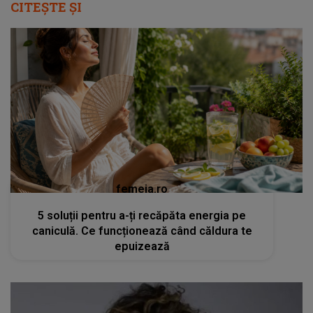
CITEȘTE ȘI
femeia.ro
5 soluții pentru a-ți recăpăta energia pe
caniculă. Ce funcționează când căldura te
epuizează