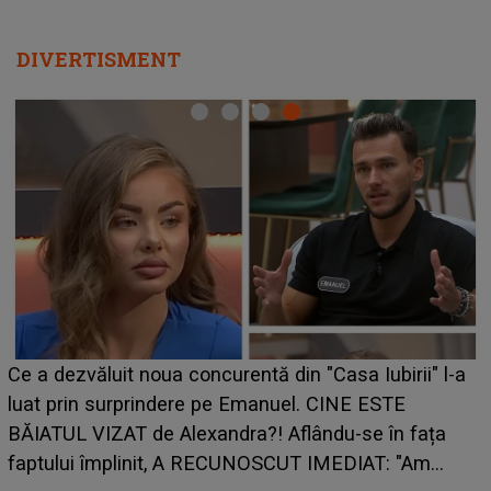
DIVERTISMENT
HOROSCOP de
uit noua concurentă din "Casa Iubirii" l-a
care riscă s
surprindere pe Emanuel. CINE ESTE
grabă îi aduc
ZAT de Alexandra?! Aflându-se în fața
planurile pe
mplinit, A RECUNOSCUT IMEDIAT: "Am