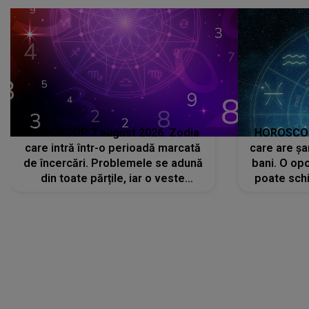
HOROSCOP 7 august 2026. Zodia
HOROSCOP 
care intră într-o perioadă marcată
care are șa
de încercări. Problemele se adună
bani. O opo
din toate părțile, iar o veste
poate schi
neașteptată îi dă planurile peste
la
cap