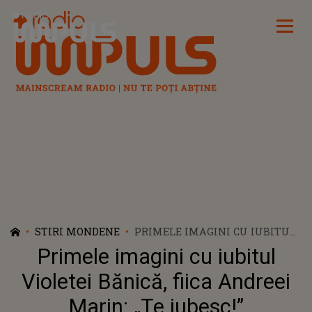
Radio Impuls
STIRI MONDENE
PRIMELE IMAGINI CU IUBITUL
VIOLETEI BĂNICĂ, FIICA
Primele imagini cu iubitul
ANDREEI MARIN: „TE IUBESC!”
Violetei Bănică, fiica Andreei
Marin: „Te iubesc!”