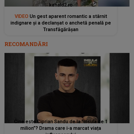
kanald2.ro
VIDEO
Un gest aparent romantic a stârnit
indignare și a declanșat o anchetă penală pe
Transfăgărășan
RECOMANDĂRI
Cine este Ciprian Sandu de la ”Insula de 1
milion”? Drama care i-a marcat viața