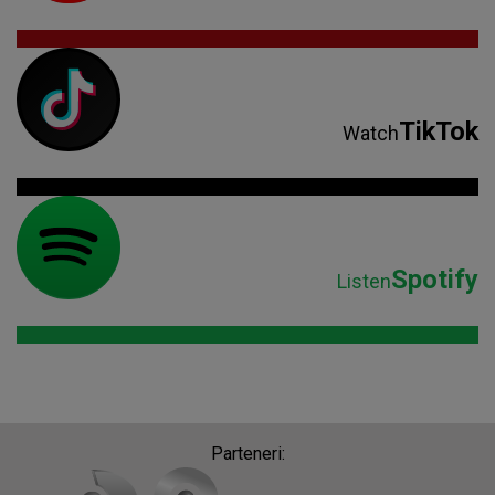
TikTok
Watch
Spotify
Listen
Parteneri: