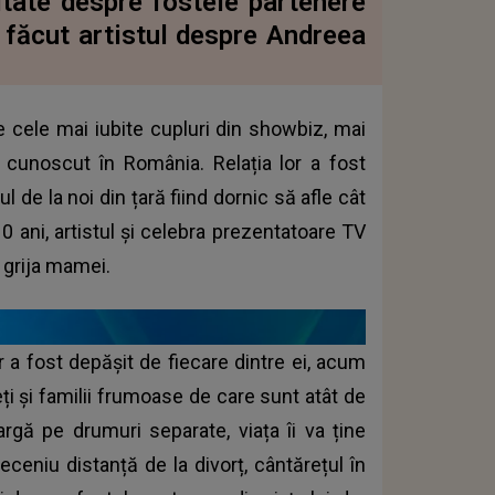
itate despre fostele partenere
a făcut artistul despre Andreea
e cele mai iubite cupluri din showbiz, mai
 cunoscut în România. Relația lor a fost
de la noi din țară fiind dornic să afle cât
0 ani, artistul și celebra prezentatoare TV
 grija mamei.
or a fost depășit de fiecare dintre ei, acum
ți și familii frumoase de care sunt atât de
gă pe drumuri separate, viața îi va ține
eceniu distanță de la divorț, cântărețul în