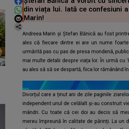
DISTRIBUIE ARTICOLUL
Ștefan Bănică a vorbit cu sincer
din viața lui. Iată ce confesiuni 
Marin!
Andreea Marin și Ștefan Bănică au fost printr
ales că fiecare dintre ei are un nume foarte
urmărită pas cu pas de presa mondenă, publicul 
mai multe detalii despre viața lor. În urmă cu 1
au ales să să se despartă, fiica lor rămânând în
Divorțul care a ținut ani de zile paginile ziarel
independent unul de celălalt și-au construit vie
mândri. Cu toate că cei doi au decis să mear
mereu împreună în calitate de părinți. La un d