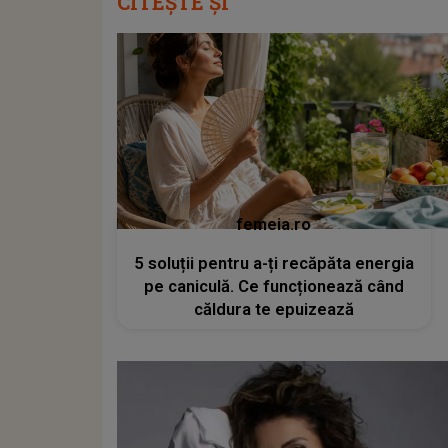
CITEȘTE ȘI
femeia.ro
5 soluții pentru a-ți recăpăta energia
pe caniculă. Ce funcționează când
căldura te epuizează