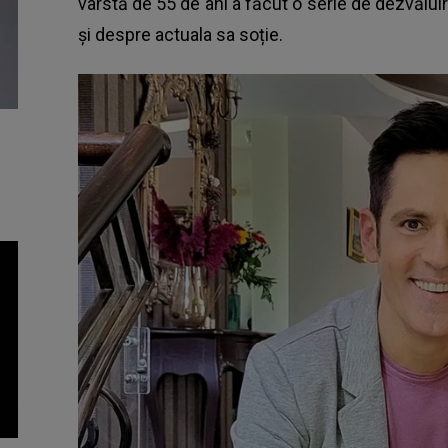
vârstă de 55 de ani a făcut o serie de dezvăluiri
și despre actuala sa soție.