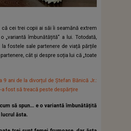
ul că cei trei copii ai săi îi seamănă extrem
„variantă îmbunătățită” a lui. Totodată,
 la fostele sale partenere de viață părțile
partenere, cât și despre soția lui că „toate
la 9 ani de la divorțul de Ștefan Bănică Jr.:
i-a fost să treacă peste despărțire
os, cum să spun… e o variantă îmbunătățită
 lucrul ăsta.
 toate trei sunt femei frumoase, dar ăsta