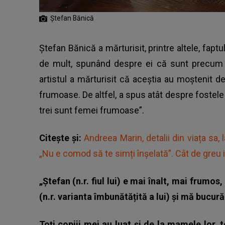
Ștefan Bănică
Ștefan Bănică
a mărturisit, printre altele, fapt
de mult, spunând despre ei că sunt precum o 
artistul a mărturisit că aceștia au moștenit de
frumoase. De altfel, a spus atât despre fostele 
trei sunt femei frumoase”.
Citește și:
Andreea Marin, detalii din viața sa, 
„Nu e comod să te simți înșelată”. Cât de greu 
„Ștefan (n.r. fiul lui) e mai înalt, mai frum
(n.r. varianta îmbunătățită a lui) și mă bucură
Toți copiii mei au luat și de la mamele lor,