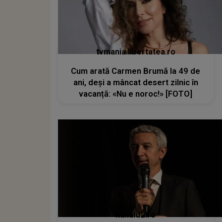
tvmania.libertatea.ro
Cum arată Carmen Brumă la 49 de
ani, deși a mâncat desert zilnic în
vacanță: «Nu e noroc!» [FOTO]
kanald2.ro