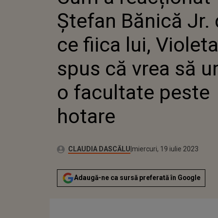
VIOLETA,
Ștefan Bănică Jr.
VREA SĂ
FACULTA
HOTARE
ce fiica lui, Violeta
spus că vrea să 
o facultate peste
hotare
Publicat:
Autor:
miercuri, 19 iulie 2023
Actualizat:
CLAUDIA DASCĂLU
miercuri, 19 iulie 2023
Adaugă-ne ca sursă preferată în Google