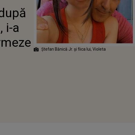
 I-A SPUS CĂ
 după
 URMEZE O
TE PESTE
, i-a
urmeze
Ștefan Bănică Jr. și fiica lui, Violeta