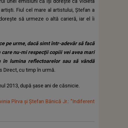
rul unei emisiuni că își dorește ca Violeta
tiști. Fiul cel mare al artistului, Ștefan a
dorește să urmeze o altă carieră, iar el îi
lce pe urme, dacă simt într-adevăr să facă
n care nu-mi respecţii copiii vei avea mari
a în lumina reflectoarelor sau să vândă
s Direct, cu timp în urmă.
anul 2013, după șase ani de căsnicie.
vinia Pîrva și Ștefan Bănică Jr.: ”Indiferent