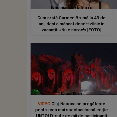
tvmania.libertatea.ro
Cum arată Carmen Brumă la 49 de
ani, deși a mâncat desert zilnic în
vacanță: «Nu e noroc!» [FOTO]
kanald2.ro
VIDEO
Cluj-Napoca se pregătește
pentru cea mai spectaculoasă ediție
UNTOLD: sute de mii de participanți