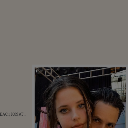
REACȚIONAT
BĂNICĂ JR.
FIICA LUI,