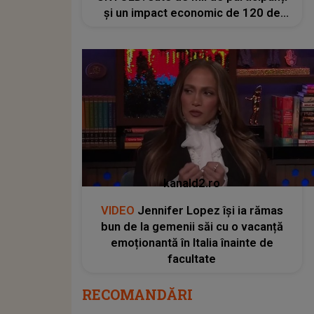
și un impact economic de 120 de
milioane de euro
kanald2.ro
VIDEO
Jennifer Lopez își ia rămas
bun de la gemenii săi cu o vacanță
emoționantă în Italia înainte de
facultate
RECOMANDĂRI