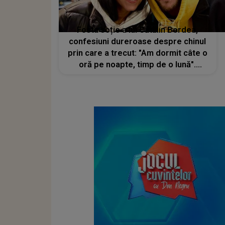
Fosta soție a lui Cătălin Bordea,
confesiuni dureroase despre chinul
prin care a trecut: "Am dormit câte o
oră pe noapte, timp de o lună".
Stările teribile pe care le-a avut în
acea perioadă