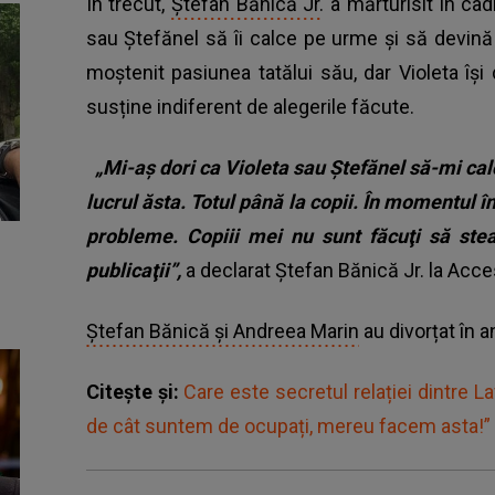
În trecut,
Ștefan Bănică Jr.
a mărturisit în cad
sau Ştefănel să îi calce pe urme și să devină ar
moștenit pasiunea tatălui său, dar Violeta își 
susține indiferent de alegerile făcute.
„Mi-aş dori ca Violeta sau Ştefănel să-mi ca
lucrul ăsta. Totul până la copii. În momentul î
probleme. Copiii mei nu sunt făcuţi să ste
publicaţii”,
a declarat Ștefan Bănică Jr. la Acce
Ștefan Bănică și Andreea Marin
au divorțat în 
Citește și:
Care este secretul relației dintre La
de cât suntem de ocupați, mereu facem asta!”