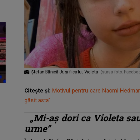
Ștefan Bănică Jr. și fiica lui, Violeta
(sursa foto: Faceboo
Citește și:
Motivul pentru care Naomi Hedman a 
găsit asta”
„Mi-aş dori ca Violeta sa
urme”