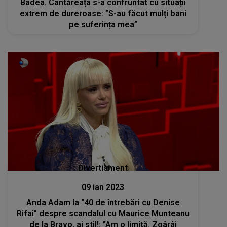
Badea. Cântăreața s-a confruntat cu situații
extrem de dureroase: ”S-au făcut mulți bani
pe suferința mea”
Divertisment
09 ian 2023
Anda Adam la "40 de întrebări cu Denise
Rifai" despre scandalul cu Maurice Munteanu
de la Bravo, ai stil!: "Am o limită. Zgârâi