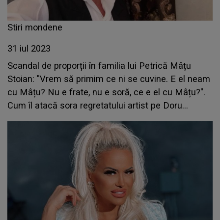
Stiri mondene
31 iul 2023
Scandal de proporții în familia lui Petrică Mâțu
Stoian: "Vrem să primim ce ni se cuvine. E el neam
cu Mâțu? Nu e frate, nu e soră, ce e el cu Mâțu?".
Cum îl atacă sora regretatului artist pe Doru
Gușman, fostul impresar