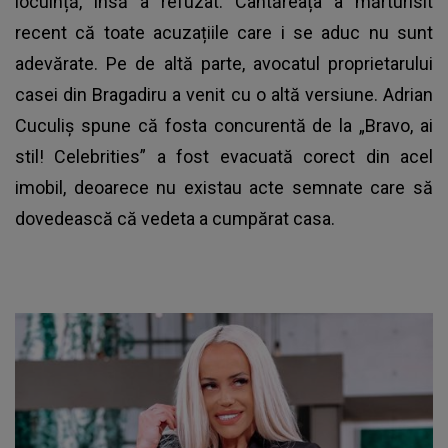
locuință, însă a refuzat. Cântăreața a mărturisit
recent că toate acuzațiile care i se aduc nu sunt
adevărate. Pe de altă parte, avocatul proprietarului
casei din Bragadiru a venit cu o altă versiune. Adrian
Cuculiș spune că fosta concurentă de la „Bravo, ai
stil! Celebrities” a fost evacuată corect din acel
imobil, deoarece nu existau acte semnate care să
dovedească că vedeta a cumpărat casa.