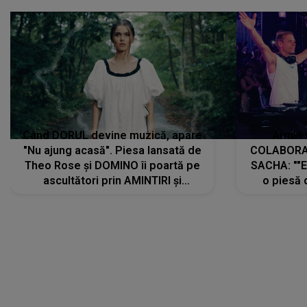
Când DORUL devine muzică, apare
Armin 
"Nu ajung acasă". Piesa lansată de
COLABORAR
Theo Rose și DOMINO îi poartă pe
SACHA: ""E
ascultători prin AMINTIRI și
o piesă 
REGĂSIRI, iar drumul emoțiilor
imediat pre
trece prin sufletul publicului:
cu mine șt
"Pentru toți cei care au plecat
păstrăm do
departe ca să le fie mai bine"