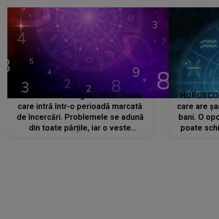
că..."
HOROSCOP 7 august 2026. Zodia
HOROSCOP 
care intră într-o perioadă marcată
care are șa
de încercări. Problemele se adună
bani. O opo
din toate părțile, iar o veste
poate schi
neașteptată îi dă planurile peste
la
cap