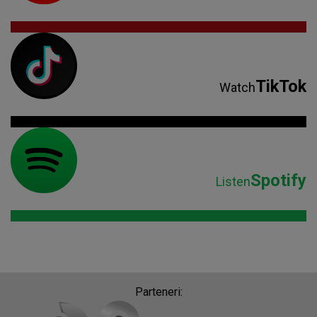
TikTok
Watch
Spotify
Listen
Parteneri: