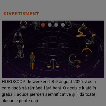
DIVERTISMENT
Emanuel a ținut ACEST DETALIU ASCUNS până
acum! În fața Alexandrei, concurentul din Casa Iubirii
face o MĂRTURISIRE NEAȘTEPTATĂ despre mama
sa: "I-am spus și ei în față, eu nu te iubesc pentru