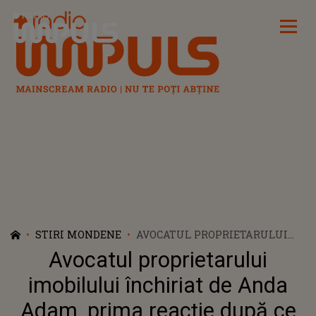
Radio Impuls
STIRI MONDENE
AVOCATUL PROPRIETARULUI
IMOBILULUI ÎNCHIRIAT DE
Avocatul proprietarului
ANDA ADAM, PRIMA REACȚIE
DUPĂ CE ARTISTA A FĂCUT
imobilului închiriat de Anda
ACUZAȚII GRAVE: „ȘI NOI AVEM
Adam, prima reacție după ce
DE FĂCUT O PLÂNGERE”