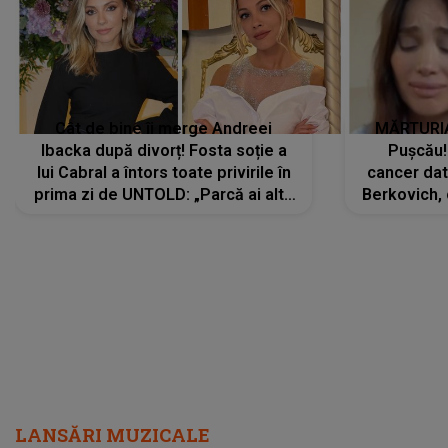
Cât de bine îi merge Andreei
MĂRTURIA
Ibacka după divorț! Fosta soție a
Pușcău!
lui Cabral a întors toate privirile în
cancer dato
prima zi de UNTOLD: „Parcă ai altă
Berkovich, 
strălucire, emani putere,
accident ru
încredere, siguranță...”
Dacă nu 
LANSĂRI MUZICALE