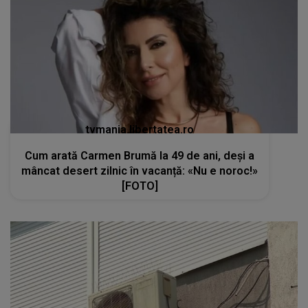
tvmania.libertatea.ro
Cum arată Carmen Brumă la 49 de ani, deși a
mâncat desert zilnic în vacanță: «Nu e noroc!»
[FOTO]