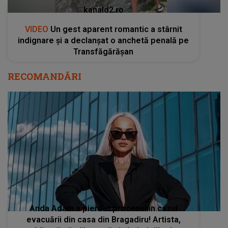
kanald2.ro
VIDEO
Un gest aparent romantic a stârnit
indignare și a declanșat o anchetă penală pe
Transfăgărășan
RECOMANDĂRI
Anda Adam a pierdut procesul în cazul
evacuării din casa din Bragadiru! Artista,