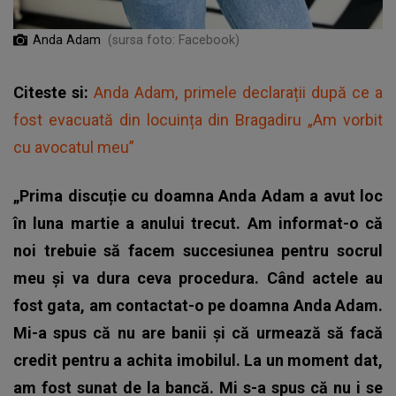
Anda Adam
(sursa foto: Facebook)
Citeste si:
Anda Adam, primele declarații după ce a
fost evacuată din locuința din Bragadiru „Am vorbit
cu avocatul meu”
„Prima discuție cu doamna Anda Adam a avut loc
în luna martie a anului trecut. Am informat-o că
noi trebuie să facem succesiunea pentru socrul
meu și va dura ceva procedura. Când actele au
fost gata, am contactat-o pe doamna Anda Adam.
Mi-a spus că nu are banii și că urmează să facă
credit pentru a achita imobilul. La un moment dat,
am fost sunat de la bancă. Mi s-a spus că nu i se