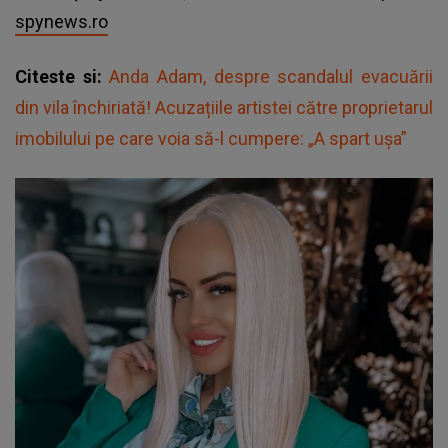
spynews.ro
Citeste si:
Anda Adam, despre scandalul evacuării
din vila închiriată! Acuzațiile artistei către proprietarul
imobilului pe care voia să-l cumpere: „A spart ușa”