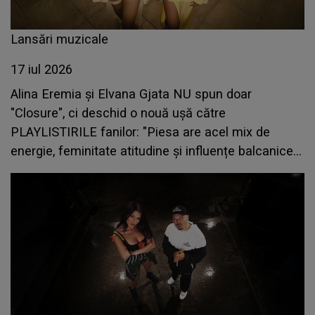
Lansări muzicale
17 iul 2026
Alina Eremia și Elvana Gjata NU spun doar
"Closure", ci deschid o nouă ușă către
PLAYLISTIRILE fanilor: "Piesa are acel mix de
energie, feminitate atitudine și influențe balcanice
care o fac să-ți rămână în minte din prima."