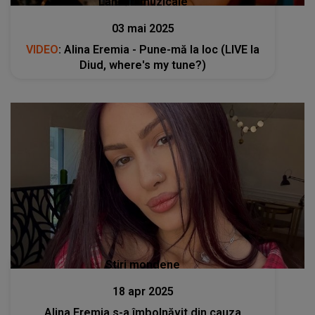
Lansări muzicale
03 mai 2025
VIDEO
: Alina Eremia - Pune-mă la loc (LIVE la
Diud, where's my tune?)
Stiri mondene
18 apr 2025
Alina Eremia s-a îmbolnăvit din cauza