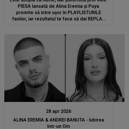
PIESA lansată de Alina Eremia și Puya
promite să intre ușor în PLAYLISTURILE
fanilor, iar rezultatul te face să dai REPLAY
FĂRĂ SĂ TE GÂNDEȘTI. Ascult-o și vezi dacă
devine "Genul ăla"
Muzica
28 apr 2026
ALINA EREMIA & ANDREI BANUTA - Iubirea
Intr-un Om