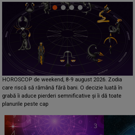
Emanuel a ținut ACEST DETALIU ASCUNS până
acum! În fața Alexandrei, concurentul din Casa Iubirii
face o MĂRTURISIRE NEAȘTEPTATĂ despre mama
sa: "I-am spus și ei în față, eu nu te iubesc pentru
că..."