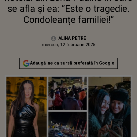
se afla și ea: ”Este o tragedie.
Condoleanțe familiei!”
Autor:
ALINA PETRE
Publicat:
luni, 12 februarie 2024
Actualizat:
miercuri, 12 februarie 2025
Adaugă-ne ca sursă preferată în Google