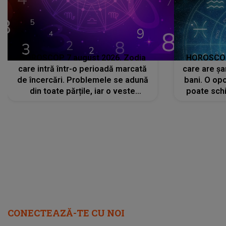
HOROSCOP 7 august 2026. Zodia
HOROSCOP 
care intră într-o perioadă marcată
care are șa
de încercări. Problemele se adună
bani. O opo
din toate părțile, iar o veste
poate schi
neașteptată îi dă planurile peste
la
cap
CONECTEAZĂ-TE CU NOI