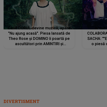
Când DORUL devine muzică, apare
Armin 
"Nu ajung acasă". Piesa lansată de
COLABORAR
Theo Rose și DOMINO îi poartă pe
SACHA: ""E
ascultători prin AMINTIRI și
o piesă 
REGĂSIRI, iar drumul emoțiilor
imediat pre
trece prin sufletul publicului:
cu mine șt
"Pentru toți cei care au plecat
păstrăm do
departe ca să le fie mai bine"
DIVERTISMENT