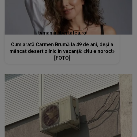
tvmania.libertatea.ro
Cum arată Carmen Brumă la 49 de ani, deși a
mâncat desert zilnic în vacanță: «Nu e noroc!»
[FOTO]