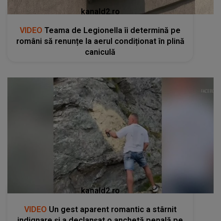
kanald2.ro
VIDEO
Teama de Legionella îi determină pe
români să renunțe la aerul condiționat în plină
caniculă
kanald2.ro
VIDEO
Un gest aparent romantic a stârnit
indignare și a declanșat o anchetă penală pe