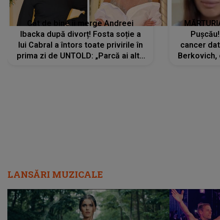
Cât de bine îi merge Andreei
MĂRTURIA
Ibacka după divorț! Fosta soție a
Pușcău!
lui Cabral a întors toate privirile în
cancer dato
prima zi de UNTOLD: „Parcă ai altă
Berkovich, 
strălucire, emani putere,
accident ru
încredere, siguranță...”
Dacă nu 
LANSĂRI MUZICALE