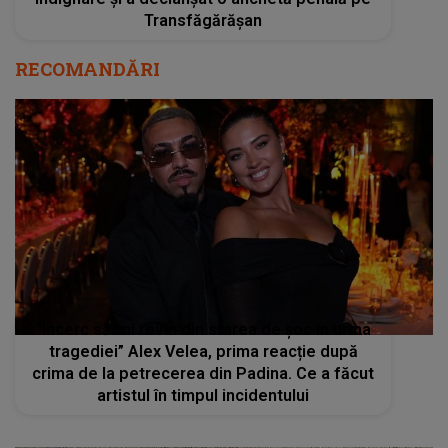
Transfăgărășan
RECOMANDĂRI
"Încerc să-mi revin din starea de șoc în urma
tragediei” Alex Velea, prima reacție după
crima de la petrecerea din Padina. Ce a făcut
artistul în timpul incidentului