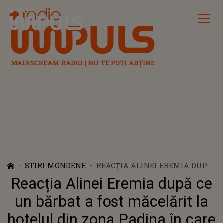
Radio Impuls
STIRI MONDENE
REACȚIA ALINEI EREMIA DUPĂ
CE UN BĂRBAT A FOST
Reacția Alinei Eremia după ce
MĂCELĂRIT LA HOTELUL DIN
ZONA PADINA ÎN CARE SE AFLA
un bărbat a fost măcelărit la
ȘI EA: ”ESTE O TRAGEDIE.
hotelul din zona Padina în care
CONDOLEANȚE FAMILIEI!”