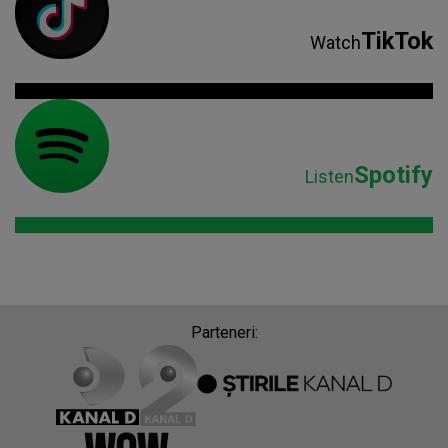
TikTok
Watch
Spotify
Listen
Parteneri: