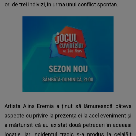
ori de trei indivizi, în urma unui conflict spontan.
Artista Alina Eremia a ținut să lămurească câteva
aspecte cu privire la prezența ei la acel eveniment și
a mărturisit că au existat două petreceri în aceeași
locație, iar incidentul tragic s-a produs la celalălt