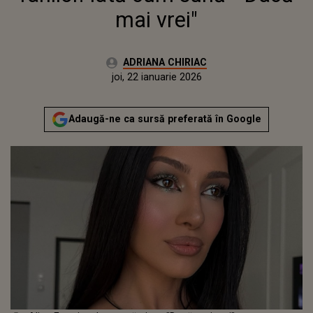
mai vrei"
Autor:
ADRIANA CHIRIAC
Publicat:
joi, 22 ianuarie 2026
Actualizat:
joi, 22 ianuarie 2026
Adaugă-ne ca sursă preferată în Google