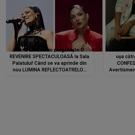
Tania Turtureanu pregătește O
Alexandra
REVENIRE SPECTACULOASĂ la Sala
ușa cătr
Palatului! Când se va aprinde din
CONFES
nou LUMINA REFLECTOATRELOR
Avertismentu
pentru artistă: " Vor fi multe
rămas ÎNT
cântece noi, în premieră. Cântece
au format-
care abia acum învață să respire"
"Am f