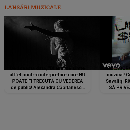
LANSĂRI MUZICALE
De această dată, "Dilaila" se simte
COLABORAR
altfel printr-o interpretare care NU
muzical! C
POATE FI TRECUTĂ CU VEDEREA
Savali și Ri
de public! Alexandra Căpitănescu
SĂ PRIV
a lansat VERSIUNEA LIVE a piesei