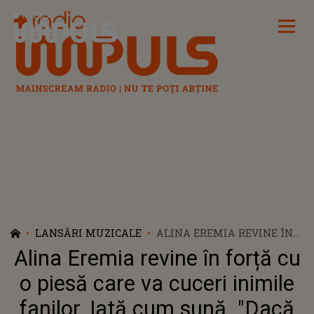
Radio Impuls
LANSĂRI MUZICALE
ALINA EREMIA REVINE ÎN
FORȚĂ CU O PIESĂ CARE VA
Alina Eremia revine în forță cu
CUCERI INIMILE FANILOR.
IATĂ CUM SUNĂ "DACĂ
o piesă care va cuceri inimile
MAI VREI"
fanilor. Iată cum sună "Dacă