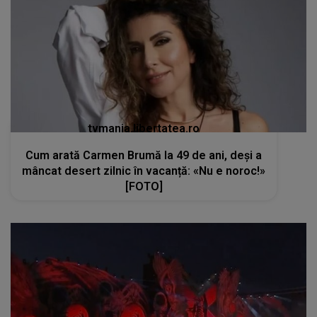
tvmania.libertatea.ro
Cum arată Carmen Brumă la 49 de ani, deși a
mâncat desert zilnic în vacanță: «Nu e noroc!»
[FOTO]