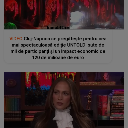
kanald2.ro
VIDEO
Cluj-Napoca se pregătește pentru cea
mai spectaculoasă ediție UNTOLD: sute de
mii de participanți și un impact economic de
120 de milioane de euro