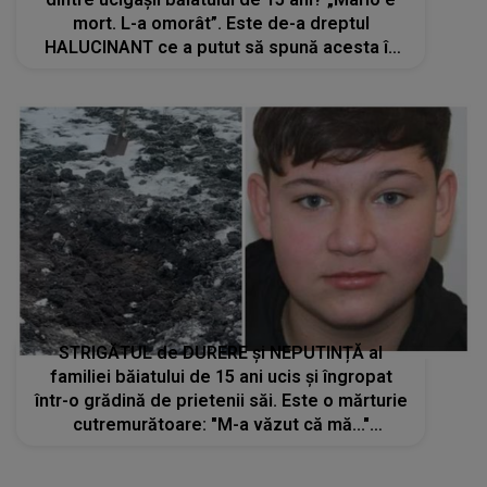
mort. L-a omorât”. Este de-a dreptul
HALUCINANT ce a putut să spună acesta în
timp ce polițiștii începuseră căutările
STRIGĂTUL de DURERE și NEPUTINȚĂ al
familiei băiatului de 15 ani ucis și îngropat
într-o grădină de prietenii săi. Este o mărturie
cutremurătoare: "M-a văzut că mă..."
Gesturile care te vor frânge în suflet