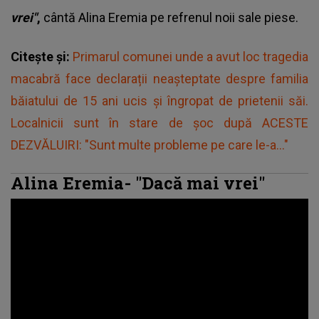
vrei"
,
cântă
Alina Eremia
pe refrenul noii sale piese.
Citește și:
Primarul comunei unde a avut loc tragedia
macabră face declarații neașteptate despre familia
băiatului de 15 ani ucis și îngropat de prietenii săi.
Localnicii sunt în stare de șoc după ACESTE
DEZVĂLUIRI: "Sunt multe probleme pe care le-a..."
Alina Eremia- "Dacă mai vrei"