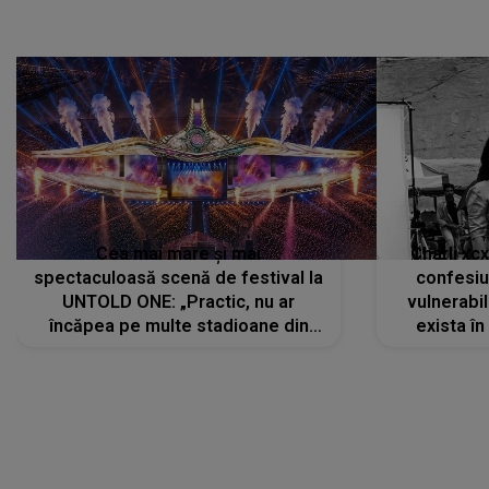
Cea mai mare și mai
Charli xc
spectaculoasă scenă de festival la
confesiu
UNTOLD ONE: „Practic, nu ar
vulnerabil
încăpea pe multe stadioane din
exista în
lume”. Evenimentul începe joi, 6
august 2026