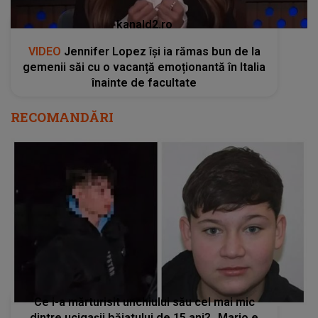
kanald2.ro
VIDEO
Jennifer Lopez își ia rămas bun de la
gemenii săi cu o vacanță emoționantă în Italia
înainte de facultate
RECOMANDĂRI
Ce i-a mărturisit unchiului său cel mai mic
dintre ucigașii băiatului de 15 ani? „Mario e