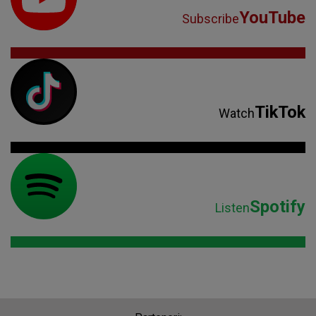
YouTube
Subscribe
TikTok
Watch
Spotify
Listen