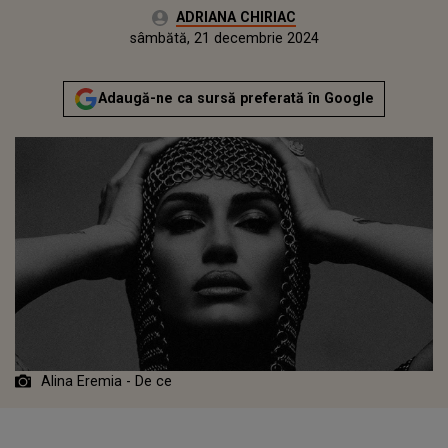
Autor:
ADRIANA CHIRIAC
Publicat:
sâmbătă, 21 decembrie 2024
Actualizat:
sâmbătă, 21 decembrie 2024
Adaugă-ne ca sursă preferată în Google
Alina Eremia - De ce