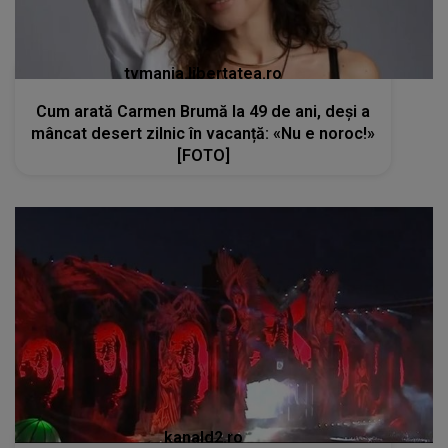
tvmania.libertatea.ro
Cum arată Carmen Brumă la 49 de ani, deși a
mâncat desert zilnic în vacanță: «Nu e noroc!»
[FOTO]
kanald2.ro