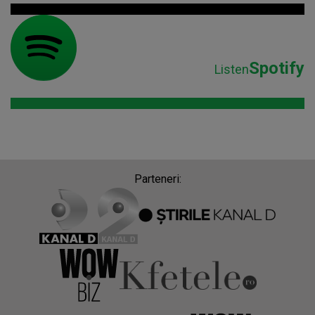
Spotify
Listen
Parteneri: