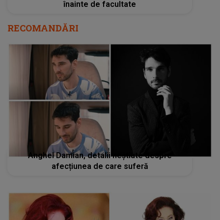
înainte de facultate
RECOMANDĂRI
Anghel Damian, detalii neștiute despre
afecțiunea de care suferă