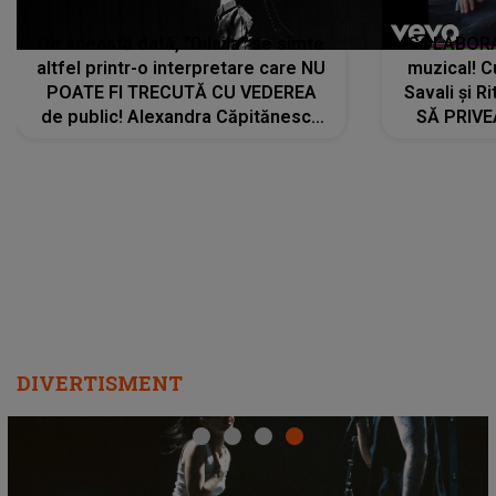
De această dată, "Dilaila" se simte
COLABORAR
altfel printr-o interpretare care NU
muzical! C
POATE FI TRECUTĂ CU VEDEREA
Savali și Ri
de public! Alexandra Căpitănescu
SĂ PRIV
a lansat VERSIUNEA LIVE a piesei
DIVERTISMENT