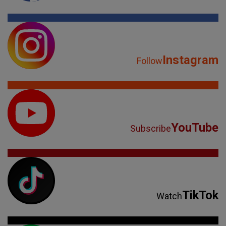
Instagram
Follow
YouTube
Subscribe
TikTok
Watch