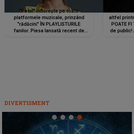
"Petal" înflorește pe toate
De această 
platformele muzicale, prinzând
altfel prin
"rădăcini" ÎN PLAYLISTURILE
POATE FI
fanilor. Piesa lansată recent de
de public!
Ariana Grande îi face pe
a lansat V
ascultători SĂ O ASCULTE PE
REPEAT
DIVERTISMENT