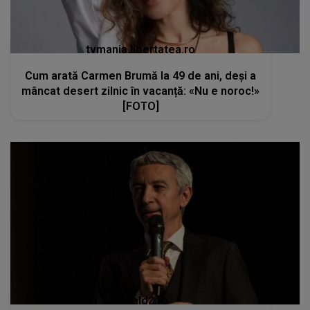
tvmania.libertatea.ro
Cum arată Carmen Brumă la 49 de ani, deși a
mâncat desert zilnic în vacanță: «Nu e noroc!»
[FOTO]
kanald2.ro