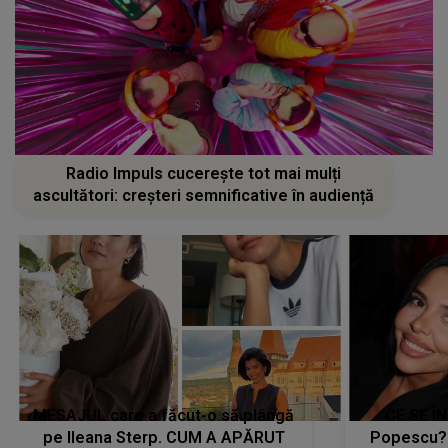
Radio Impuls cucerește tot mai mulți
ascultători: creșteri semnificative în audiență
MESAJUL care a făcut-o să plângă
CE SE Î
pe Ileana Sterp. CUM A APĂRUT
Popescu?