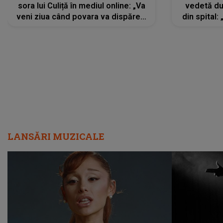
sora lui Culiță în mediul online: „Va
vedetă du
veni ziua când povara va dispărea,
din spital:
iar lacrimile...”
LANSĂRI MUZICALE