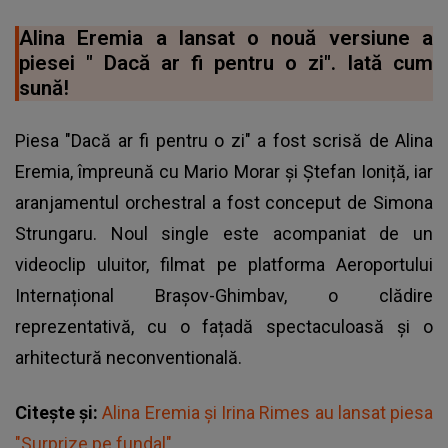
Alina Eremia a lansat o nouă versiune a
piesei " Dacă ar fi pentru o zi". Iată cum
sună!
Piesa "Dacă ar fi pentru o zi" a fost scrisă de
Alina
Eremia
, împreună cu Mario Morar și Ștefan Ioniță, iar
aranjamentul orchestral a fost conceput de Simona
Strungaru. Noul single este acompaniat de un
videoclip uluitor, filmat pe platforma Aeroportului
Internațional Brașov-Ghimbav, o clădire
reprezentativă, cu o fațadă spectaculoasă și o
arhitectură neconventională.
Citește și:
Alina Eremia și Irina Rimes au lansat piesa
"Surprize pe fundal"