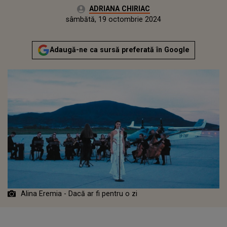
Autor:
ADRIANA CHIRIAC
Publicat:
sâmbătă, 19 octombrie 2024
Actualizat:
sâmbătă, 19 octombrie 2024
Adaugă-ne ca sursă preferată în Google
Alina Eremia - Dacă ar fi pentru o zi