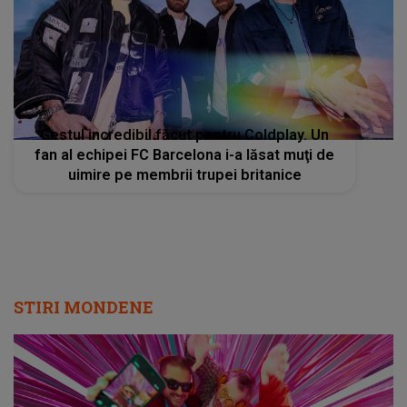
Gestul incredibil făcut pentru Coldplay. Un
fan al echipei FC Barcelona i-a lăsat muţi de
uimire pe membrii trupei britanice
STIRI MONDENE