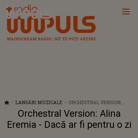
Radio Impuls
LANSĂRI MUZICALE
ORCHESTRAL VERSION:
ALINA EREMIA - DACĂ AR
Orchestral Version: Alina
FI PENTRU O ZI
Eremia - Dacă ar fi pentru o zi