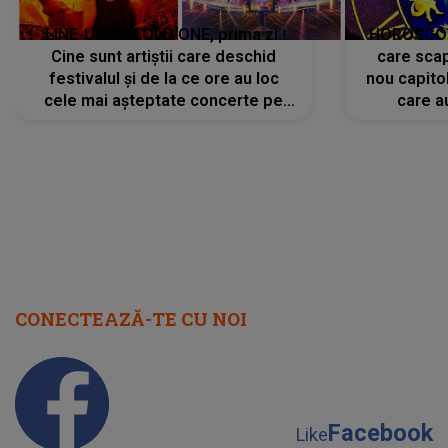
LINE-UP UNTOLD ONE, prima zi.
HOROSCOP 
Cine sunt artiștii care deschid
care scap
festivalul și de la ce ore au loc
nou capitol
cele mai așteptate concerte pe
care a
scena principală?
perioadă 
CONECTEAZĂ-TE CU NOI
Facebook
Like