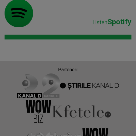
Spotify
Listen
Parteneri: