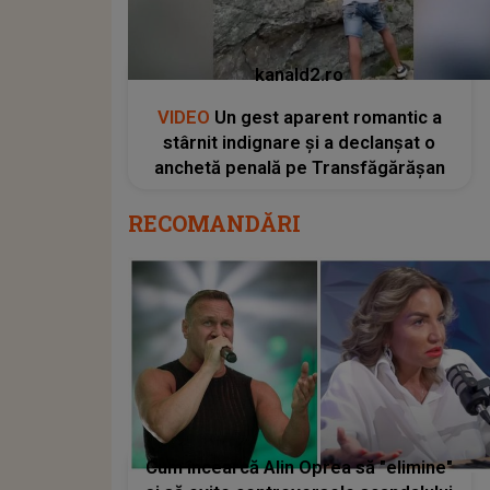
kanald2.ro
VIDEO
Un gest aparent romantic a
stârnit indignare și a declanșat o
anchetă penală pe Transfăgărășan
RECOMANDĂRI
Cum încearcă Alin Oprea să "elimine"