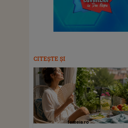
CITEȘTE ȘI
femeia.ro