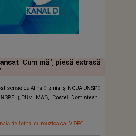
ansat "Cum mă", piesă extrasă
.
ost scrise de
Alina Eremia
și NOUA UNSPE
NSPE (,,CUM MĂ”), Costel Dominteanu
onală de fotbal cu muzica sa- VIDEO