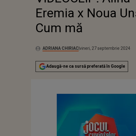
Eremia x Noua Un
Cum mă
Autor:
Publicat:
ADRIANA CHIRIAC
vineri, 27 septembrie 2024
Adaugă-ne ca sursă preferată în Google