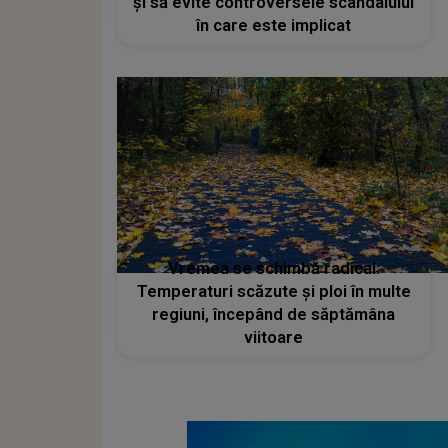
și să evite controversele scandalului
în care este implicat
Vremea se schimbă radical:
Temperaturi scăzute și ploi în multe
regiuni, începând de săptămâna
viitoare