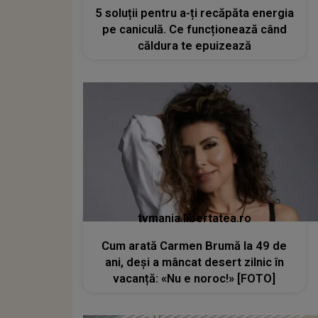
5 soluții pentru a-ți recăpăta energia
pe caniculă. Ce funcționează când
căldura te epuizează
tvmania.libertatea.ro
Cum arată Carmen Brumă la 49 de
ani, deși a mâncat desert zilnic în
vacanță: «Nu e noroc!» [FOTO]