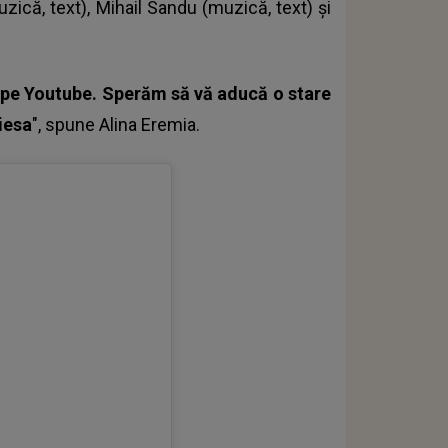
zică, text), Mihail Sandu (muzică, text) și
ți pe Youtube. Sperăm să vă aducă o stare
iesa
", spune
Alina Eremia
.