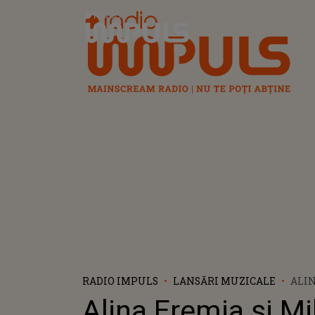
Radio Impuls
RADIO IMPULS
LANSĂRI MUZICALE
ALIN
MIHA
Alina Eremia și Mi
COL