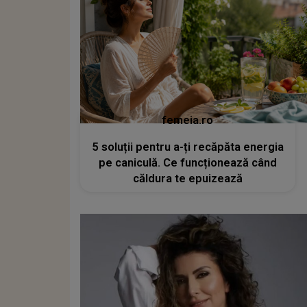
femeia.ro
5 soluții pentru a-ți recăpăta energia
pe caniculă. Ce funcționează când
căldura te epuizează