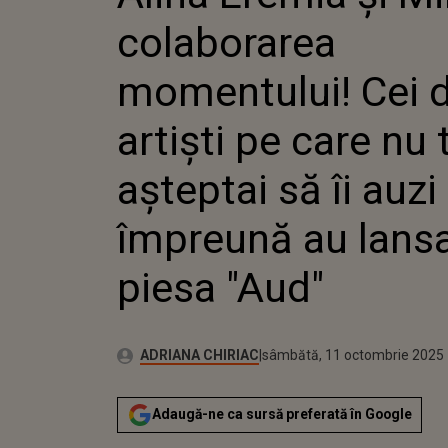
MOM
colaborarea
DOI 
CARE
AȘTE
momentului! Cei 
AUZ
AU L
artiști pe care nu 
"AUD
așteptai să îi auzi
împreună au lans
piesa "Aud"
Publicat:
Autor:
sâmbătă, 11 octombrie 2025
Actualizat:
ADRIANA CHIRIAC
sâmbătă, 11 octombrie 2025
Adaugă-ne ca sursă preferată în Google