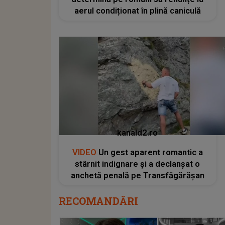
aerul condiționat în plină caniculă
kanald2.ro
VIDEO
Un gest aparent romantic a
stârnit indignare și a declanșat o
anchetă penală pe Transfăgărășan
RECOMANDĂRI