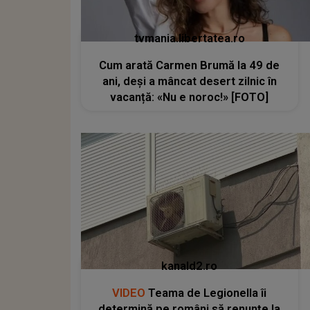
tvmania.libertatea.ro
Cum arată Carmen Brumă la 49 de
ani, deși a mâncat desert zilnic în
vacanță: «Nu e noroc!» [FOTO]
kanald2.ro
VIDEO
Teama de Legionella îi
determină pe români să renunțe la