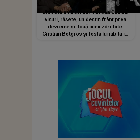
Ultimele amintiri cu Andreea Cuciuc:
visuri, râsete, un destin frânt prea
devreme și două inimi zdrobite.
Cristian Botgros și fosta lui iubită își
găsesc cu greu cuvintele. ȘOCUL și
DUREREA PIERDERII sunt încă vii:
"Am avut o conexiune aparte"