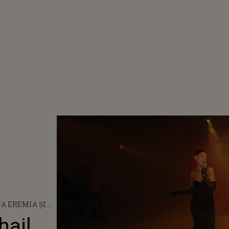
A EREMIA ȘI
IL,
hail,
ABORAREA