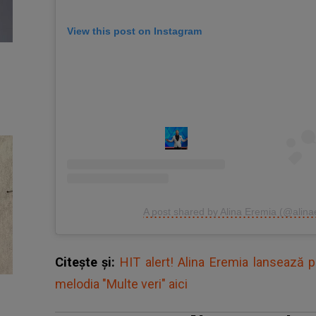
View this post on Instagram
A post shared by Alina Eremia (@alina
Citește și:
HIT alert! Alina Eremia lansează p
melodia "Multe veri" aici