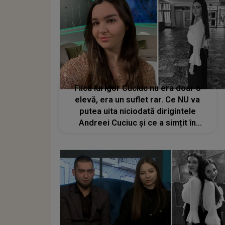
Fiica lui Igor Cuciuc nu era doar o
elevă, era un suflet rar. Ce NU va
putea uita niciodată dirigintele
Andreei Cuciuc și ce a simțit în
ultimele zile ale elevei sale: "Suntem
distruși și noi". MĂRTURISIREA pe
care părinții tinerei o aud pentru
prima dată