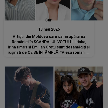
Stiri
18 mai 2026
Artiștii din Moldova care sar în apărarea
României în SCANDALUL VOTULUI: Irisha,
Irina rimes și Emilian Crețu sunt dezamăgiți și
rușinati de CE SE ÎNTÂMPLĂ: "Piesa românilor
a fost mult mai bună decât a lui Satoshi. Așa
de..."