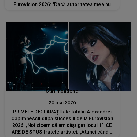
Eurovision 2026: "Dacă autoritatea mea nu
este suficientă pentru unii dintre voi, atunci
voi atașa special graficul de..."
Stiri mondene
20 mai 2026
PRIMELE DECLARAȚII ale tatălui Alexandrei
Căpitănescu după succesul de la Eurovision
2026: „Noi zicem că am câștigat locul 1”. CE
ARE DE SPUS fratele artistei: „Atunci când a