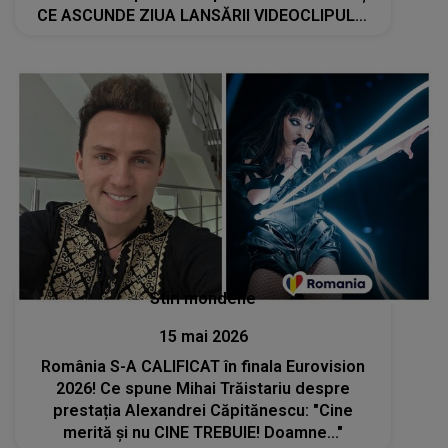
CE ASCUNDE ZIUA LANSĂRII VIDEOCLIPULUI
PIESEI Choke Me: "Ne poate arăta cum pe
ultima sută, poate lua..."
Stiri mondene
15 mai 2026
România S-A CALIFICAT în finala Eurovision
2026! Ce spune Mihai Trăistariu despre
prestația Alexandrei Căpitănescu: "Cine
merită și nu CINE TREBUIE! Doamne..."