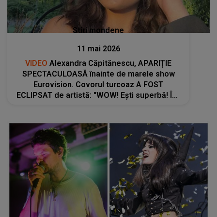
Stiri mondene
11 mai 2026
VIDEO
Alexandra Căpitănescu, APARIȚIE
SPECTACULOASĂ înainte de marele show
Eurovision. Covorul turcoaz A FOST
ECLIPSAT de artistă: "WOW! Ești superbă! Îmi
aduce aminte de..."