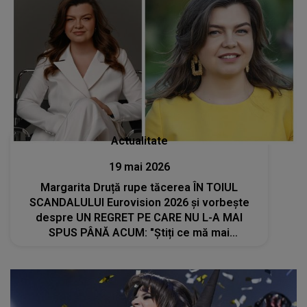
Actualitate
19 mai 2026
Margarita Druță rupe tăcerea ÎN TOIUL
SCANDALULUI Eurovision 2026 și vorbește
despre UN REGRET PE CARE NU L-A MAI
SPUS PÂNĂ ACUM: "Știți ce mă mai
deranjează în toată situația dată? Nu am..."