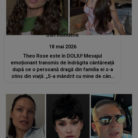
Stiri mondene
18 mai 2026
Theo Rose este în DOLIU! Mesajul
emoționant transmis de îndrăgita cântăreață
după ce o persoană dragă din familia ei s-a
stins din viață: „S-a mândrit cu mine de când
eram mică, de parcă aș fi fost a lui”