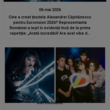
Stiri mondene
06 mai 2026
Cine a creat ținutele Alexandrei Căpitănescu
pentru Eurovision 2026? Reprezentanta
României a ieșit în evidență încă de la prima
repetiție: „Arată incredibil! Are acel vibe de
Lady Gaga combinat cu un strop de...”
Stiri mondene