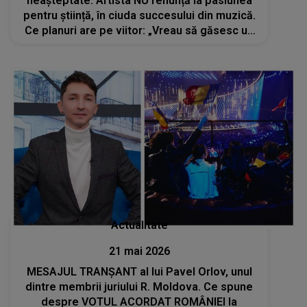
neașteptate. Artista NU renunță la pasiunea
pentru știință, în ciuda succesului din muzică.
Ce planuri are pe viitor: „Vreau să găsesc un
mod prin care să pot ajuta domeniul medical”
Actualitate
21 mai 2026
MESAJUL TRANȘANT al lui Pavel Orlov, unul
dintre membrii juriului R. Moldova. Ce spune
despre VOTUL ACORDAT ROMÂNIEI la