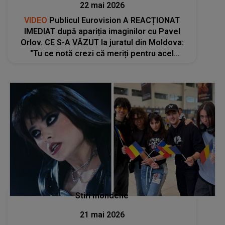
22 mai 2026
VIDEO
Publicul Eurovision A REACȚIONAT
IMEDIAT după apariția imaginilor cu Pavel
Orlov. CE S-A VĂZUT la juratul din Moldova:
"Tu ce notă crezi că meriți pentru acel
moment? S-a găsit tocmai cine să o jurizeze
pe Alexandra, care a fost..."
Stiri mondene
21 mai 2026