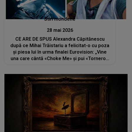
Stiri mondene
28 mai 2026
CE ARE DE SPUS Alexandra Căpitănescu
după ce Mihai Trăistariu a felicitat-o cu poza
și piesa lui în urma finalei Eurovision: „Vine
una care cântă «Choke Me» și pui «Tornero».
Nu mi se pare ok”