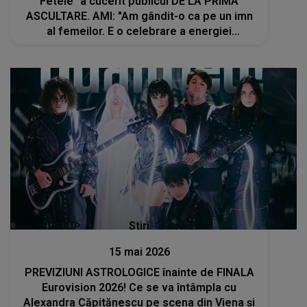
Fetele" a cucerit publicul DE LA PRIMA
ASCULTARE. AMI: "Am gândit-o ca pe un imn
al femeilor. E o celebrare a energiei
feminine, a libertății și a stării aceleia
frumoase care se naște atunci când..."
Stiri
15 mai 2026
PREVIZIUNI ASTROLOGICE înainte de FINALA
Eurovision 2026! Ce se va întâmpla cu
Alexandra Căpitănescu pe scena din Viena și