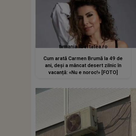
tvmania.libertatea.ro
Cum arată Carmen Brumă la 49 de
ani, deși a mâncat desert zilnic în
vacanță: «Nu e noroc!» [FOTO]