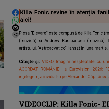
DISTRIBUIE ARTICOLUL
Killa Fonic revine în atenția fa
aici!
Piesa
"Elevare
" este compusă de Killa Fonic (m
(muzică) și Andrew Barabancea (muzică). 
artistului, "Astroacvatico", lansat în luna martie.
Citește și:
VIDEO Imagini neașteptate cu unu
ACORDAT ROMÂNIEI la Eurovision 2026: "D
înțelegem, a invidiat-o pe Alexandra Căpitănescu
VIDEOCLIP: Killa Fonic-
E