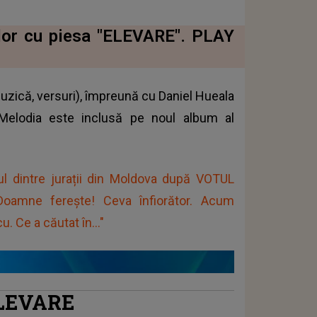
nilor cu piesa "ELEVARE". PLAY
uzică, versuri), împreună cu Daniel Hueala
Melodia este inclusă pe noul album al
l dintre jurații din Moldova după VOTUL
oamne ferește! Ceva înfiorător. Acum
. Ce a căutat în..."
LEVARE