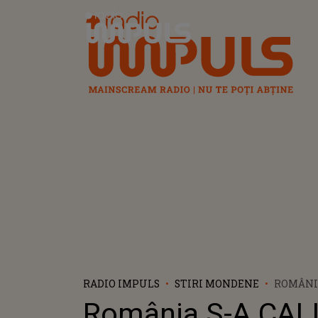
Radio Impuls
RADIO IMPULS
STIRI MONDENE
ROMÂNI
CALIFIC
România S-A CAL
EUROVIS