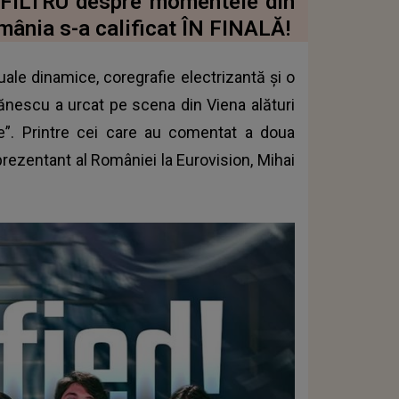
 FILTRU despre momentele din
mânia s-a calificat ÎN FINALĂ!
le dinamice, coregrafie electrizantă și o
tănescu a urcat pe scena din Viena alături
e”. Printre cei care au comentat a doua
prezentant al României la Eurovision, Mihai