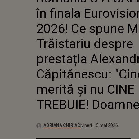
SPUNE 
în finala Eurovisio
TRĂISTA
PRESTA
ALEXAN
2026! Ce spune M
CĂPITĂN
MERITĂ 
Trăistariu despre
TREBUIE
prestația Alexand
Căpitănescu: "Cin
merită și nu CINE
TREBUIE! Doamne.
Autor:
Publicat:
ADRIANA CHIRIAC
vineri, 15 mai 2026