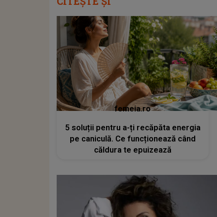
CITEȘTE ȘI
femeia.ro
5 soluții pentru a-ți recăpăta energia
pe caniculă. Ce funcționează când
căldura te epuizează