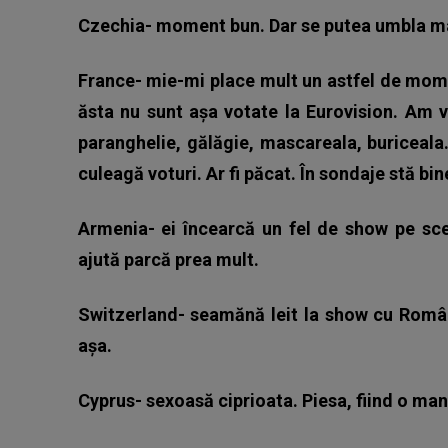
Czechia- moment bun. Dar se putea umbla ma
France- mie-mi place mult un astfel de momen
ăsta nu sunt așa votate la Eurovision. Am
paranghelie, gălăgie, mascareala, buriceala
culeagă voturi. Ar fi păcat. În sondaje stă bin
Armenia- ei încearcă un fel de show pe scen
ajută parcă prea mult.
Switzerland- seamănă leit la show cu Român
așa.
Cyprus- sexoasă ciprioata. Piesa, fiind o mane