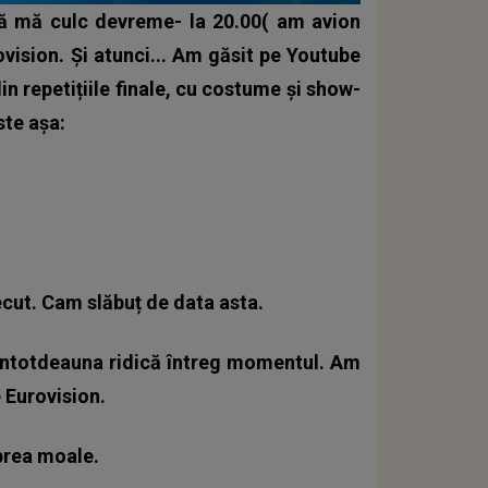
ă mă culc devreme- la 20.00( am avion
ovision. Și atunci... Am găsit pe Youtube
in repetițiile finale, cu costume și show-
ste așa:
cut. Cam slăbuț de data asta.
 întotdeauna ridică întreg momentul. Am
e Eurovision.
prea moale.