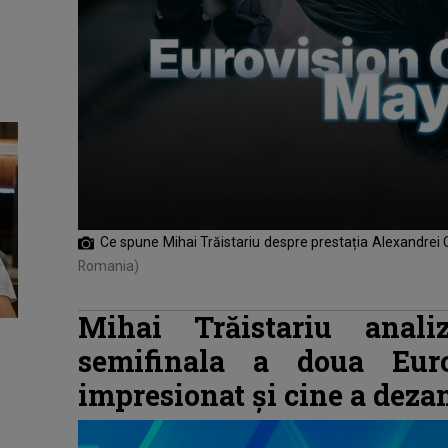
Ce spune Mihai Trăistariu despre prestația Alexandrei
Romania)
Mihai Trăistariu anal
semifinala a doua Eur
impresionat şi cine a deza