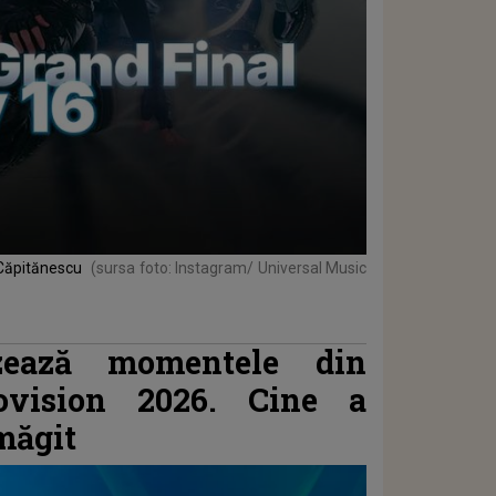
 Căpitănescu
(sursa foto: Instagram/ Universal Music
izează momentele din
ovision 2026. Cine a
măgit