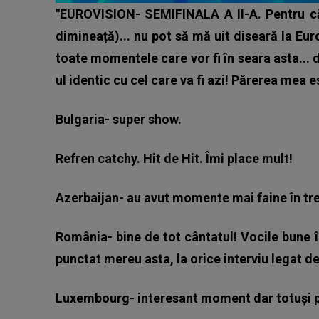
"EUROVISION- SEMIFINALA A II-A. Pentru c
dimineață)... nu pot să mă uit diseară la Eur
toate momentele care vor fi în seara asta... d
ul identic cu cel care va fi azi! Părerea mea e
Bulgaria- super show.
Refren catchy. Hit de Hit. Îmi place mult!
Azerbaijan- au avut momente mai faine în tre
România- bine de tot cântatul! Vocile bune
punctat mereu asta, la orice interviu legat d
Luxembourg- interesant moment dar totuși 