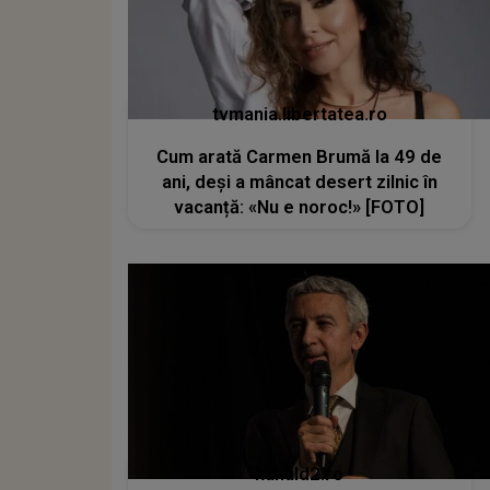
tvmania.libertatea.ro
Cum arată Carmen Brumă la 49 de
ani, deși a mâncat desert zilnic în
vacanță: «Nu e noroc!» [FOTO]
kanald2.ro