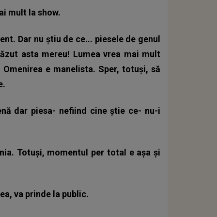
i mult la show.
t. Dar nu știu de ce... piesele de genul
 văzut asta mereu! Lumea vrea mai mult
. Omenirea e manelista. Sper, totuși, să
e.
ă dar piesa- nefiind cine știe ce- nu-i
ia. Totuși, momentul per total e așa și
a, va prinde la public.