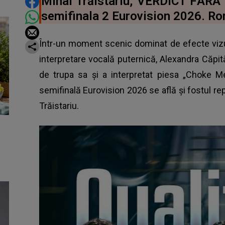
DISTRIBUIE ARTICOLUL
Mihai Trăistariu, VERDICT FĂRĂ
semifinala 2 Eurovision 2026. Ro
Într-un moment scenic dominat de efecte vizua
interpretare vocală puternică, Alexandra Căpi
de trupa sa şi a interpretat piesa „Choke M
semifinală Eurovision 2026 se află şi fostul re
Trăistariu.