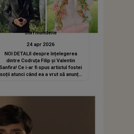
Stiri mondene
24 apr 2026
NOI DETALII despre înțelegerea
dintre Codruța Filip și Valentin
Sanfira! Ce i-ar fi spus artistul fostei
soții atunci când ea a vrut să anunțe
public divorțul: „Mie îmi convine să
se știe că sunt însurat încă un an de
zile”