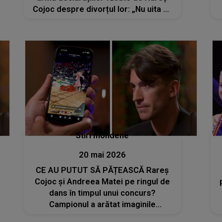
Cojoc despre divorțul lor: „Nu uita că
atunci când un om ajunge în vârf,
rareori ajunge singur”
Stiri mondene
20 mai 2026
CE AU PUTUT SĂ PĂȚEASCĂ Rareș
Cojoc și Andreea Matei pe ringul de
dans în timpul unui concurs?
Campionul a arătat imaginile
surprinzătoare: „Din fericire, ne-am