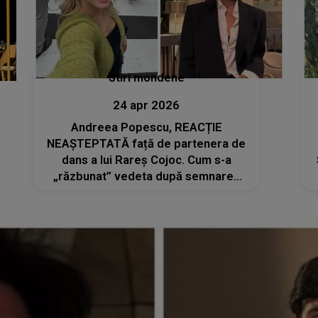
Stiri mondene
24 apr 2026
Andreea Popescu, REACȚIE
NEAȘTEPTATĂ față de partenera de
dans a lui Rareș Cojoc. Cum s-a
„răzbunat” vedeta după semnarea
actelor de divorț?