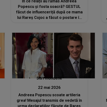
În ce relații au rămas Andreea
Popescu și fosta soacră? GESTUL
făcut de influenceriță după ce mama
lui Rareș Cojoc a făcut o postare în
care a menționat-o
Stiri mondene
22 mai 2026
Andreea Popescu scoate artileria
grea! Mesajul transmis de vedetă în
urma declarațiilor făcute de Rareș