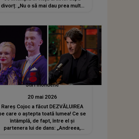
divorț: „Nu o să mai dau prea multe
explicații pe subiectul acesta pentru
că...”
Stiri mondene
20 mai 2026
Rareș Cojoc a făcut DEZVĂLUIREA
pe care o aștepta toată lumea! Ce se
întâmplă, de fapt, între el și
partenera lui de dans: „Andreea,
fosta mea soție, știe foarte bine