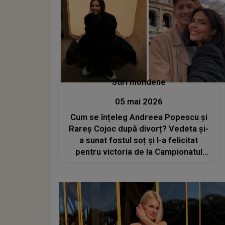
Stiri mondene
05 mai 2026
Cum se înțeleg Andreea Popescu și
Rareș Cojoc după divorț? Vedeta și-
a sunat fostul soț și l-a felicitat
pentru victoria de la Campionatul
European: „Noi vorbim aproape
zilnic”