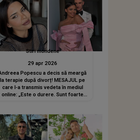
Stiri mondene
29 apr 2026
Andreea Popescu a decis să meargă
la terapie după divorț! MESAJUL pe
care l-a transmis vedeta în mediul
online: „Este o durere. Sunt foarte
mulți ani la mijloc, sunt copii...”