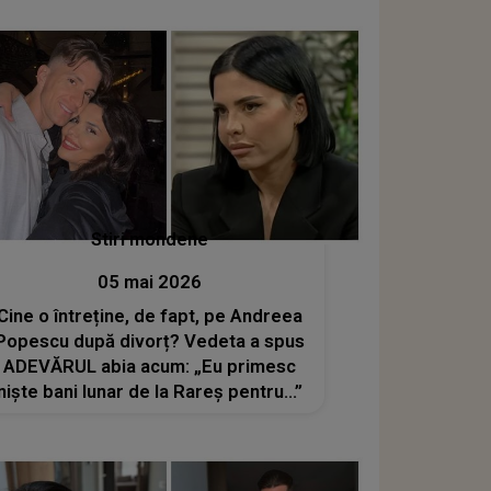
aceste lucruri”
Stiri mondene
05 mai 2026
Cine o întreține, de fapt, pe Andreea
Popescu după divorț? Vedeta a spus
ADEVĂRUL abia acum: „Eu primesc
niște bani lunar de la Rareș pentru...”