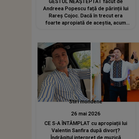
GESTUL NEAȘTEPTAT făcut de
Andreea Popescu față de părinții lui
Rareș Cojoc. Dacă în trecut era
foarte apropiată de aceștia, acum
influencerița pare să fi rupt orice
legătura cu foștii socri
Stiri mondene
26 mai 2026
CE S-A ÎNTÂMPLAT cu apropiații lui
Valentin Sanfira după divorț?
Îndrăgitul interpret de muzică