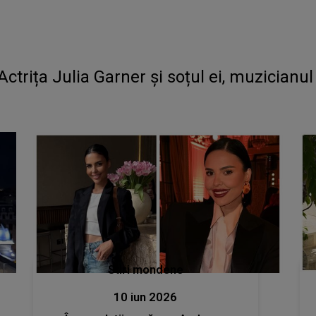
rița Julia Garner și soțul ei, muzicianul
Stiri mondene
10 iun 2026