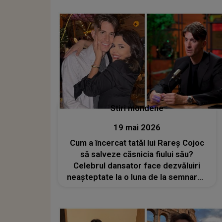
interesant să fii cu mine sau să ieși
cu mine, nu cred că...”
Stiri mondene
19 mai 2026
Cum a încercat tatăl lui Rareș Cojoc
să salveze căsnicia fiului său?
Celebrul dansator face dezvăluiri
neașteptate la o luna de la semnarea
actelor de divorț: „O iubește foarte
mult chiar și acum”