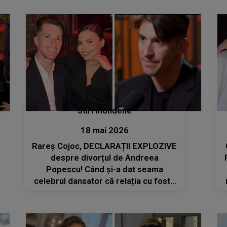
ridicat și am continuat”
Stiri mondene
18 mai 2026
Rareș Cojoc, DECLARAȚII EXPLOZIVE
despre divorțul de Andreea
Popescu! Când și-a dat seama
celebrul dansator că relația cu fosta
soție nu mai poate fi salvată: „Nu sunt
de vină. Trădat...pentru că ceea ce
am oferit nu...”