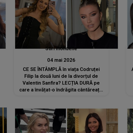
Stiri mondene
04 mai 2026
CE SE ÎNTÂMPLĂ în viața Codruței
Filip la două luni de la divorțul de
Valentin Sanfira? LECȚIA DURĂ pe
care a învățat-o îndrăgita cântăreață:
„După ani în care am investit trăiri,
sentimente, emoții, mă străduiesc
să...”