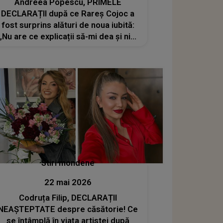
Andreea Popescu, PRIMELE
DECLARAȚII după ce Rareș Cojoc a
fost surprins alături de noua iubită:
„Nu are ce explicații să-mi dea și nici
eu lui”
Stiri mondene
22 mai 2026
Codruța Filip, DECLARAȚII
NEAȘTEPTATE despre căsătorie! Ce
se întâmplă în viața artistei după