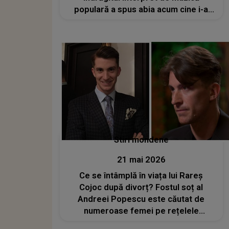
populară a spus abia acum cine i-a
fost alături în momentele grele:
„Prietenii care sunt și au rămas lângă
mine...”
Stiri mondene
21 mai 2026
Ce se întâmplă în viața lui Rareș
Cojoc după divorț? Fostul soț al
Andreei Popescu este căutat de
numeroase femei pe rețelele
sociale: „Chiar dacă poate e