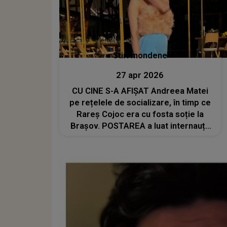
Stiri mondene
27 apr 2026
CU CINE S-A AFIȘAT Andreea Matei
pe rețelele de socializare, în timp ce
Rareș Cojoc era cu fosta soție la
Brașov. POSTAREA a luat internauții
prin surprindere