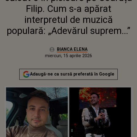
POPULARĂ: „ADEVĂRUL
Filip. Cum s-a apărat
SUPREM...”
interpretul de muzică
populară: „Adevărul suprem...”
Autor:
BIANCA ELENA
Publicat:
miercuri, 15 aprilie 2026
Actualizat:
miercuri, 15 aprilie 2026
Adaugă-ne ca sursă preferată în Google