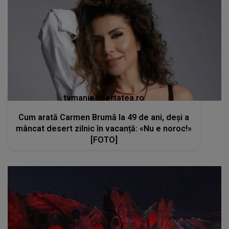
tvmania.libertatea.ro
Cum arată Carmen Brumă la 49 de ani, deși a
mâncat desert zilnic în vacanță: «Nu e noroc!»
[FOTO]