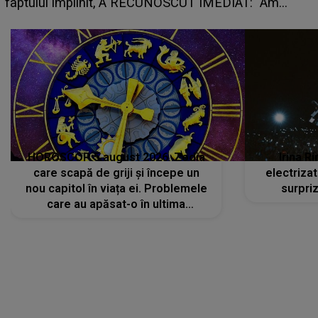
peste cap
HOROSCOP 5 august 2026. Zodia
Irina R
care scapă de griji și începe un
electriza
nou capitol în viața ei. Problemele
surpri
care au apăsat-o în ultima
perioadă își găsesc, în sfârșit,
rezolvarea