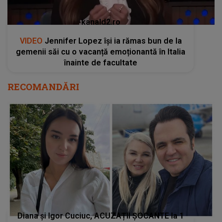
kanald2.ro
VIDEO
Jennifer Lopez își ia rămas bun de la
gemenii săi cu o vacanță emoționantă în Italia
înainte de facultate
RECOMANDĂRI
Diana și Igor Cuciuc, ACUZAȚII ȘOCANTE la 1