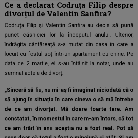
Ce a declarat Codruța Filip despre
divorțul de Valentin Sanfira?
Codruța Filip
și Valentin Sanfira au decis să pună
punct căsniciei lor la începutul anului. Ulterior,
îndrăgita cântăreață s-a mutat din casa în care a
locuit cu fostul soț într-un apartament cu chirie. Pe
data de 2 martie, ei s-au întâlnit la notar, unde au
semnat actele de divorț.
„Sinceră să fiu, nu mi-aș fi imaginat niciodată că o
să ajung în situația în care cineva o să mă întrebe
de ce am divorțat. Mă doare foarte tare. Am
constatat, în momentul în care m-am întors, că tot
ce am trăit în anii aceștia nu a fost real. Pot să
spun doar că totul a fost o minciună și atât. Și am