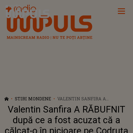
Radio Impuls
STIRI MONDENE
VALENTIN SANFIRA A
RĂBUFNIT DUPĂ CE A FOST
Valentin Sanfira A RĂBUFNIT
ACUZAT CĂ A CĂLCAT-O ÎN
PICIOARE PE CODRUȚA FILIP.
după ce a fost acuzat că a
CUM S-A APĂRAT
călcat-o în picioare pe Codruța
INTERPRETUL DE MUZICĂ