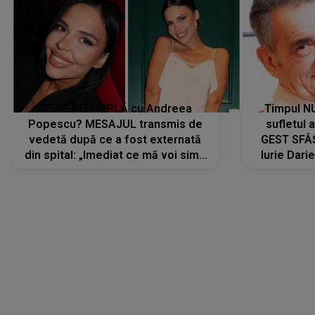
CE SE ÎNTÂMPLĂ cu Andreea
Timpul N
Popescu? MESAJUL transmis de
sufletul 
vedetă după ce a fost externată
GEST SFÂȘ
din spital: „Imediat ce mă voi simți
Iurie Dari
mai bine...”
măsură ce