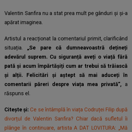
Valentin Sanfira nu a stat prea mult pe gânduri și și-a
apărat imaginea.
Artistul a reacționat la comentariul primit, clarificând
situația.
„Se pare că dumneavoastră dețineți
adevărul suprem. Cu siguranță aveți o viață fără
pată și acum împărtășiți cum ar trebui să trăiască
și alții. Felicitări și aștept să mai aduceți în
comentarii păreri despre viața mea privată”,
a
răspuns el.
Citește și:
Ce se întâmplă în viața Codruței Filip după
divorțul de Valentin Sanfira? Chiar dacă sufletul îi
plânge în continuare, artista A DAT LOVITURA: „Mă