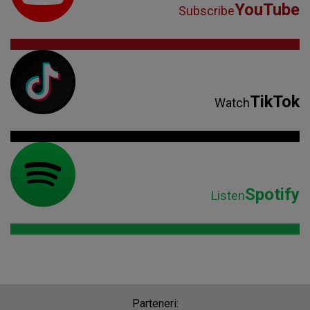
YouTube
Subscribe
TikTok
Watch
Spotify
Listen
Parteneri: