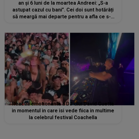
an și 6 luni de la moartea Andreei: „S-a
astupat cazul cu bani”. Cei doi sunt hotărâți
să meargă mai departe pentru a afla ce s-a
întâmplat cu fiica lor
Reactia emotionanta a DJ-ului David Guetta
in momentul in care isi vede fiica in multime
la celebrul festival Coachella