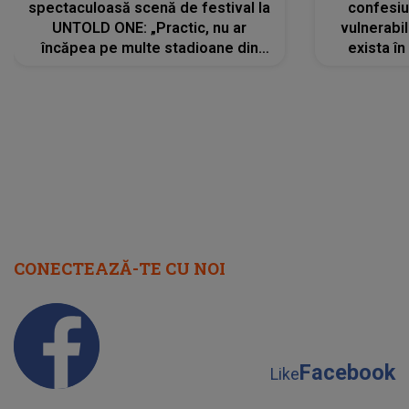
spectaculoasă scenă de festival la
confesiu
UNTOLD ONE: „Practic, nu ar
vulnerabil
încăpea pe multe stadioane din
exista în
lume”. Evenimentul începe joi, 6
august 2026
CONECTEAZĂ-TE CU NOI
Facebook
Like