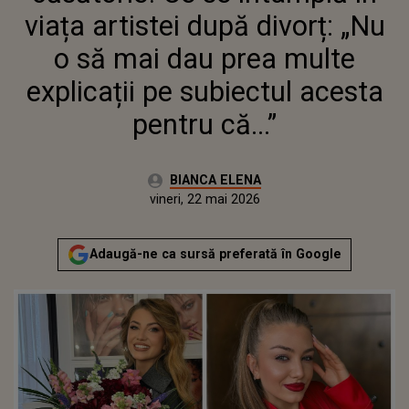
SUBIECTUL ACESTA PENTRU
viața artistei după divorț: „Nu
CĂ...”
o să mai dau prea multe
explicații pe subiectul acesta
pentru că...”
Autor:
BIANCA ELENA
Publicat:
vineri, 22 mai 2026
Adaugă-ne ca sursă preferată în Google