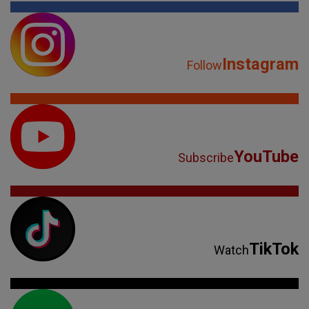
Instagram
Follow
YouTube
Subscribe
TikTok
Watch