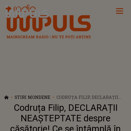
Radio Impuls
STIRI MONDENE
CODRUȚA FILIP, DECLARAȚII
NEAȘTEPTATE DESPRE
Codruța Filip, DECLARAȚII
CĂSĂTORIE! CE SE ÎNTÂMPLĂ ÎN
VIAȚA ARTISTEI DUPĂ DIVORȚ:
NEAȘTEPTATE despre
„NU O SĂ MAI DAU PREA
căsătorie! Ce se întâmplă în
MULTE EXPLICAȚII PE