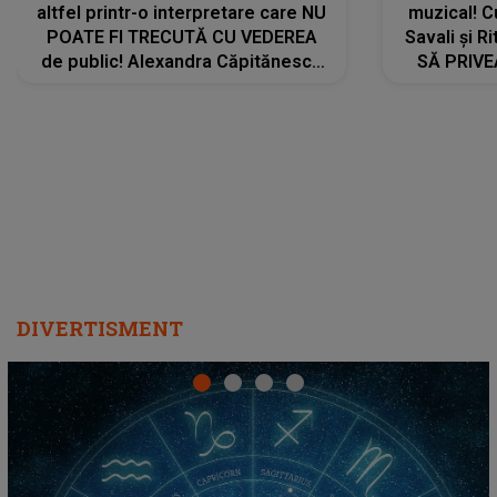
altfel printr-o interpretare care NU
muzical! C
POATE FI TRECUTĂ CU VEDEREA
Savali și Ri
de public! Alexandra Căpitănescu
SĂ PRIV
a lansat VERSIUNEA LIVE a piesei
DIVERTISMENT