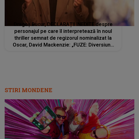
Dragoș Bucur, DECLARAȚII INEDITE despre
personajul pe care îl interpretează în noul
thriller semnat de regizorul nominalizat la
Oscar, David Mackenzie: „FUZE: Diversiune
explozivă”: "După câteva discutii în care i-am
povestit regizorului despre..."
STIRI MONDENE