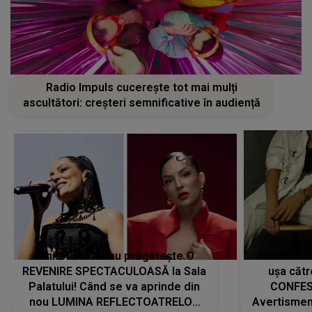
Radio Impuls cucerește tot mai mulți
ascultători: creșteri semnificative în audiență
Tania Turtureanu pregătește O
Alexandra
REVENIRE SPECTACULOASĂ la Sala
ușa cătr
Palatului! Când se va aprinde din
CONFES
nou LUMINA REFLECTOATRELOR
Avertismentu