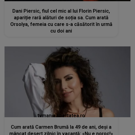
Dani Piersic, fiul cel mic al lui Florin Piersic,
apariție rară alături de soția sa. Cum arată
Orsolya, femeia cu care s-a căsătorit în urmă
cu doi ani
tvmania.libertatea.ro
Cum arată Carmen Brumă la 49 de ani, deși a
mâncat desert zilnic în vacanță: «Nu e noroc!»