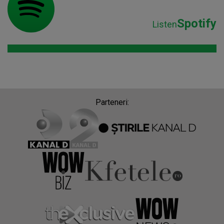
Spotify
Listen
Parteneri: