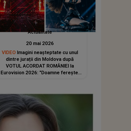
Actualitate
20 mai 2026
VIDEO
Imagini neașteptate cu unul
dintre jurații din Moldova după
VOTUL ACORDAT ROMÂNIEI la
Eurovision 2026: "Doamne ferește!
Ceva înfiorător. Acum înțelegem, a
invidiat-o pe Alexandra Căpitănescu.
Ce a căutat în..."