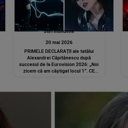
Stiri mondene
20 mai 2026
PRIMELE DECLARAȚII ale tatălui
Alexandrei Căpitănescu după
succesul de la Eurovision 2026: „Noi
zicem că am câștigat locul 1”. CE
ARE DE SPUS fratele artistei: „Atunci
când a cântat...”