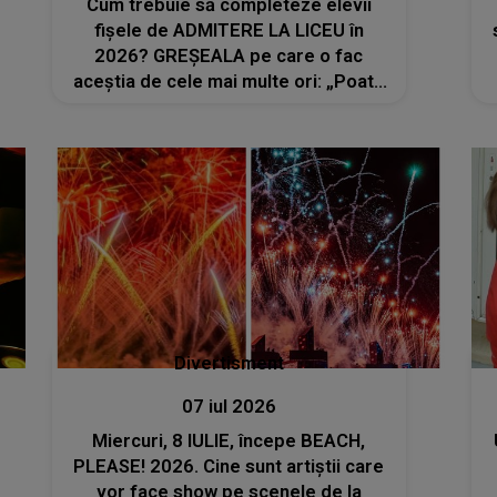
Cum trebuie să completeze elevii
fișele de ADMITERE LA LICEU în
2026? GREȘEALA pe care o fac
aceștia de cele mai multe ori: „Poate
duce la o redistribuire pe locuri
nedorite”
Divertisment
07 iul 2026
Miercuri, 8 IULIE, începe BEACH,
PLEASE! 2026. Cine sunt artiștii care
vor face show pe scenele de la