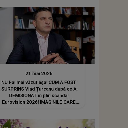
Actualitate
21 mai 2026
NU l-ai mai văzut așa! CUM A FOST
SURPRINS Vlad Țurcanu după ce A
DEMISIONAT în plin scandal
Eurovision 2026! IMAGINILE CARE
SPUN TOTUL: "Omul plânge! "E
prea..."