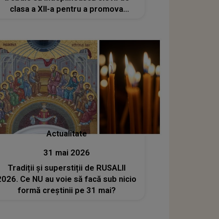
clasa a XII-a pentru a promova
examenul?
Actualitate
31 mai 2026
Tradiții și superstiții de RUSALII
2026. Ce NU au voie să facă sub nicio
formă creștinii pe 31 mai?