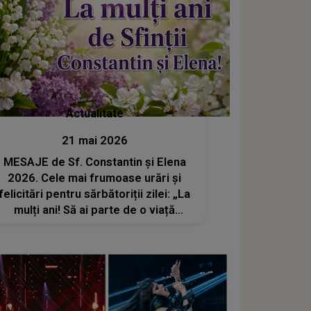
Actualitate
21 mai 2026
MESAJE de Sf. Constantin și Elena
2026. Cele mai frumoase urări și
felicitări pentru sărbătoriții zilei: „La
mulți ani! Să ai parte de o viață
frumoasă, cu multe motive de
recunoștință, iar iubirea și pacea să
nu lipsească niciodată din sufletul
tău”