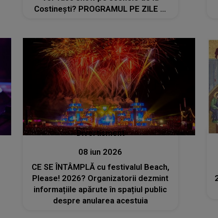
Costinești? PROGRAMUL PE ZILE ȘI
ORE
Divertisment
08 iun 2026
CE SE ÎNTÂMPLĂ cu festivalul Beach,
Please! 2026? Organizatorii dezmint
informațiile apărute în spațiul public
despre anularea acestuia