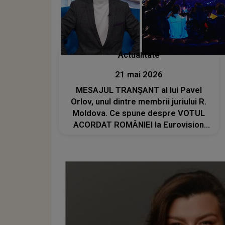
Actualitate
21 mai 2026
MESAJUL TRANȘANT al lui Pavel
Orlov, unul dintre membrii juriului R.
Moldova. Ce spune despre VOTUL
ACORDAT ROMÂNIEI la Eurovision
2026: "Dacă autoritatea mea nu este
suficientă pentru unii dintre voi,
atunci voi atașa special graficul de..."