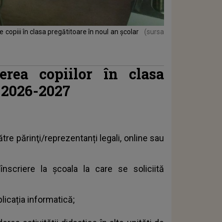
e copiii în clasa pregătitoare în noul an școlar
(sursa
erea copiilor în clasa
r 2026-2027
tre părinţi/reprezentanți legali, online sau
înscriere la școala la care se soliciită
plicația informatică;