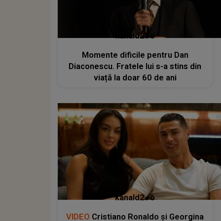
kanald2.ro
Momente dificile pentru Dan
Diaconescu. Fratele lui s-a stins din
viață la doar 60 de ani
kanald2.ro
VIDEO
Cristiano Ronaldo și Georgina