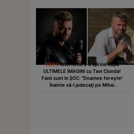
VIDEO
Internetul s-a aprins după
ULTIMELE IMAGINI cu Tavi Clonda!
Fanii sunt în ȘOC: "Doamne fereşte!
Înainte să-l judecaţi pe Mihai
Trăistariu, ascultaţi aici şi..."