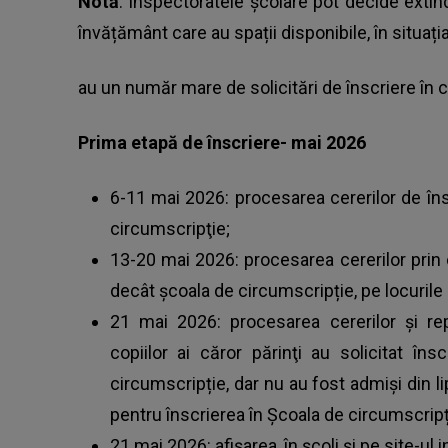
Notă
: Inspectoratele şcolare pot decide extinde
învățământ care au spații disponibile, în situați
au un număr mare de solicitări de înscriere în c
Prima etapă de înscriere- mai 2026
6-11 mai 2026: procesarea cererilor de însc
circumscripţie;
13-20 mai 2026: procesarea cererilor prin c
decât școala de circumscripție, pe locurile
21 mai 2026: procesarea cererilor şi re
copiilor ai căror părinţi au solicitat în
circumscripție, dar nu au fost admişi din l
pentru înscrierea în Şcoala de circumscripț
21 mai 2026: afişarea, în şcoli şi pe site-ul i