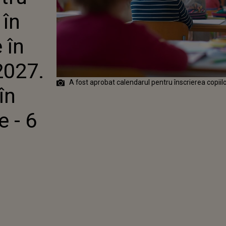
LE SE DEPUN ÎN
 în
E - 6 MAI
 în
2027.
A fost aprobat calendarul pentru înscrierea copiil
în
 - 6