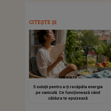
CITEȘTE ȘI
femeia.ro
5 soluții pentru a-ți recăpăta energia
pe caniculă. Ce funcționează când
căldura te epuizează