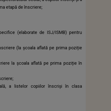
ma etapă de înscriere;
ecifice (elaborate de ISJ/ISMB) pentru
scriere (la şcoala aflată pe prima poziție
criere la școala aflată pe prima poziție în
criere;
lă, a listelor copiilor înscrişi în clasa