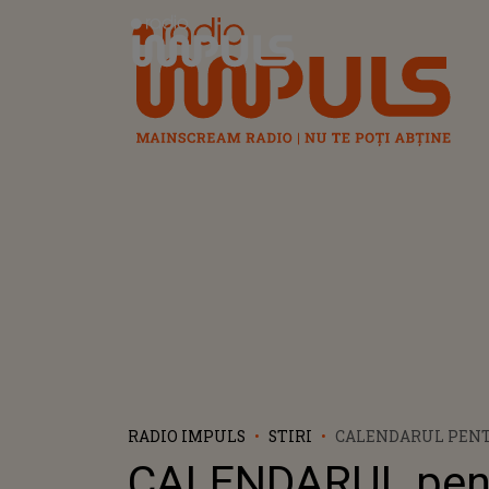
Radio Impuls
RADIO IMPULS
STIRI
CALENDARUL PEN
ÎNSCRIEREA COPIIL
CALENDARUL pen
PREGĂTITOARE ÎN