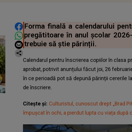
DISTRIBUIE ARTICOLUL
Forma finală a calendarului pentr
pregătitoare în anul școlar 2026
trebuie să știe părinții.
Calendarul pentru înscrierea copiilor în clasa p
aprobat, potrivit anunțului făcut joi, 26 februari
în ce perioadă pot să depună părinții cererile l
de înscriere.
Citește și:
Culturistul, cunoscut drept „Brad Pitt
împușcat în ochi, a pierdut lupta cu viața după