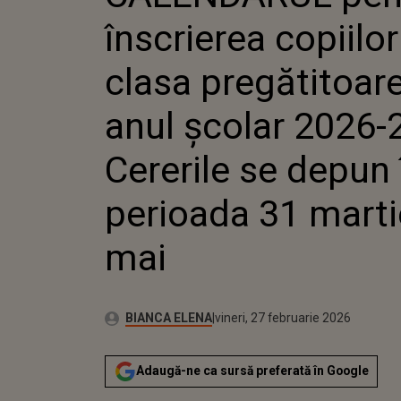
2026-2027. CERERI
înscrierea copiilor
PERIOADA 31 MARTI
clasa pregătitoare
anul școlar 2026-
Cererile se depun 
perioada 31 martie
mai
Publicat:
Autor:
vineri, 27 februarie 2026
Actualizat:
BIANCA ELENA
vineri, 27 februarie 2026
Adaugă-ne ca sursă preferată în Google