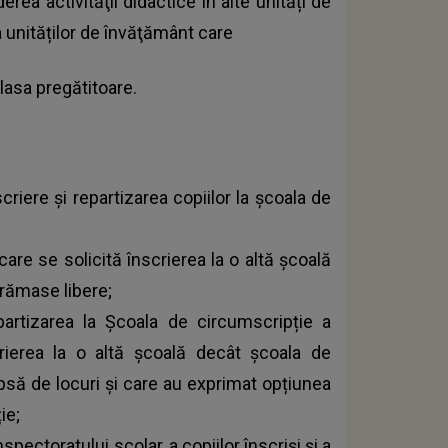
rea activităţii didactice în alte unități de
a unităților de învăţământ care
lasa pregătitoare.
riere şi repartizarea copiilor la școala de
are se solicită înscrierea la o altă şcoală
 rămase libere;
partizarea la Şcoala de circumscripție a
scrierea la o altă şcoală decât școala de
ipsă de locuri şi care au exprimat opțiunea
ie;
nspectoratului scolar, a copiilor înscriși și a