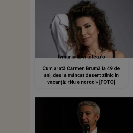
tvmania.libertatea.ro
Cum arată Carmen Brumă la 49 de
ani, deși a mâncat desert zilnic în
vacanță: «Nu e noroc!» [FOTO]