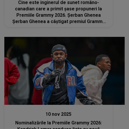
Cine este inginerul de sunet româno-
canadian care a primit şase propuneri la
Premiile Grammy 2026. Şerban Ghenea
Şerban Ghenea a câştigat premiul Grammy
anul trecut în calitate de inginer de sunet la
albumul "Midnights" al lui Taylor Swift
Divertisment
10 nov 2025
Nominalizările la Premiile Grammy 2026: