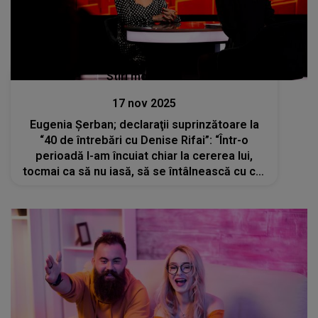
Stiri mondene
17 nov 2025
Eugenia Șerban; declaraţii suprinzătoare la
“40 de întrebări cu Denise Rifai”: “Într-o
perioadă l-am încuiat chiar la cererea lui,
tocmai ca să nu iasă, să se întâlnească cu cei
care puteau să-l influențeze”