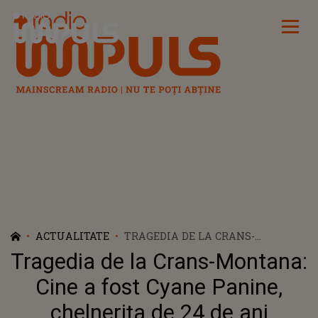
Radio Impuls
ACTUALITATE
TRAGEDIA DE LA CRANS-
MONTANA: CINE A FOST CYANE
Tragedia de la Crans-Montana:
PANINE, CHELNERIȚA DE 24 DE
ANI SUPRANUMITA SI "INGERUL
Cine a fost Cyane Panine,
CU CASCA". 3 ZILE LE-A LUAT
chelnerița de 24 de ani
AUTORITATILOR SA II IDENTIFICE