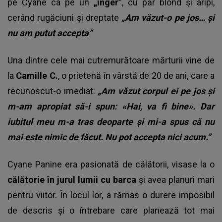
pe Cyane ca pe un
„înger”
, cu păr blond și aripi,
cerând rugăciuni și dreptate
„Am văzut-o pe jos… și
nu am putut accepta”
Una dintre cele mai cutremurătoare mărturii vine de
la
Camille C.
, o prietenă în vârstă de 20 de ani, care a
recunoscut-o imediat:
„Am văzut corpul ei pe jos și
m-am apropiat să-i spun: «Hai, va fi bine». Dar
iubitul meu m-a tras deoparte și mi-a spus că nu
mai este nimic de făcut. Nu pot accepta nici acum.”
Cyane Panine era pasionată de călătorii, visase la o
călătorie în jurul lumii cu barca
și avea planuri mari
pentru viitor. În locul lor, a rămas o durere imposibil
de descris și o întrebare care planează tot mai