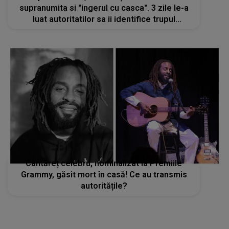
supranumita si "ingerul cu casca". 3 zile le-a
luat autoritatilor sa ii identifice trupul
carbonizat
Cântăreț celebru, nominalizat la Premiile
Grammy, găsit mort în casă! Ce au transmis
autoritățile?