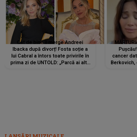
Cât de bine îi merge Andreei
MĂRTURIA
Ibacka după divorț! Fosta soție a
Pușcău!
lui Cabral a întors toate privirile în
cancer dato
prima zi de UNTOLD: „Parcă ai altă
Berkovich, 
strălucire, emani putere,
accident ru
încredere, siguranță...”
Dacă nu 
LANSĂRI MUZICALE