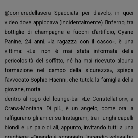
@corrieredellasera
Spacciata per diavolo, in quei
video dove appiccava (incidentalmente) l’inferno, tra
bottiglie di champagne e fuochi d’artificio, Cyane
Panine, 24 anni, «la ragazza con il casco», è una
vittima: «Lei non è mai stata informata della
pericolosità del soffitto, né ha mai ricevuto alcuna
formazione nel campo della sicurezza», spiega
l’avvocato Sophie Haenni, che tutela la famiglia della
giovane, morta
dentro al rogo del lounge-bar «Le Constellation», a
Crans-Montana. Di più, è un angelo, come ora la
raffigurano gli amici su Instagram, tra i lunghi capelli
biondi e un paio di ali, appunto, invitando tutti a una
preghiera: «Quando è scoppiato l’incendio voleva far