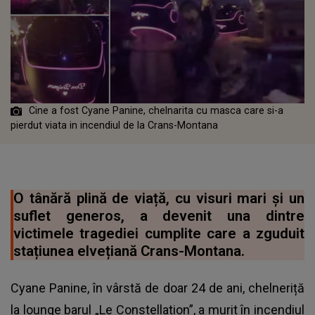
Cine a fost Cyane Panine, chelnarita cu masca care si-a
pierdut viata in incendiul de la Crans-Montana
O tânără plină de viață, cu visuri mari și un
suflet generos, a devenit una dintre
victimele tragediei cumplite care a zguduit
stațiunea elvețiană Crans-Montana.
Cyane Panine, în vârstă de doar 24 de ani, chelneriță
la lounge barul „Le Constellation”, a murit în incendiul