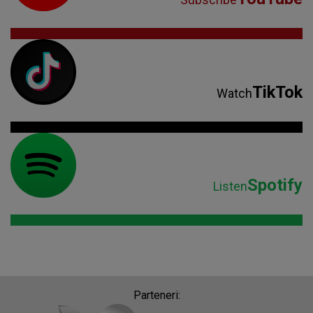
TikTok
Watch
Spotify
Listen
Parteneri: