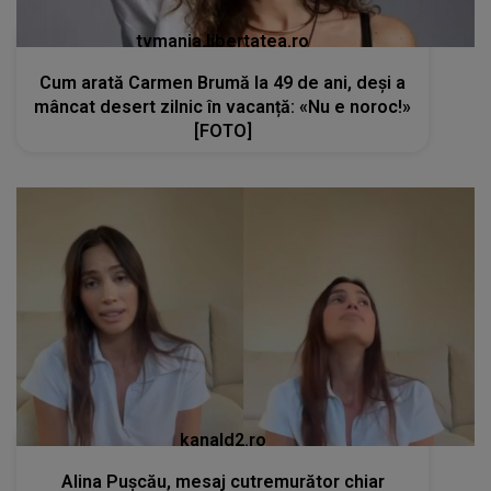
tvmania.libertatea.ro
Cum arată Carmen Brumă la 49 de ani, deși a
mâncat desert zilnic în vacanță: «Nu e noroc!»
[FOTO]
kanald2.ro
Alina Pușcău, mesaj cutremurător chiar