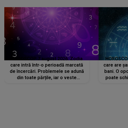
că..."
HOROSCOP 7 august 2026. Zodia
HOROSCOP 
care intră într-o perioadă marcată
care are șa
de încercări. Problemele se adună
bani. O opo
din toate părțile, iar o veste
poate schi
neașteptată îi dă planurile peste
la
cap