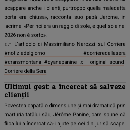
scappare anche i clienti, purtroppo quella maledetta
porta era chiusa», racconta suo papà Jerome, in
lacrime. «Per noi era un raggio di sole, e quel sole nel
2026 non è sorto».
👉 L'articolo di Massimiliano Nerozzi sul Corriere
#notiziedelgiorno
#corrieredellasera
#cransmontana
#cyanepanine
♬ original sound
Corriere della Sera
Ultimul gest: a încercat să salveze
clienții
Povestea capătă o dimensiune și mai dramatică prin
mărturia tatălui său, Jérôme Panine, care spune că
fiica lui a încercat să-i ajute pe cei din jur să scape: