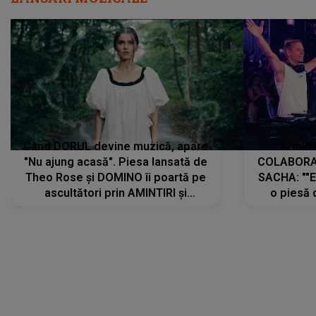
Când DORUL devine muzică, apare
Armin 
"Nu ajung acasă". Piesa lansată de
COLABORAR
Theo Rose și DOMINO îi poartă pe
SACHA: ""E
ascultători prin AMINTIRI și
o piesă 
REGĂSIRI, iar drumul emoțiilor
imediat pre
trece prin sufletul publicului:
cu mine șt
"Pentru toți cei care au plecat
păstrăm do
departe ca să le fie mai bine"