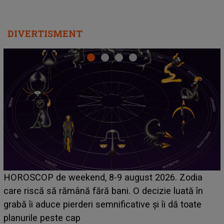
DIVERTISMENT
Emanuel a ținut ACEST DETALIU ASCUNS până
acum! În fața Alexandrei, concurentul din Casa Iubirii
face o MĂRTURISIRE NEAȘTEPTATĂ despre mama
sa: "I-am spus și ei în față, eu nu te iubesc pentru