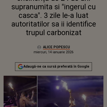
TRUPUL CARBONIZAT
supranumita si "ingerul cu
casca". 3 zile le-a luat
autoritatilor sa ii identifice
trupul carbonizat
Autor:
ALICE POPESCU
Publicat:
miercuri, 14 ianuarie 2026
Actualizat:
miercuri, 14 ianuarie 2026
Adaugă-ne ca sursă preferată în Google