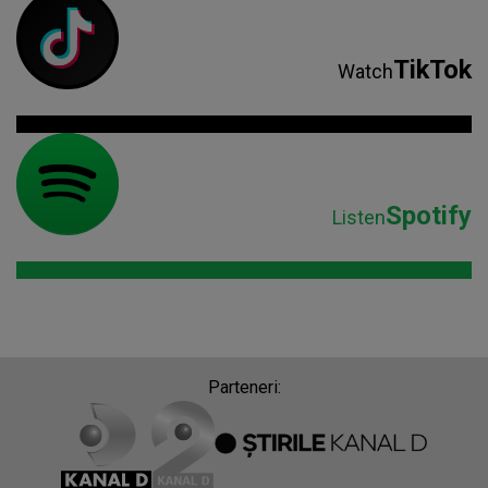
TikTok
Watch
Spotify
Listen
Parteneri: