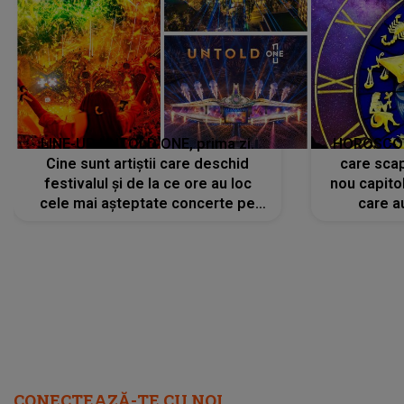
LINE-UP UNTOLD ONE, prima zi.
HOROSCOP 
Cine sunt artiștii care deschid
care scap
festivalul și de la ce ore au loc
nou capitol
cele mai așteptate concerte pe
care a
scena principală?
perioadă 
CONECTEAZĂ-TE CU NOI