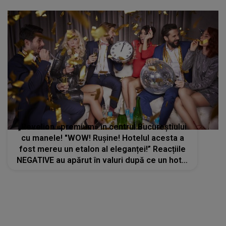
„Revelion «premium» în centrul Bucureștiului
cu manele! "WOW! Rușine! Hotelul acesta a
fost mereu un etalon al eleganței!” Reacțiile
NEGATIVE au apărut în valuri după ce un hotel
celebru din Capitală și-a anunțat oferta de
Revelion