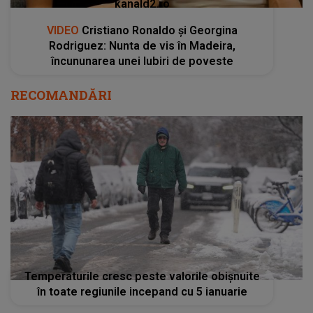
kanald2.ro
VIDEO
Cristiano Ronaldo și Georgina
Rodriguez: Nunta de vis în Madeira,
încununarea unei Iubiri de poveste
RECOMANDĂRI
Temperaturile cresc peste valorile obișnuite
în toate regiunile incepand cu 5 ianuarie