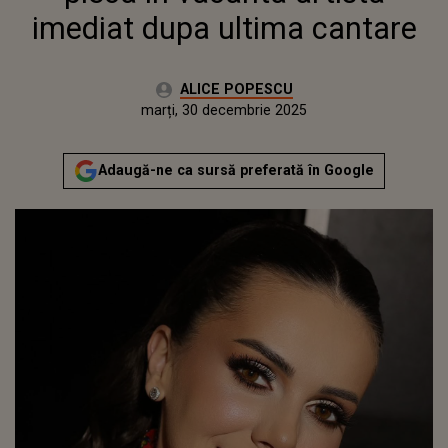
imediat dupa ultima cantare
Autor:
ALICE POPESCU
Publicat:
marți, 30 decembrie 2025
Actualizat:
marți, 30 decembrie 2025
Adaugă-ne ca sursă preferată în Google