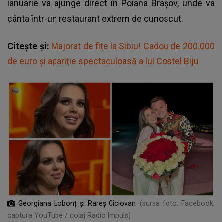
ianuarie va ajunge direct în Poiana Brașov, unde va
cânta într-un restaurant extrem de cunoscut.
Citește și:
Majorat de fițe la Sibiu! Cadou de 200.000
de euro și apariție spectaculoasă a lui Costel Biju
Georgiana Lobonț și Rareș Ciciovan
(sursa foto: Facebook,
captura YouTube / colaj Radio Impuls)