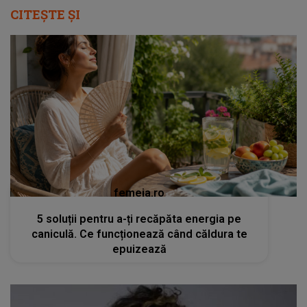
CITEȘTE ȘI
femeia.ro
5 soluții pentru a-ți recăpăta energia pe
caniculă. Ce funcționează când căldura te
epuizează