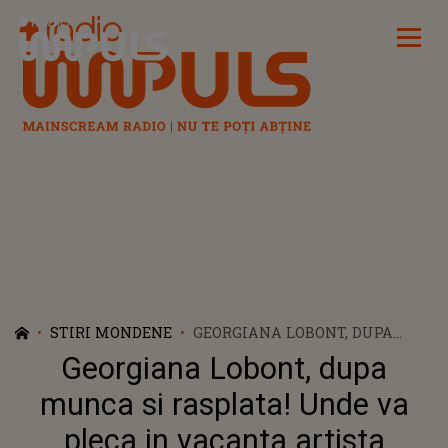
Radio Impuls
STIRI MONDENE
GEORGIANA LOBONT, DUPA
MUNCA SI RASPLATA! UNDE VA
Georgiana Lobont, dupa
PLECA IN VACANTA ARTISTA
IMEDIAT DUPA ULTIMA
munca si rasplata! Unde va
CANTARE
pleca in vacanta artista