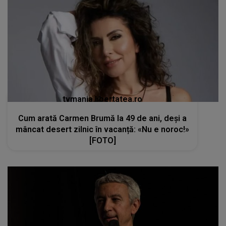
tvmania.libertatea.ro
Cum arată Carmen Brumă la 49 de ani, deși a
mâncat desert zilnic în vacanță: «Nu e noroc!»
[FOTO]