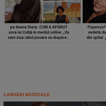
MESAJUL care a făcut-o să plângă
CE SE Î
pe Ileana Sterp. CUM A APĂRUT
Popescu?
sora lui Culiță în mediul online: „Va
vedetă du
veni ziua când povara va dispărea,
din spital:
iar lacrimile...”
LANSĂRI MUZICALE