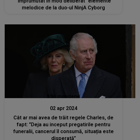
"împrumutat în mod deliberat" elemente
melodice de la duo-ul NinjA Cyborg
Stiri mondene
02 apr 2024
Cât ar mai avea de trăit regele Charles, de
fapt: "Deja au inceput pregatirile pentru
funeralii, cancerul îl consumă, situația este
disperată”