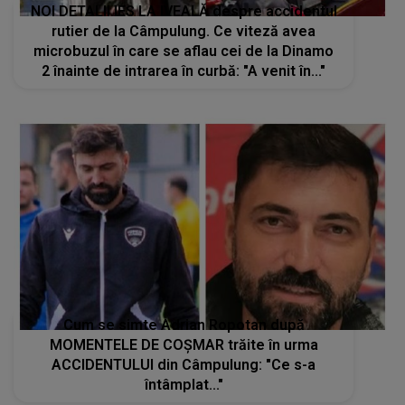
NOI DETALII IES LA IVEALĂ despre accidentul
rutier de la Câmpulung. Ce viteză avea
microbuzul în care se aflau cei de la Dinamo
2 înainte de intrarea în curbă: "A venit în..."
Cum se simte Adrian Ropotan după
MOMENTELE DE COȘMAR trăite în urma
ACCIDENTULUI din Câmpulung: "Ce s-a
întâmplat..."