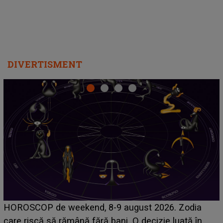
DIVERTISMENT
Emanuel a ținut ACEST DETALIU ASCUNS până
acum! În fața Alexandrei, concurentul din Casa Iubirii