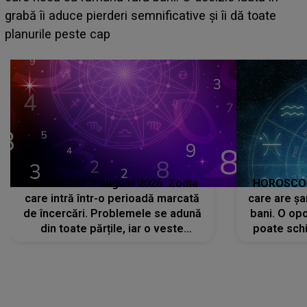
face o MĂRTURISIRE NEAȘTEPTATĂ despre mama
sa: "I-am spus și ei în față, eu nu te iubesc pentru
că..."
HOROSCOP 7 august 2026. Zodia
HOROSCOP 
care intră într-o perioadă marcată
care are șa
de încercări. Problemele se adună
bani. O opo
din toate părțile, iar o veste
poate schi
neașteptată îi dă planurile peste
la
cap