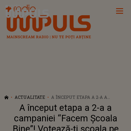
Radio Impuls
ACTUALITATE
A ÎNCEPUT ETAPA A 2-A A
CAMPANIEI “FACEM ȘCOALA BINE”!
A început etapa a 2-a a
VOTEAZĂ-ȚI ȘCOALA PE CARE O
VREI CÂȘTIGĂTOARE
campaniei “Facem Școala
Bine”! Votează-ți școala pe