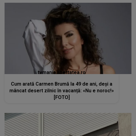
tvmania.libertatea.ro
Cum arată Carmen Brumă la 49 de ani, deși a
mâncat desert zilnic în vacanță: «Nu e noroc!»
[FOTO]