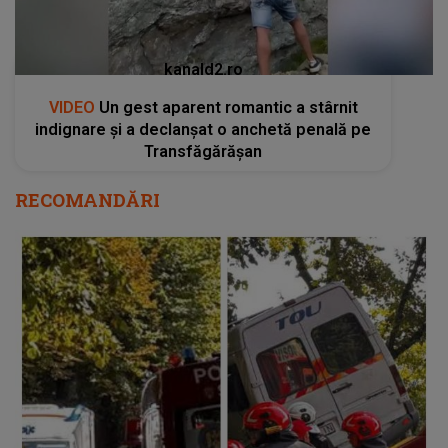
kanald2.ro
VIDEO
Un gest aparent romantic a stârnit
indignare și a declanșat o anchetă penală pe
Transfăgărășan
RECOMANDĂRI