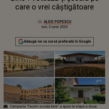
care o vrei câștigătoare
Autor:
ALICE POPESCU
Publicat:
luni, 3 iunie 2024
Actualizat:
luni, 3 iunie 2024
Adaugă-ne ca sursă preferată în Google
Campania "Facem scoala bine" a ajuns la etapa a doua