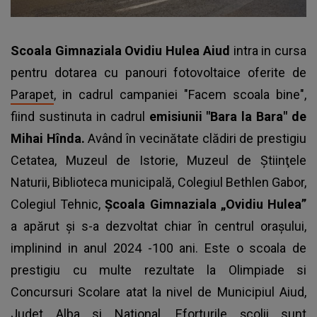
Scoala Gimnaziala Ovidiu Hulea Aiud
intra in cursa
pentru dotarea cu panouri fotovoltaice oferite de
Parapet
, in cadrul campaniei "Facem scoala bine",
fiind sustinuta in cadrul
emisiunii "Bara la Bara" de
Mihai Hînda.
Având în vecinătate clădiri de prestigiu
Cetatea, Muzeul de Istorie, Muzeul de Ştiinţele
Naturii, Biblioteca municipală, Colegiul Bethlen Gabor,
Colegiul Tehnic,
Școala Gimnaziala „Ovidiu Hulea”
a apărut şi s-a dezvoltat chiar în centrul oraşului,
implinind in anul 2024 -100 ani. Este o scoala de
prestigiu cu multe rezultate la Olimpiade si
Concursuri Scolare atat la nivel de Municipiul Aiud,
Judet Alba si National. Eforturile şcolii sunt