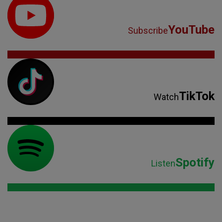
YouTube
Subscribe
TikTok
Watch
Spotify
Listen