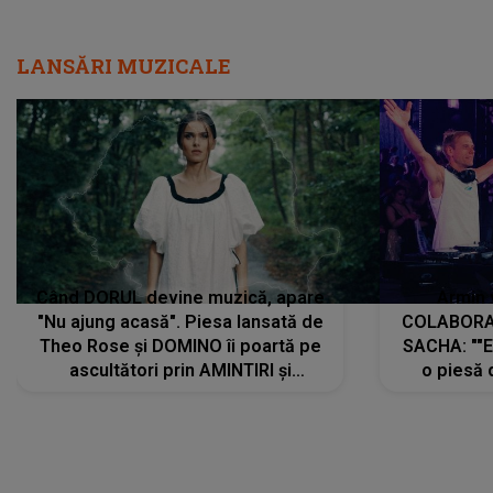
LANSĂRI MUZICALE
Când DORUL devine muzică, apare
Armin 
"Nu ajung acasă". Piesa lansată de
COLABORAR
Theo Rose și DOMINO îi poartă pe
SACHA: ""E
ascultători prin AMINTIRI și
o piesă 
REGĂSIRI, iar drumul emoțiilor
imediat pre
trece prin sufletul publicului:
cu mine șt
"Pentru toți cei care au plecat
păstrăm do
departe ca să le fie mai bine"