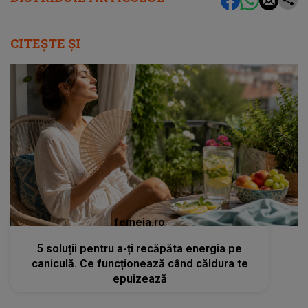
CITEȘTE ȘI
femeia.ro
5 soluții pentru a-ți recăpăta energia pe
caniculă. Ce funcționează când căldura te
epuizează