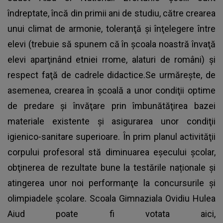
îndreptate, încă din primii ani de studiu, către crearea
unui climat de armonie, toleranţă şi înţelegere între
elevi (trebuie să spunem că în şcoala noastră învaţă
elevi aparţinând etniei rrome, alaturi de români) şi
respect faţă de cadrele didactice.Se urmăreşte, de
asemenea, crearea în şcoală a unor condiţii optime
de predare şi învăţare prin îmbunătăţirea bazei
materiale existente şi asigurarea unor condiţii
igienico-sanitare superioare. În prim planul activităţii
corpului profesoral stă diminuarea eşecului şcolar,
obţinerea de rezultate bune la testările naționale şi
atingerea unor noi performanţe la concursurile şi
olimpiadele şcolare. Scoala Gimnaziala Ovidiu Hulea
Aiud poate fi votata aici,