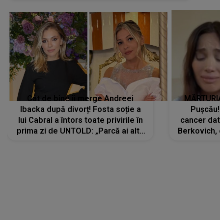
Cât de bine îi merge Andreei
MĂRTURIA
Ibacka după divorț! Fosta soție a
Pușcău!
lui Cabral a întors toate privirile în
cancer dato
prima zi de UNTOLD: „Parcă ai altă
Berkovich, 
strălucire, emani putere,
accident ru
încredere, siguranță...”
Dacă nu 