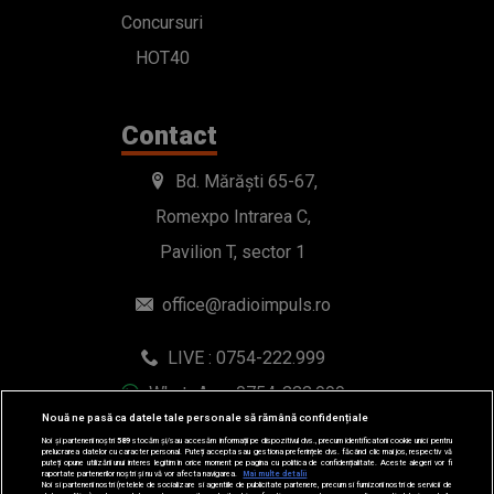
Concursuri
HOT40
Contact
Bd. Mărăști 65-67,
Romexpo Intrarea C,
Pavilion T, sector 1
office@radioimpuls.ro
LIVE : 0754-222.999
WhatsApp: 0754-222.999
Nouă ne pasă ca datele tale personale să rămână confidențiale
Noi și partenerii noștri
589
stocăm și/sau accesăm informații pe dispozitivul dvs., precum identificatorii cookie unici pentru
prelucrarea datelor cu caracter personal. Puteți accepta sau gestiona preferințele dvs. făcând clic mai jos, respectiv vă
puteți opune utilizării unui interes legitim în orice moment pe pagina cu politica de confidențialitate. Aceste alegeri vor fi
raportate partenerilor noștri și nu vă vor afecta navigarea.
Mai multe detalii
Noi si partenerii nostri (retelele de socializare si agentiile de publicitate partenere, precum si furnizorii nostri de servicii de