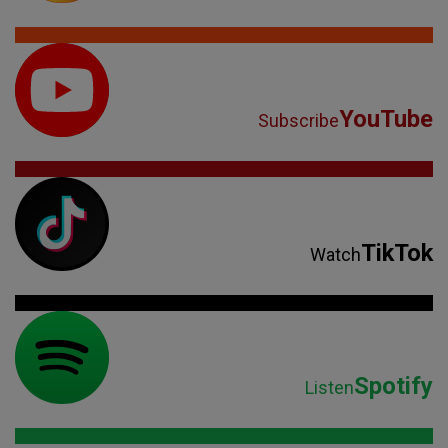
YouTube
Subscribe
TikTok
Watch
Spotify
Listen