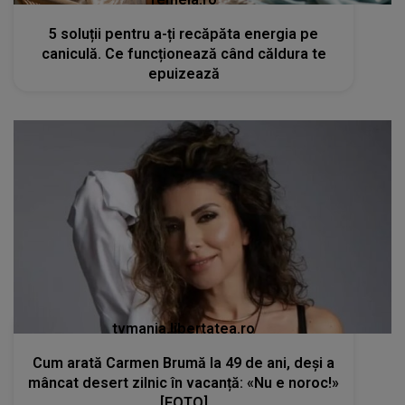
5 soluții pentru a-ți recăpăta energia pe
caniculă. Ce funcționează când căldura te
epuizează
tvmania.libertatea.ro
Cum arată Carmen Brumă la 49 de ani, deși a
mâncat desert zilnic în vacanță: «Nu e noroc!»
[FOTO]