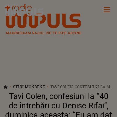
Radio Impuls
STIRI MONDENE
TAVI COLEN, CONFESIUNI LA “40
DE ÎNTREBĂRI CU DENISE
Tavi Colen, confesiuni la “40
RIFAI”, DUMINICA ACEASTA: “EU
AM DAT NUMELE FORMAȚIEI
de întrebări cu Denise Rifai”,
TALISMAN; PENTRU CĂ IDEEA A
duminica aceasta: “Eu am dat
FOST A MEA…”