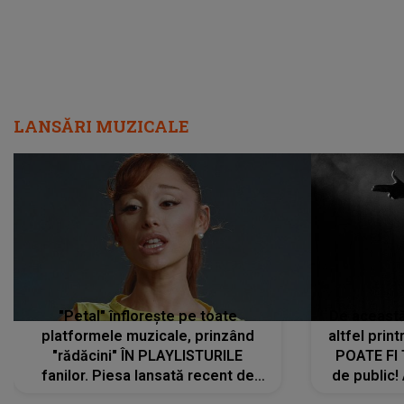
LANSĂRI MUZICALE
"Petal" înflorește pe toate
De această 
platformele muzicale, prinzând
altfel prin
"rădăcini" ÎN PLAYLISTURILE
POATE FI
fanilor. Piesa lansată recent de
de public!
Ariana Grande îi face pe
a lansat V