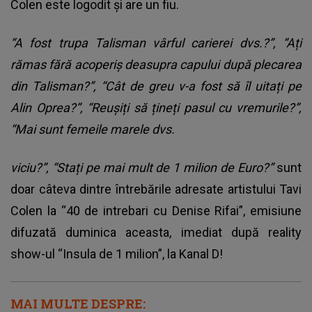
Colen este logodit și are un fiu.
“A fost trupa Talisman vârful carierei dvs.?”, “Ați
rămas fără acoperiș deasupra capului după plecarea
din Talisman?”, “Cât de greu v-a fost să îl uitați pe
Alin Oprea?”, “Reușiți să țineți pasul cu vremurile?”,
“Mai sunt femeile marele dvs.
viciu?”, “Stați pe mai mult de 1 milion de Euro?”
sunt
doar câteva dintre întrebările adresate artistului Tavi
Colen la “40 de intrebari cu Denise Rifai”, emisiune
difuzată duminica aceasta, imediat după reality
show-ul “Insula de 1 milion”, la Kanal D!
MAI MULTE DESPRE: