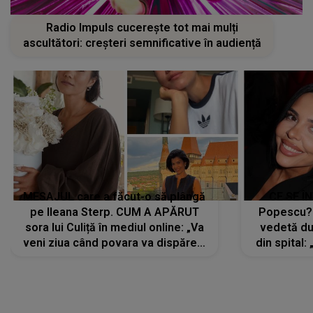
Radio Impuls cucerește tot mai mulți
ascultători: creșteri semnificative în audiență
MESAJUL care a făcut-o să plângă
CE SE Î
pe Ileana Sterp. CUM A APĂRUT
Popescu?
sora lui Culiță în mediul online: „Va
vedetă du
veni ziua când povara va dispărea,
din spital:
iar lacrimile...”