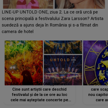
LINE-UP UNTOLD ONE, ziua 2. La ce oră urcă pe
scena principală a festivalului Zara Larsson? Artista
suedeză a ajuns deja în România și s-a filmat din
camera de hotel
a
LINE-UP UNTOLD ONE, prima zi.
HOROSCOP 
Cine sunt artiștii care deschid
care scap
festivalul și de la ce ore au loc
nou capitol
cele mai așteptate concerte pe
care a
scena principală?
perioadă 