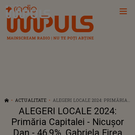
Radio Impuls
ACTUALITATE
ALEGERI LOCALE 2024: PRIMĂRIA
CAPITALEI - NICUŞOR DAN - 46,9%,
ALEGERI LOCALE 2024:
GABRIELA FIREA 22,4% -
REZULTATE PARŢIALE
Primăria Capitalei - Nicuşor
Dan - 46,9%, Gabriela Firea