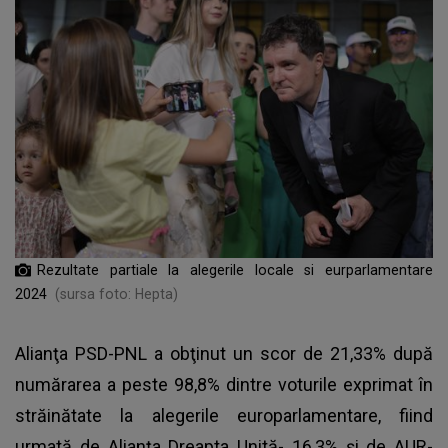
Rezultate partiale la alegerile locale si eurparlamentare
2024
(sursa foto: Hepta)
Alianţa PSD-PNL a obţinut un scor de 21,33% după
numărarea a peste 98,8% dintre voturile exprimat în
străinătate la alegerile europarlamentare, fiind
urmată de Alianţa Dreapta Unită- 16,3% şi de AUR-