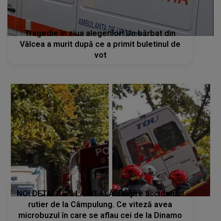
Tragedie în ziua alegerilor! Un bărbat din
Vâlcea a murit după ce a primit buletinul de
vot
NOI DETALII IES LA IVEALĂ despre accidentul
rutier de la Câmpulung. Ce viteză avea
microbuzul în care se aflau cei de la Dinamo