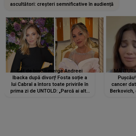
ascultători: creșteri semnificative în audiență
Cât de bine îi merge Andreei
MĂRTURIA
Ibacka după divorț! Fosta soție a
Pușcău!
lui Cabral a întors toate privirile în
cancer dato
prima zi de UNTOLD: „Parcă ai altă
Berkovich, 
strălucire, emani putere,
accident ru
încredere, siguranță...”
Dacă nu 