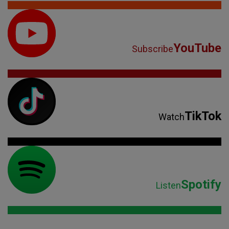
YouTube
Subscribe
TikTok
Watch
Spotify
Listen