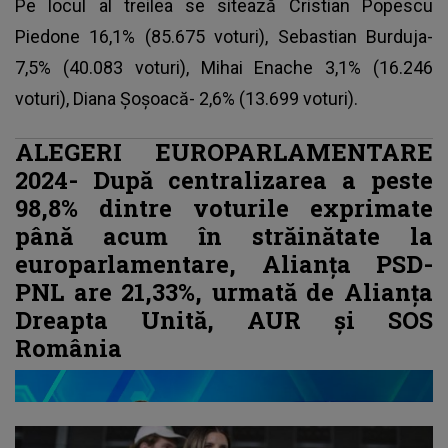
Pe locul al treilea se sitează Cristian Popescu
Piedone 16,1% (85.675 voturi), Sebastian Burduja-
7,5% (40.083 voturi), Mihai Enache 3,1% (16.246
voturi), Diana Şoşoacă- 2,6% (13.699 voturi).
ALEGERI EUROPARLAMENTARE
2024- După centralizarea a peste
98,8% dintre voturile exprimate
până acum în străinătate la
europarlamentare, Alianţa PSD-
PNL are 21,33%, urmată de Alianţa
Dreapta Unită, AUR şi SOS
România