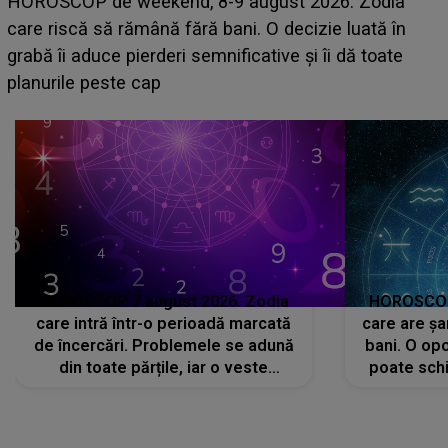
Emanuel a ținut ACEST DETALIU ASCUNS până
acum! În fața Alexandrei, concurentul din Casa Iubirii
face o MĂRTURISIRE NEAȘTEPTATĂ despre mama
sa: "I-am spus și ei în față, eu nu te iubesc pentru
că..."
HOROSCOP 7 august 2026. Zodia
HOROSCOP 
care intră într-o perioadă marcată
care are șa
de încercări. Problemele se adună
bani. O opo
din toate părțile, iar o veste
poate schi
neașteptată îi dă planurile peste
la
cap