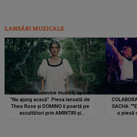
LANSĂRI MUZICALE
Când DORUL devine muzică, apare
Armin 
"Nu ajung acasă". Piesa lansată de
COLABORAR
Theo Rose și DOMINO îi poartă pe
SACHA: ""E
ascultători prin AMINTIRI și
o piesă 
REGĂSIRI, iar drumul emoțiilor
imediat pre
trece prin sufletul publicului:
cu mine șt
"Pentru toți cei care au plecat
păstrăm do