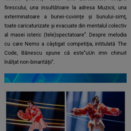
firescului, una insultătoare la adresa Muzicii, una
exterminatoare a bunei-cuviinţe şi bunului-simţ,
toate caricaturizate şi evacuate din mentalul colectiv
al masei isteric (tele)spectatoare”. Despre melodia
cu care Nemo a câştigat competiţia, intitulată The
Code, Bănescu spune că este”uUn imn chinuit
înălţat non-binarităţii”.