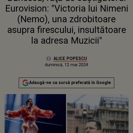
FIRESCULUI, INSULTĂTOARE LA
Eurovision: "Victoria lui Nimeni
ADRESA MUZICII"
(Nemo), una zdrobitoare
asupra firescului, insultătoare
la adresa Muzicii"
Autor:
ALICE POPESCU
Publicat:
duminică, 12 mai 2024
Actualizat:
duminică, 12 mai 2024
Adaugă-ne ca sursă preferată în Google