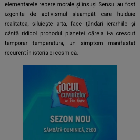
elementarele repere morale şi însuşi Sensul au fost
izgonite de activismul şleampăt care huiduie
realitatea, siluieşte arta, face ţăndări ierarhiile şi
cântă ridicol prohodul planetei căreia i-a crescut
temporar temperatura, un simptom manifestat
recurent în istoria ei cosmică.