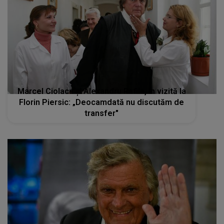
Marcel Ciolacu și Alexandru Rafila, în vizită la
Florin Piersic: „Deocamdată nu discutăm de
transfer"