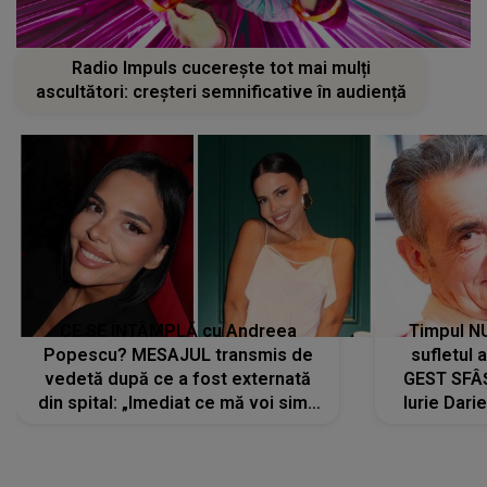
Radio Impuls cucerește tot mai mulți
ascultători: creșteri semnificative în audiență
CE SE ÎNTÂMPLĂ cu Andreea
Timpul N
Popescu? MESAJUL transmis de
sufletul 
vedetă după ce a fost externată
GEST SFÂȘ
din spital: „Imediat ce mă voi simți
Iurie Dari
mai bine...”
măsură ce