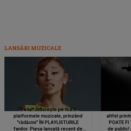
LANSĂRI MUZICALE
"Petal" înflorește pe toate
De această 
platformele muzicale, prinzând
altfel prin
"rădăcini" ÎN PLAYLISTURILE
POATE FI
fanilor. Piesa lansată recent de
de public!