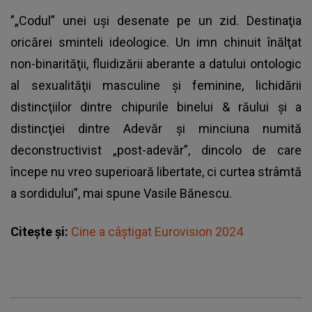
”„Codul” unei uşi desenate pe un zid. Destinaţia
oricărei sminteli ideologice. Un imn chinuit înălţat
non-binarităţii, fluidizării aberante a datului ontologic
al sexualităţii masculine şi feminine, lichidării
distincţiilor dintre chipurile binelui & răului şi a
distincţiei dintre Adevăr şi minciuna numită
deconstructivist „post-adevăr”, dincolo de care
începe nu vreo superioară libertate, ci curtea strâmtă
a sordidului”, mai spune Vasile Bănescu.
Citește și:
Cine a câștigat Eurovision 2024