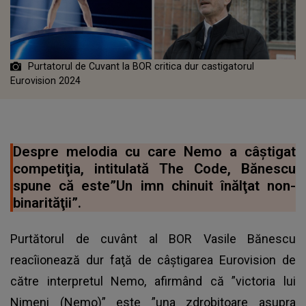
Purtatorul de Cuvant la BOR critica dur castigatorul
Eurovision 2024
Despre melodia cu care Nemo a câştigat
competiţia, intitulată The Code, Bănescu
spune că este”Un imn chinuit înălţat non-
binarităţii”.
Purtătorul de cuvânt al BOR Vasile Bănescu
reacîionează dur faţă de câştigarea Eurovision de
către interpretul Nemo, afirmând că ”victoria lui
Nimeni (Nemo)” este ”una zdrobitoare asupra