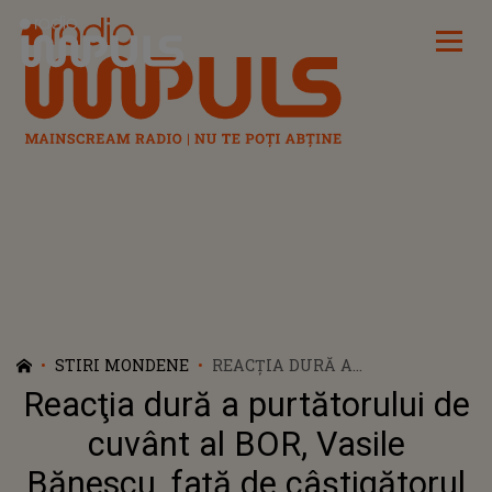
Radio Impuls
STIRI MONDENE
REACŢIA DURĂ A
PURTĂTORULUI DE CUVÂNT AL
Reacţia dură a purtătorului de
BOR, VASILE BĂNESCU, FAŢĂ DE
CÂŞTIGĂTORUL EUROVISION:
cuvânt al BOR, Vasile
"VICTORIA LUI NIMENI (NEMO),
Bănescu, faţă de câştigătorul
UNA ZDROBITOARE ASUPRA