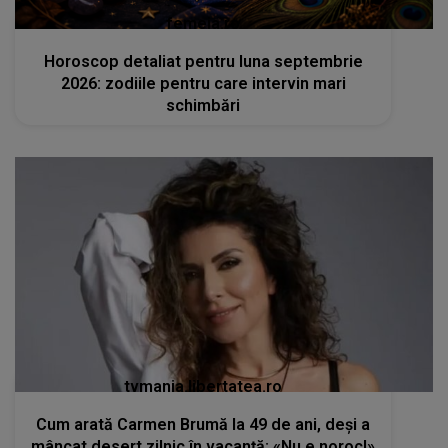
femeia.ro
Horoscop detaliat pentru luna septembrie
2026: zodiile pentru care intervin mari
schimbări
tvmania.libertatea.ro
Cum arată Carmen Brumă la 49 de ani, deși a
mâncat desert zilnic în vacanță: «Nu e noroc!»