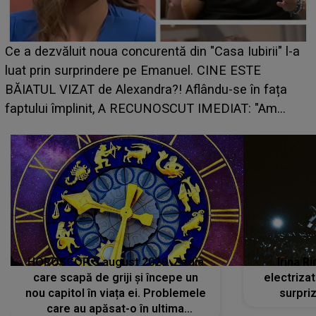
HOROSCOP 7 august 2026. Zodia care intr
Iubirii" l-a
perioadă marcată de încercări. Problemel
 ESTE
din toate părțile, iar o veste neașteptată îi
e în fața
peste cap
AT: "Am
HOROSCOP 5 august 2026. Zodia
Irina R
care scapă de griji și începe un
electriza
nou capitol în viața ei. Problemele
surpri
care au apăsat-o în ultima