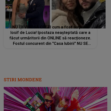
NU ÎȚI VINE SĂ CREZI cum a fost surprins
Iosif de Lucia! Ipostaza neașteptată care a
făcut urmăritorii din ONLINE să reacționeze.
Fostul concurent din "Casa Iubirii" NU SE
AȘTEPTA la ce urma să se întâmple: "Cât
am..."
STIRI MONDENE