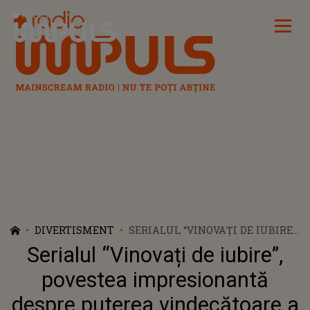
Radio Impuls
DIVERTISMENT
SERIALUL “VINOVAȚI DE IUBIRE”,
POVESTEA IMPRESIONANTĂ
Serialul “Vinovați de iubire”,
DESPRE PUTEREA
VINDECĂTOARE A IUBIRII, ARE
povestea impresionantă
ASTĂZI PREMIERA, DE LA ORA
despre puterea vindecătoare a
20:00, LA KANAL D