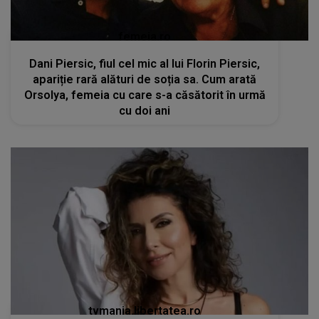
femeia.ro
Dani Piersic, fiul cel mic al lui Florin Piersic,
apariție rară alături de soția sa. Cum arată
Orsolya, femeia cu care s-a căsătorit în urmă
cu doi ani
tvmania.libertatea.ro