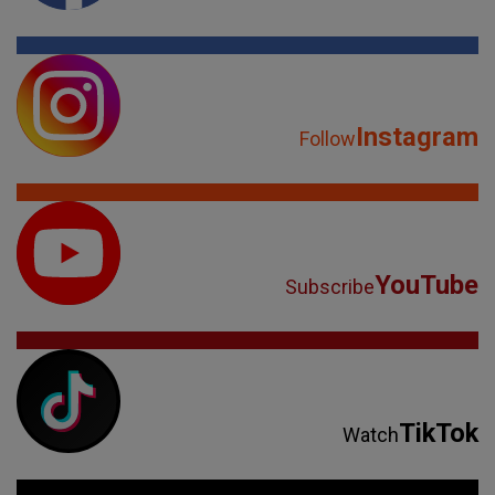
Instagram
Follow
YouTube
Subscribe
TikTok
Watch