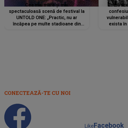
Cea mai mare și mai
Charli xc
spectaculoasă scenă de festival la
confesiu
UNTOLD ONE: „Practic, nu ar
vulnerabil
încăpea pe multe stadioane din
exista în
lume”. Evenimentul începe joi, 6
august 2026
CONECTEAZĂ-TE CU NOI
Facebook
Like