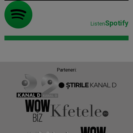
Spotify
Listen
Parteneri: