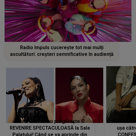
Radio Impuls cucerește tot mai mulți
ascultători: creșteri semnificative în audiență
Tania Turtureanu pregătește O
Alexandra
REVENIRE SPECTACULOASĂ la Sala
ușa cătr
Palatului! Când se va aprinde din
CONFES