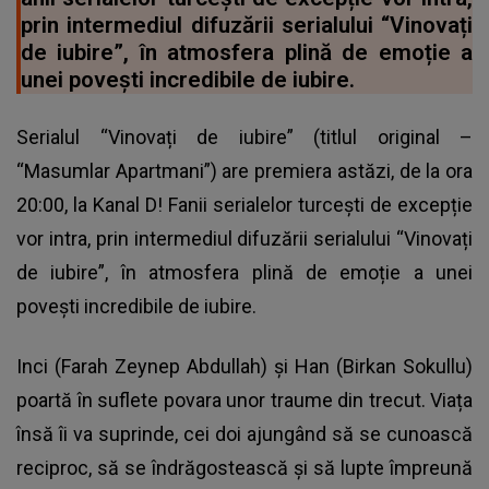
prin intermediul difuzării serialului “Vinovați
de iubire”, în atmosfera plină de emoție a
unei povești incredibile de iubire.
Serialul “Vinovați de iubire” (titlul original –
“Masumlar Apartmani”) are premiera astăzi, de la ora
20:00, la Kanal D! Fanii serialelor turcești de excepție
vor intra, prin intermediul difuzării serialului “Vinovați
de iubire”, în atmosfera plină de emoție a unei
povești incredibile de iubire.
Inci (Farah Zeynep Abdullah) şi Han (Birkan Sokullu)
poartă în suflete povara unor traume din trecut. Viața
însă îi va suprinde, cei doi ajungând să se cunoască
reciproc, să se îndrăgostească şi să lupte împreună