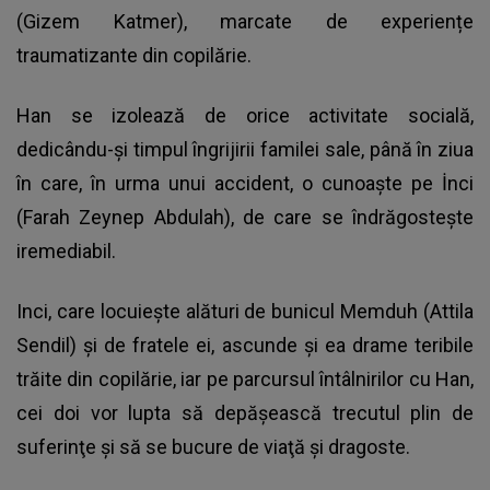
(Gizem Katmer), marcate de experiențe
traumatizante din copilărie.
Han se izolează de orice activitate socială,
dedicându-și timpul îngrijirii familei sale, până în ziua
în care, în urma unui accident, o cunoaște pe İnci
(Farah Zeynep Abdulah), de care se îndrăgosteşte
iremediabil.
Inci, care locuieşte alături de bunicul Memduh (Attila
Sendil) şi de fratele ei, ascunde şi ea drame teribile
trăite din copilărie, iar pe parcursul întâlnirilor cu Han,
cei doi vor lupta să depăşească trecutul plin de
suferinţe şi să se bucure de viaţă şi dragoste.