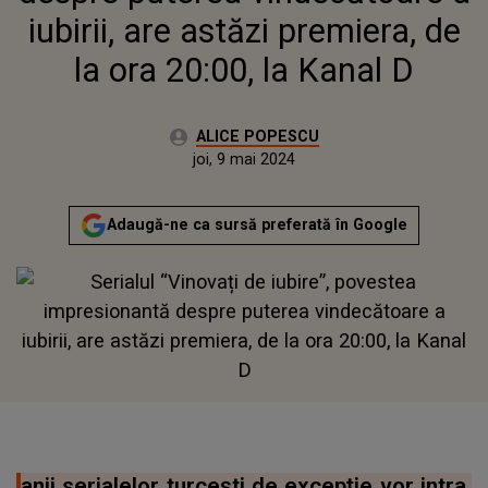
iubirii, are astăzi premiera, de
la ora 20:00, la Kanal D
Autor:
ALICE POPESCU
Publicat:
joi, 9 mai 2024
Adaugă-ne ca sursă preferată în Google
anii serialelor turcești de excepție vor intra,