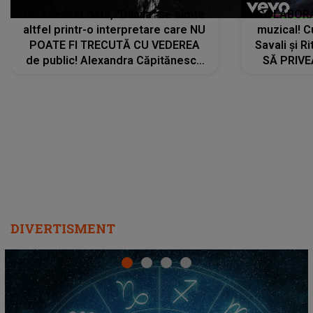
De această dată, "Dilaila" se simte
COLABORAR
altfel printr-o interpretare care NU
muzical! C
POATE FI TRECUTĂ CU VEDEREA
Savali și Ri
de public! Alexandra Căpitănescu
SĂ PRIV
a lansat VERSIUNEA LIVE a piesei
DIVERTISMENT