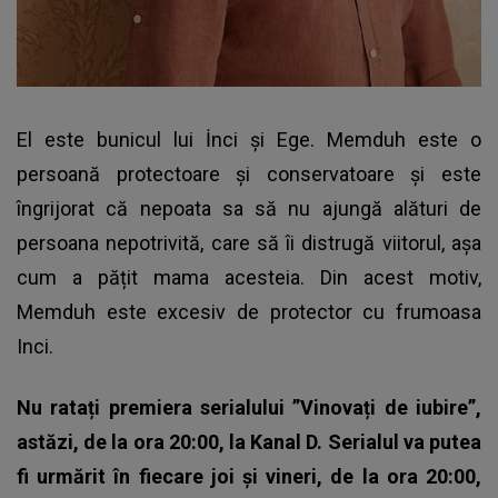
El este bunicul lui İnci și Ege. Memduh este o
persoană protectoare și conservatoare și este
îngrijorat că nepoata sa să nu ajungă alături de
persoana nepotrivită, care să îi distrugă viitorul, așa
cum a pățit mama acesteia. Din acest motiv,
Memduh este excesiv de protector cu frumoasa
Inci.
Nu ratați premiera serialului ”Vinovați de iubire”,
astăzi, de la ora 20:00, la Kanal D. Serialul va putea
fi urmărit în fiecare joi și vineri, de la ora 20:00,