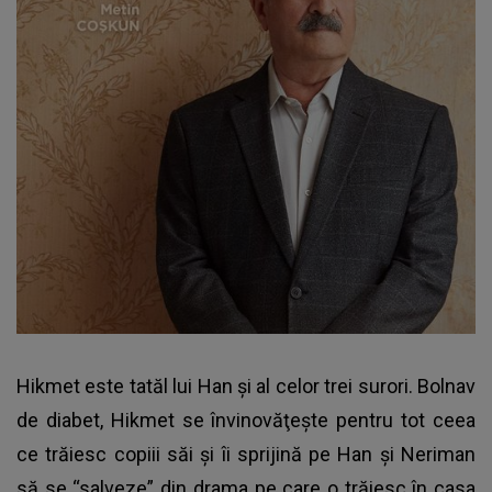
Hikmet este tatăl lui Han și al celor trei surori. Bolnav
de diabet, Hikmet se învinovăţeşte pentru tot ceea
ce trăiesc copiii săi și îi sprijină pe Han și Neriman
să se “salveze” din drama pe care o trăiesc în casa