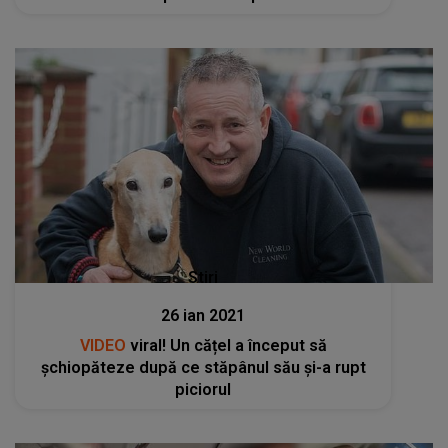
Stiri
26 ian 2021
VIDEO
viral! Un cățel a început să
șchiopăteze după ce stăpânul său și-a rupt
piciorul