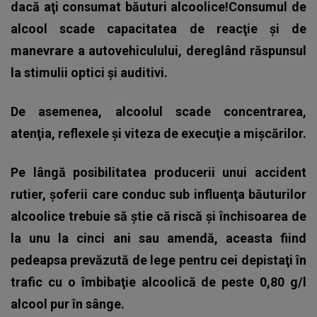
dacă aţi consumat băuturi alcoolice!Consumul de
alcool scade capacitatea de reacţie şi de
manevrare a autovehiculului, dereglând răspunsul
la stimulii optici şi auditivi.
De asemenea, alcoolul scade concentrarea,
atenţia, reflexele şi viteza de execuţie a mişcărilor.
Pe lângă posibilitatea producerii unui accident
rutier, şoferii care conduc sub influenţa băuturilor
alcoolice trebuie să ştie că riscă şi închisoarea de
la unu la cinci ani sau amendă, aceasta fiind
pedeapsa prevăzută de lege pentru cei depistaţi în
trafic cu o îmbibaţie alcoolică de peste 0,80 g/l
alcool pur în sânge.