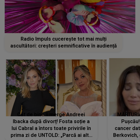
Radio Impuls cucerește tot mai mulți
ascultători: creșteri semnificative în audiență
Cât de bine îi merge Andreei
MĂRTURIA
Ibacka după divorț! Fosta soție a
Pușcău!
lui Cabral a întors toate privirile în
cancer dato
prima zi de UNTOLD: „Parcă ai altă
Berkovich, 