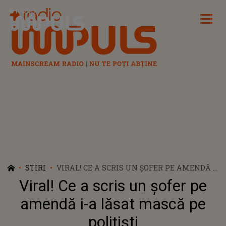
Radio Impuls
STIRI
VIRAL! CE A SCRIS UN ȘOFER PE AMENDĂ I-
A LĂSAT MASCĂ PE POLIȚIȘTI
Viral! Ce a scris un șofer pe
amendă i-a lăsat mască pe
polițiști