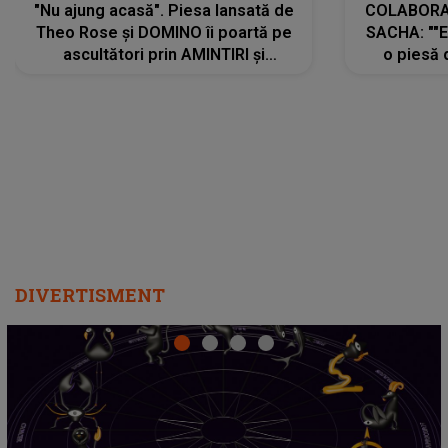
"Nu ajung acasă". Piesa lansată de
COLABORAR
Theo Rose și DOMINO îi poartă pe
SACHA: ""E
ascultători prin AMINTIRI și
o piesă 
REGĂSIRI, iar drumul emoțiilor
imediat pre
trece prin sufletul publicului:
cu mine șt
"Pentru toți cei care au plecat
păstrăm do
departe ca să le fie mai bine"
DIVERTISMENT