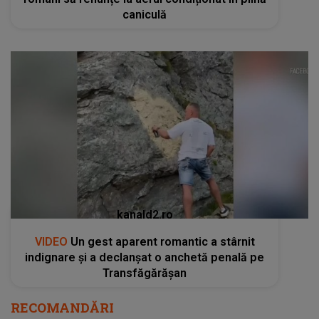
caniculă
kanald2.ro
VIDEO
Un gest aparent romantic a stârnit
indignare și a declanșat o anchetă penală pe
Transfăgărășan
RECOMANDĂRI