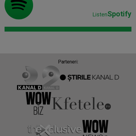
Spotify
Listen
Parteneri: