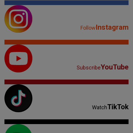
Instagram
Follow
YouTube
Subscribe
TikTok
Watch