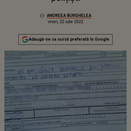
Autor:
ANDREEA BURGHELEA
Publicat:
miercuri, 21 aprilie 2021
Actualizat:
vineri, 22 iulie 2022
Adaugă-ne ca sursă preferată în Google