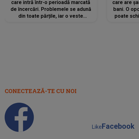
care intră într-o perioadă marcată
care are șa
de încercări. Problemele se adună
bani. O opo
din toate părțile, iar o veste
poate schi
neașteptată îi dă planurile peste
la
cap
CONECTEAZĂ-TE CU NOI
Facebook
Like