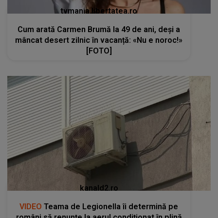
tvmania.libertatea.ro
Cum arată Carmen Brumă la 49 de ani, deși a
mâncat desert zilnic în vacanță: «Nu e noroc!»
[FOTO]
kanald2.ro
VIDEO
Teama de Legionella îi determină pe
români să renunțe la aerul condiționat în plină