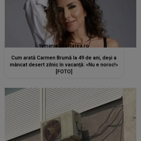
tvmania.libertatea.ro
Cum arată Carmen Brumă la 49 de ani, deși a
mâncat desert zilnic în vacanță: «Nu e noroc!»
[FOTO]