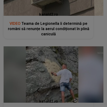
kanald2.ro
VIDEO
Teama de Legionella îi determină pe
români să renunțe la aerul condiționat în plină
caniculă
kanald2.ro