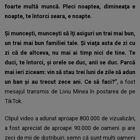
foarte multă muncă. Pleci noaptea, dimineaţa e
noapte, te întorci seara, e noapte.
Şi munceşti, munceşti să îţi asiguri un trai mai bun,
un trai mai bun familiei tale. Şi viaţa asta de zi cu
zi că de altceva, nu mai ai timp nici de tine. Te
duci, te întorci, şi orele se duc, anii se duc. Parcă
mai ieri ziceam: vin să stau trei luni de zile să adun
un ban şi au trecut zece ani. Ce să faci?”
, a fost
mesajul transmis de Liviu Minea în postarea de pe
TikTok.
Clipul video a adunat aproape 800.000 de vizualizări,
a fost apreciat de aproape 90.000 de oameni și are
zeci de mii de distribuiri, semn că sunt mulți oameni