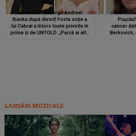
Cât de bine îi merge Andreei
MĂRTURIA
Ibacka după divorț! Fosta soție a
Pușcău!
lui Cabral a întors toate privirile în
cancer dato
prima zi de UNTOLD: „Parcă ai altă
Berkovich, 
strălucire, emani putere,
accident ru
încredere, siguranță...”
Dacă nu 
LANSĂRI MUZICALE