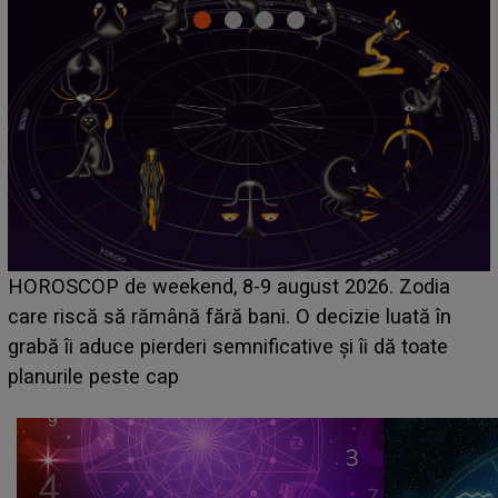
Emanuel a ținut ACEST DETALIU ASCUNS până
acum! În fața Alexandrei, concurentul din Casa Iubirii
face o MĂRTURISIRE NEAȘTEPTATĂ despre mama
sa: "I-am spus și ei în față, eu nu te iubesc pentru
că..."