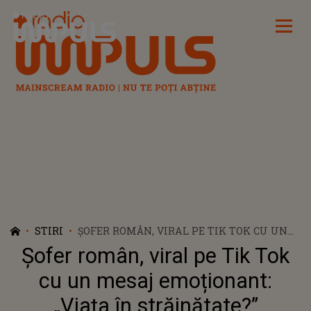
Radio Impuls
STIRI
ȘOFER ROMÂN, VIRAL PE TIK TOK CU UN
MESAJ EMOȚIONANT: „VIAŢA ÎN
Șofer român, viral pe Tik Tok
STRĂINĂTATE?”
cu un mesaj emoționant:
„Viaţa în străinătate?”