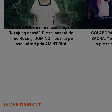
Când DORUL devine muzică, apare
Armin 
"Nu ajung acasă". Piesa lansată de
COLABORAR
Theo Rose și DOMINO îi poartă pe
SACHA: ""E
ascultători prin AMINTIRI și
o piesă 
REGĂSIRI, iar drumul emoțiilor
imediat pre
trece prin sufletul publicului:
cu mine șt
"Pentru toți cei care au plecat
păstrăm do
departe ca să le fie mai bine"
DIVERTISMENT