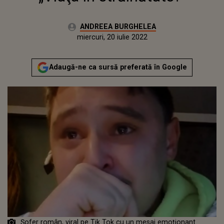
Autor:
ANDREEA BURGHELEA
Publicat:
marți, 16 martie 2021
Actualizat:
miercuri, 20 iulie 2022
Adaugă-ne ca sursă preferată în Google
Șofer român, viral pe Tik Tok cu un mesaj emoționant