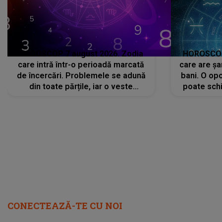
HOROSCOP 7 august 2026. Zodia
HOROSCOP 
care intră într-o perioadă marcată
care are șa
de încercări. Problemele se adună
bani. O opo
din toate părțile, iar o veste
poate schi
neașteptată îi dă planurile peste
la
cap
CONECTEAZĂ-TE CU NOI