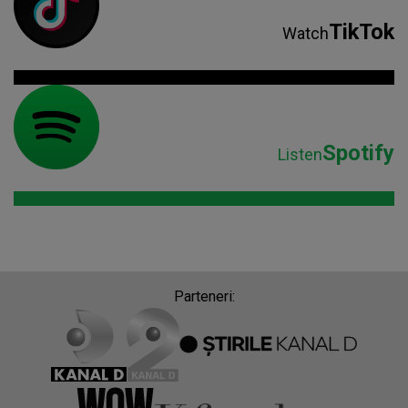
TikTok
Watch
Spotify
Listen
Parteneri: