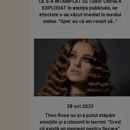
CE S-A ÎNTÂMPLAT cu Tudor Chirilă A
EXPLODAT în atenția publicului, iar
efectele s-au văzut imediat în mediul
online: "Sper eu că am reușit să..."
Stiri mondene
28 oct 2023
Theo Rose nu și-a putut stăpâni
emoțiile și a izbucnit în lacrimi: "Cred
că există un moment pentru fiecare".