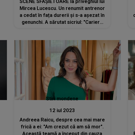
SCENE SFÂȘIETOARE la priveghiul lui
Mircea Lucescu. Un renumit antrenor
a cedat în fața durerii şi s-a așezat în
genunchi. A sărutat sicriul: "Cariera
mea, cu tot talentul meu, poate nu
era nici la jumătate dacă nu era el"
Stiri mondene
12 iul 2023
Andreea Raicu, despre cea mai mare
frică a ei: "Am crezut că am să mor".
Această teamă a început din cauza