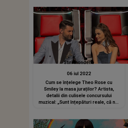
Stiri mondene
06 iul 2022
Cum se înțelege Theo Rose cu
Smiley la masa juraților? Artista,
detalii din culisele concursului
muzical: „Sunt înțepături reale, că noi
ne certăm acolo”