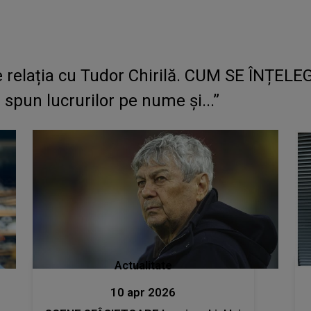
relația cu Tudor Chirilă. CUM SE ÎNȚELEG c
 spun lucrurilor pe nume și...”
Actualitate
10 apr 2026