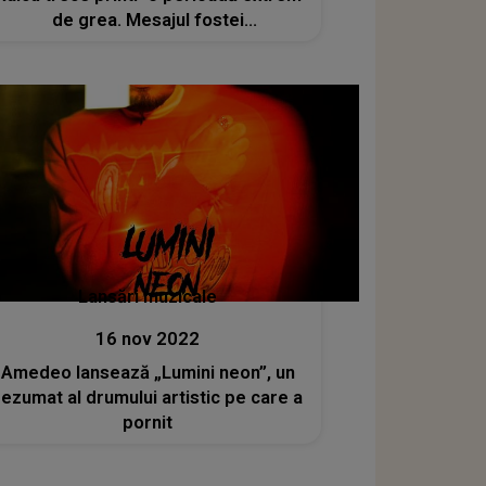
de grea. Mesajul fostei
prezentatoare TV care te lasă fără
cuvinte
Lansări muzicale
16 nov 2022
Amedeo lansează „Lumini neon”, un
rezumat al drumului artistic pe care a
pornit