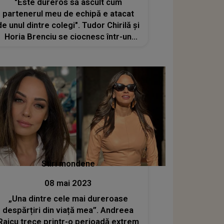
"Este dureros să ascult cum
partenerul meu de echipă e atacat
de unul dintre colegi". Tudor Chirilă și
Horia Brenciu se ciocnesc într-un
duel al replicilor. Theo Rose a
intervenit în disputa aprinsă: "Horia,
nu sări pe el, gata!"
Stiri mondene
08 mai 2023
„Una dintre cele mai dureroase
despărțiri din viață mea”. Andreea
Raicu trece printr-o perioadă extrem