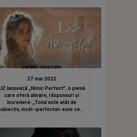
Lansări muzicale
27 mai 2022
LIZ lansează „Nimic Perfect”, o piesă
care oferă alinare, răspunsuri și
încredere: „Totul este atât de
subiectiv, încât «perfectul» este ceva
personal, chiar intim uneori”