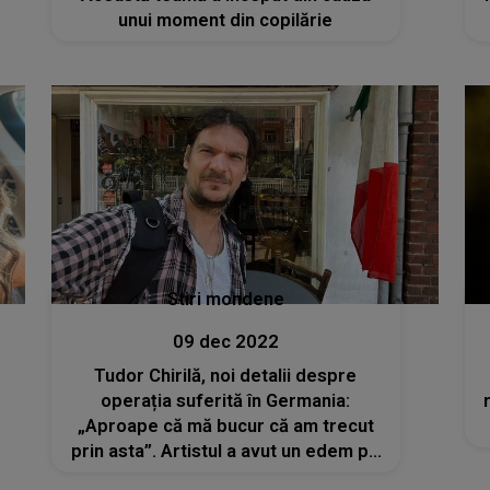
unui moment din copilărie
Stiri mondene
09 dec 2022
Tudor Chirilă, noi detalii despre
operația suferită în Germania:
„Aproape că mă bucur că am trecut
prin asta”. Artistul a avut un edem pe
corzile vocale