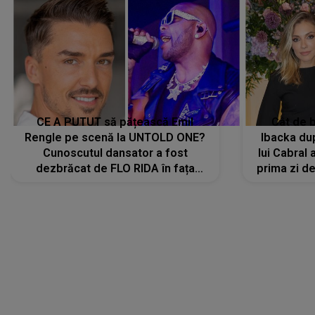
CE A PUTUT să pățească Emil
Cât de b
Rengle pe scenă la UNTOLD ONE?
Ibacka dup
Cunoscutul dansator a fost
lui Cabral a
dezbrăcat de FLO RIDA în fața
prima zi d
tuturor: „Mi-a dat hainele lui. Ce s-a
strălu
întâmplat mai exact...”
încre