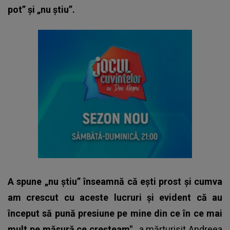
pot” şi „nu ştiu”.
A spune „nu ştiu” înseamnă că eşti prost şi cumva
am crescut cu aceste lucruri şi evident că au
început să pună presiune pe mine din ce în ce mai
mult pe măsură ce creşteam"
, a mărturisit
Andreea