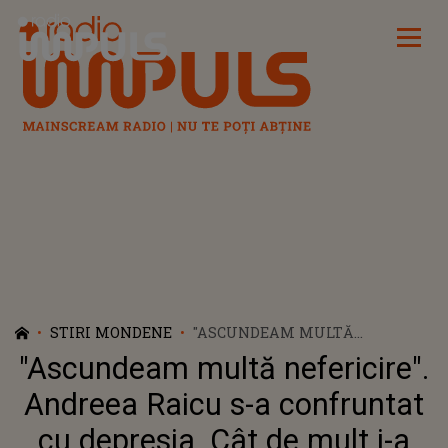
Radio Impuls
STIRI MONDENE
"ASCUNDEAM MULTĂ
NEFERICIRE". ANDREEA RAICU
"Ascundeam multă nefericire".
S-A CONFRUNTAT CU DEPRESIA.
CÂT DE MULT I-A ÎNTUNECAT
Andreea Raicu s-a confruntat
VIAȚA ȘI CUM A REUȘIT SĂ
cu depresia. Cât de mult i-a
CÂȘTIGE LUPTA