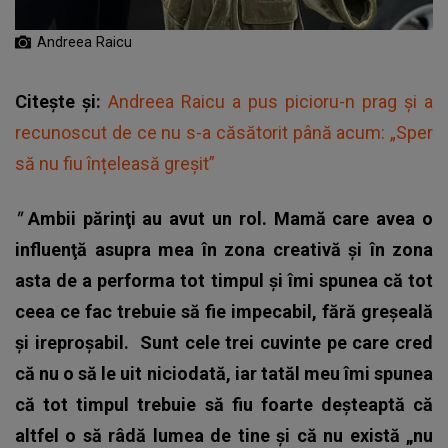
Andreea Raicu
Citește și:
Andreea Raicu a pus picioru-n prag și a
recunoscut de ce nu s-a căsătorit până acum: „Sper
să nu fiu înțeleasă greșit”
"
Ambii părinţi au avut un rol. Mamă care avea o
influenţă asupra mea în zona creativă şi în zona
asta de a performa tot timpul şi îmi spunea că tot
ceea ce fac trebuie să fie impecabil, fără greşeală
şi ireproşabil.
Sunt cele trei cuvinte pe care cred
că nu o să le uit niciodată, iar tatăl meu îmi spunea
că tot timpul trebuie să fiu foarte deşteaptă că
altfel o să râdă lumea de tine şi că nu există „nu