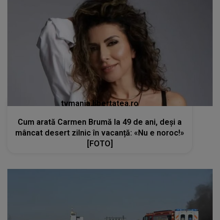
tvmania.libertatea.ro
Cum arată Carmen Brumă la 49 de ani, deși a
mâncat desert zilnic în vacanță: «Nu e noroc!»
[FOTO]