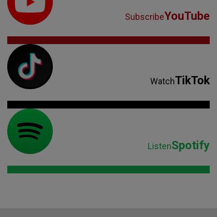
YouTube
Subscribe
TikTok
Watch
Spotify
Listen