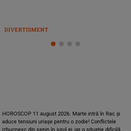
DIVERTISMENT
HOROSCOP de weekend, 8-9 august 2026. Zodia
care riscă să rămână fără bani. O decizie luată în
grabă îi aduce pierderi semnificative și îi dă toate