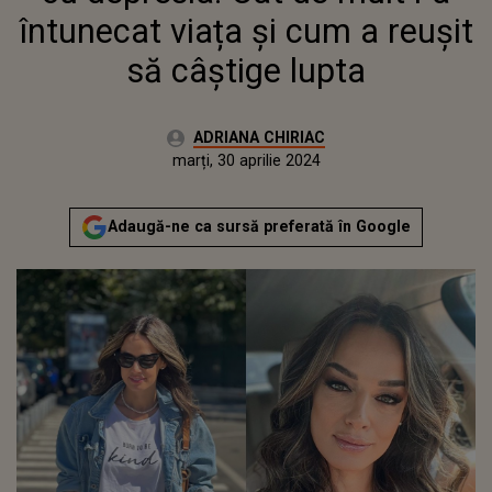
întunecat viața și cum a reușit
să câștige lupta
Autor:
ADRIANA CHIRIAC
Publicat:
duminică, 30 aprilie 2023
Actualizat:
marți, 30 aprilie 2024
Adaugă-ne ca sursă preferată în Google