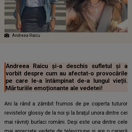
Andreea Raicu
Andreea Raicu și-a deschis sufletul și a
vorbit despre cum au afectat-o provocările
pe care le-a întâmpinat de-a lungul vieții.
Mărturiile emoționante ale vedetei!
Ani la rând a zâmbit frumos de pe coperta tuturor
revistelor glossy de la noi şi la braţul unora dintre cei
mai râvniţi burlaci români. Deși este una dintre cele
mai apreciate vedete de televiziune și are o carieră