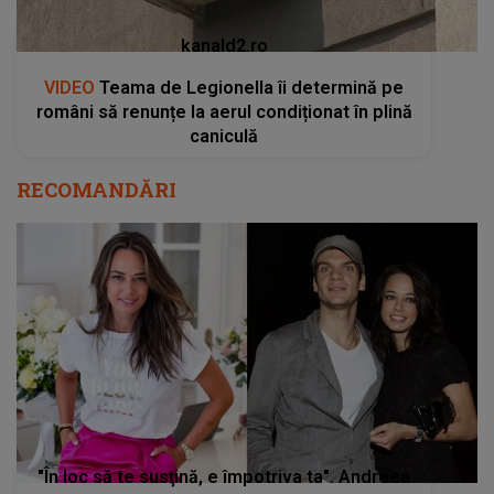
kanald2.ro
VIDEO
Teama de Legionella îi determină pe
români să renunțe la aerul condiționat în plină
caniculă
RECOMANDĂRI
"În loc să te susţină, e împotriva ta". Andreea