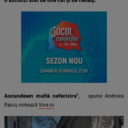
o ascunzi atât de tine cât şi de ceilalţi.
Ascundeam multă nefericire"
,
spune Andreea
Raicu, notează
Viva.ro
.