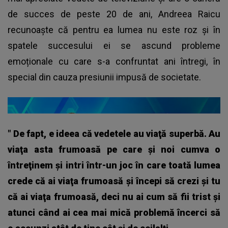
de succes de peste 20 de ani, Andreea Raicu
recunoaște că pentru ea lumea nu este roz și în
spatele succesului ei se ascund probleme
emoționale cu care s-a confruntat ani întregi, în
special din cauza presiunii impusă de societate.
"
De fapt, e ideea că vedetele au viaţă superbă. Au
viaţa asta frumoasă pe care și noi cumva o
întreţinem şi intri într-un joc în care toată lumea
crede că ai viaţa frumoasă şi începi să crezi și tu
că ai viaţa frumoasă, deci nu ai cum să fii trist şi
atunci când ai cea mai mică problemă încerci să