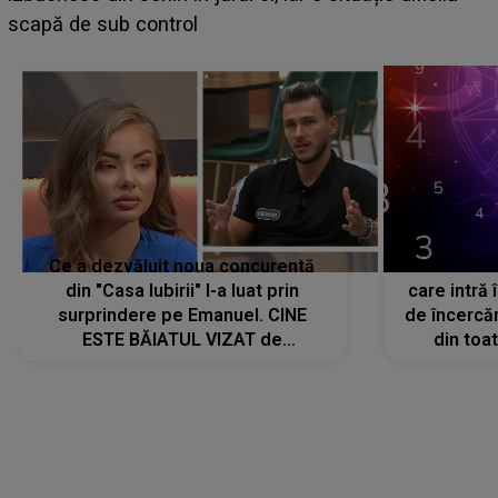
planurile peste cap
c
Ce a dezvăluit noua concurentă
HOROSCOP 
din "Casa Iubirii" l-a luat prin
care intră
surprindere pe Emanuel. CINE
de încercă
ESTE BĂIATUL VIZAT de
din toat
Alexandra?! Aflându-se în fața
neașteptat
faptului împlinit, A RECUNOSCUT
IMEDIAT: "Am avut..."