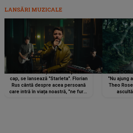
LANSĂRI MUZICALE
Când IUBIREA îți dă lumea peste
Când DORUL
cap, se lansează "Starleta". Florian
"Nu ajung 
Rus cântă despre acea persoană
Theo Rose 
care intră în viața noastră, "ne fură"
ascultă
toate PRIVIRILE, toate GÂNDURILE,
REGĂSIRI
tot UNIVERSUL și fără să ne dăm
trece pr
seama, ajunge să fie motivul
"Pentru t
pentru care zâmbim
departe 