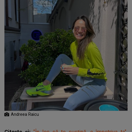
Andreea Raicu
Citește și:
"În loc să te susţină, e împotriva ta".