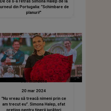
De ce s-a retras Simona Halep de la
turneul din Portugalia: "Schimbare de
planuri!"
Stiri mondene
20 mar 2024
"Nu vreau să treacă nimeni prin ce
am trecut eu". Simona Halep, sfat
preţios pentru tinerii jucători