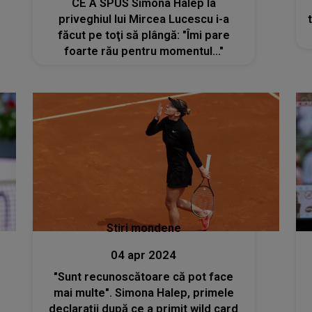
CE A SPUS Simona Halep la
priveghiul lui Mircea Lucescu i-a
făcut pe toţi să plângă: "Îmi pare
foarte rău pentru momentul..."
Stiri mondene
04 apr 2024
"Sunt recunoscătoare că pot face
mai multe". Simona Halep, primele
declaraţii după ce a primit wild card