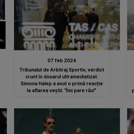
Stiri mondene
07 feb 2024
Tribunalul de Arbitraj Sportiv, verdict
crunt în dosarul ultramediatizat.
Simona Halep a avut o primă reacție
la aflarea veștii: "Îmi pare rău!"