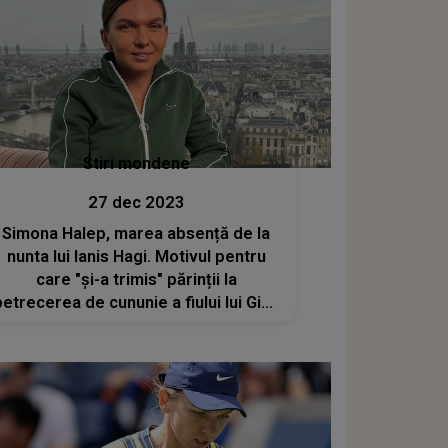
Stiri mondene
27 dec 2023
Simona Halep, marea absență de la
nunta lui Ianis Hagi. Motivul pentru
care "și-a trimis" părinții la
petrecerea de cununie a fiului lui Gică
Hagi