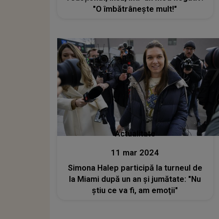
"O îmbătrânește mult!"
Actualitate
11 mar 2024
Simona Halep participă la turneul de
la Miami după un an şi jumătate: "Nu
ştiu ce va fi, am emoţii"