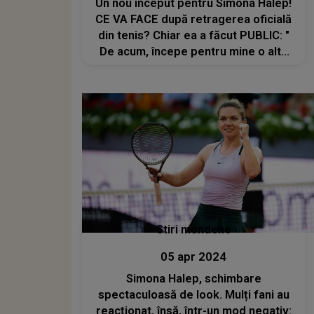
Un nou început pentru Simona Halep!
CE VA FACE după retragerea oficială
din tenis? Chiar ea a făcut PUBLIC: "
De acum, începe pentru mine o altă
etapă. Una..."
Stiri mondene
05 apr 2024
Simona Halep, schimbare
spectaculoasă de look. Mulți fani au
reacționat, însă, într-un mod negativ: