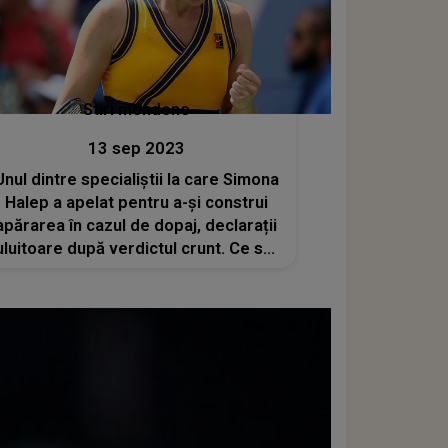
Stiri mondene
13 sep 2023
Unul dintre specialiștii la care Simona
Halep a apelat pentru a-și construi
apărarea în cazul de dopaj, declarații
uluitoare după verdictul crunt. Ce s-a
descoperit în firele de păr ale
sportivei