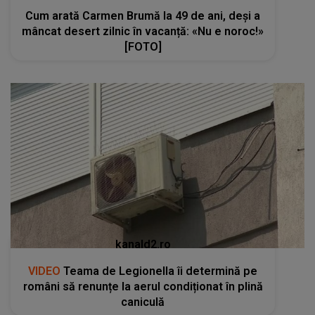
Cum arată Carmen Brumă la 49 de ani, deși a
mâncat desert zilnic în vacanță: «Nu e noroc!»
[FOTO]
kanald2.ro
VIDEO
Teama de Legionella îi determină pe
români să renunțe la aerul condiționat în plină
caniculă