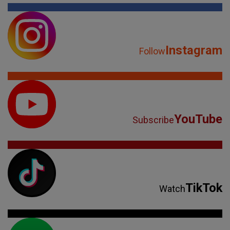
Instagram
Follow
YouTube
Subscribe
TikTok
Watch