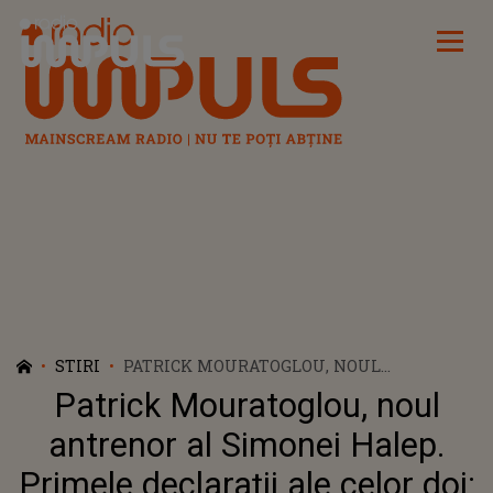
Radio Impuls
STIRI
PATRICK MOURATOGLOU, NOUL
ANTRENOR AL SIMONEI HALEP. PRIMELE
Patrick Mouratoglou, noul
DECLARAȚII ALE CELOR DOI: „AM CEL MAI
MARE RESPECT PENTRU EA”
antrenor al Simonei Halep.
Primele declarații ale celor doi: