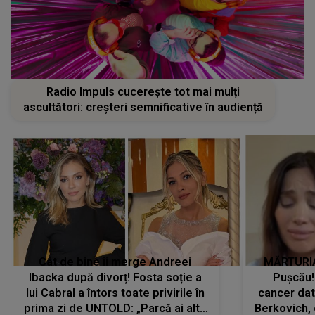
Radio Impuls cucerește tot mai mulți
ascultători: creșteri semnificative în audiență
Cât de bine îi merge Andreei
MĂRTURIA
Ibacka după divorț! Fosta soție a
Pușcău!
lui Cabral a întors toate privirile în
cancer dato
prima zi de UNTOLD: „Parcă ai altă
Berkovich, 