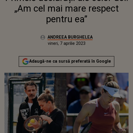
„Am cel mai mare respect
pentru ea”
Autor:
ANDREEA BURGHELEA
Publicat:
joi, 7 aprilie 2022
Actualizat:
vineri, 7 aprilie 2023
Adaugă-ne ca sursă preferată în Google