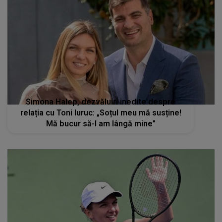
Simona Halep, dezvăluiri inedite despre
relația cu Toni Iuruc: „Soțul meu mă susține!
Mă bucur să-l am lângă mine”