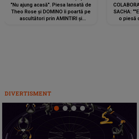
"Nu ajung acasă". Piesa lansată de
COLABORAR
Theo Rose și DOMINO îi poartă pe
SACHA: ""E
ascultători prin AMINTIRI și
o piesă 
REGĂSIRI, iar drumul emoțiilor
imediat pre
trece prin sufletul publicului:
cu mine șt
"Pentru toți cei care au plecat
păstrăm do
departe ca să le fie mai bine"
DIVERTISMENT