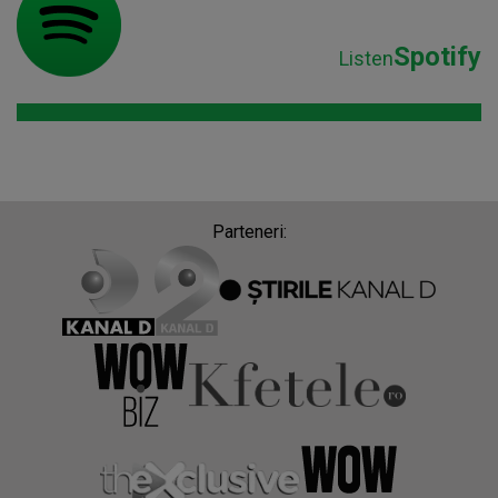
Spotify
Listen
Parteneri: