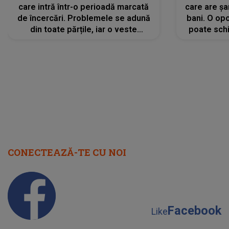
care intră într-o perioadă marcată
care are șa
de încercări. Problemele se adună
bani. O opo
din toate părțile, iar o veste
poate schi
neașteptată îi dă planurile peste
la
cap
CONECTEAZĂ-TE CU NOI
Facebook
Like