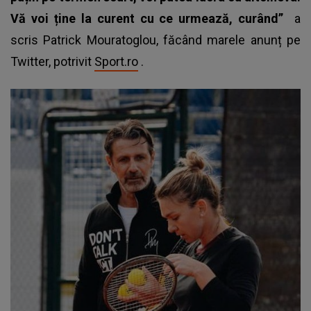
Vă voi ține la curent cu ce urmează, curând”
a
scris Patrick Mouratoglou, făcând marele anunț pe
Twitter, potrivit
Sport.ro
.