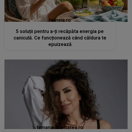
femeia.ro
5 soluții pentru a-ți recăpăta energia pe
caniculă. Ce funcționează când căldura te
epuizează
tvmania.libertatea.ro