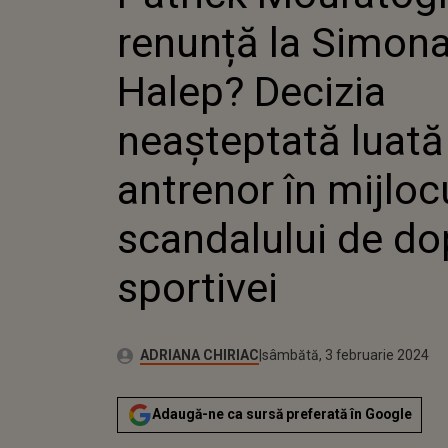
HALEP? 
renunță la Simon
NEAȘTE
DE ANT
MIJLOC
Halep? Decizia
SCANDA
DOPAJ A
neașteptată luată
antrenor în mijloc
scandalului de dop
sportivei
Publicat:
Autor:
vineri, 3 februarie 2023
Actualizat:
ADRIANA CHIRIAC
sâmbătă, 3 februarie 2024
Adaugă-ne ca sursă preferată în Google