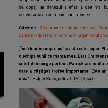
de dopaj, iar danezul a aflat la cea mai b
colaborarea sa cu tehnicianul francez.
Citește și:
Răsturnare de situație în cazul Simo
care Roxadustatul a pătruns în organismul spor
„Încă lucrăm împreună și asta este super. Pl
o echipă bună cu mama mea, Lars Christensen 
și totul decurge perfect. Patrick are multă 
care a câștigat trofee importante. Este u
mea”
- Holger Rune, potrivit
TV 2 Sport
.