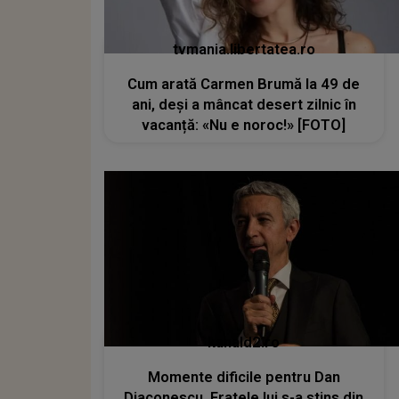
tvmania.libertatea.ro
Cum arată Carmen Brumă la 49 de
ani, deși a mâncat desert zilnic în
vacanță: «Nu e noroc!» [FOTO]
kanald2.ro
Momente dificile pentru Dan
Diaconescu. Fratele lui s-a stins din