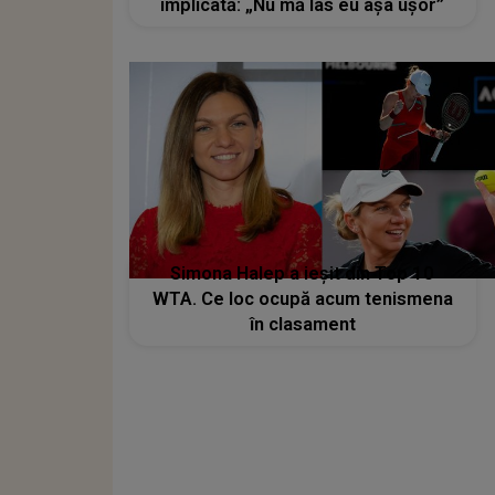
implicată: „Nu mă las eu așa ușor”
Simona Halep a ieșit din Top 10
WTA. Ce loc ocupă acum tenismena
în clasament