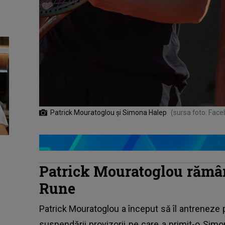
Patrick Mouratoglou și Simona Halep
(sursa foto: Fac
Patrick Mouratoglou rămân
Rune
Patrick Mouratoglou a început să îl antreneze 
suspendării provizorii pe care a primit-o Sim