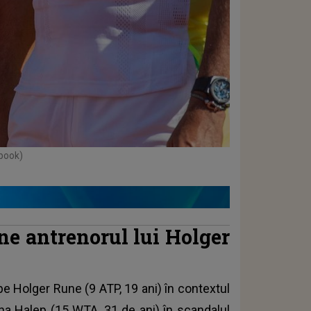
ebook)
e antrenorul lui Holger
pe Holger Rune (9 ATP, 19 ani) în contextul
ona Halep (15 WTA, 31 de ani) în scandalul