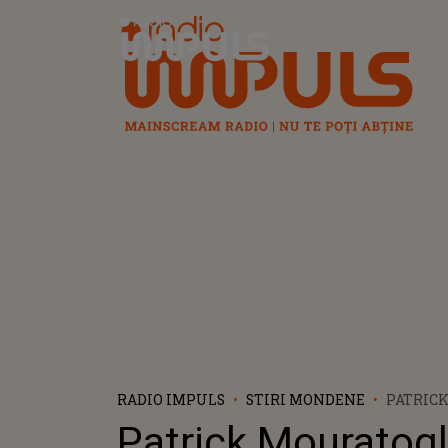
Radio Impuls
RADIO IMPULS
STIRI MONDENE
PATRIC
MOURA
Patrick Mouratog
RENUNȚ