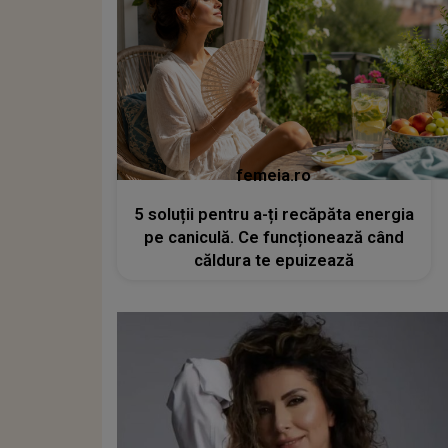
femeia.ro
5 soluții pentru a-ți recăpăta energia
pe caniculă. Ce funcționează când
căldura te epuizează